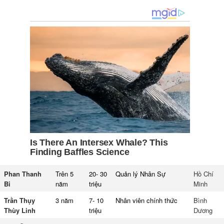
Phan Thanh
Trên 5
20- 30
Quản lý Nhân Sự
Hồ Chí
Bi
năm
triệu
Minh
Trần Thụy
3 năm
7- 10
Nhân viên chính thức
Bình
Thùy Linh
triệu
Dương