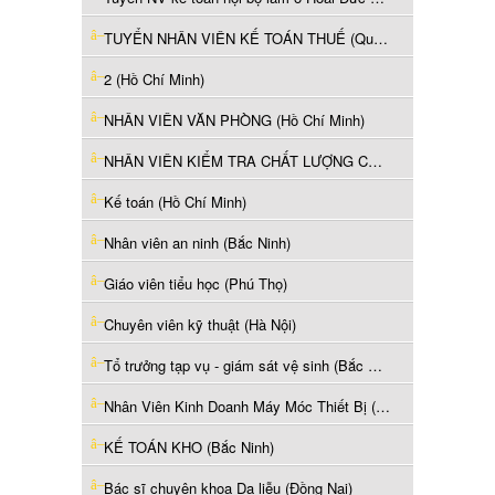
TUYỂN NHÂN VIÊN KẾ TOÁN THUẾ (Quảng Ninh)
2 (Hồ Chí Minh)
NHÂN VIÊN VĂN PHÒNG (Hồ Chí Minh)
NHÂN VIÊN KIỂM TRA CHẤT LƯỢNG CHUYÊN NGÀNH HÓA CHẤT (Hồ Chí Minh)
Kế toán (Hồ Chí Minh)
Nhân viên an ninh (Bắc Ninh)
Giáo viên tiểu học (Phú Thọ)
Chuyên viên kỹ thuật (Hà Nội)
Tổ trưởng tạp vụ - giám sát vệ sinh (Bắc Ninh)
Nhân Viên Kinh Doanh Máy Móc Thiết Bị (Hồ Chí Minh)
KẾ TOÁN KHO (Bắc Ninh)
Bác sĩ chuyên khoa Da liễu (Đồng Nai)