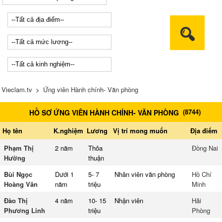
Vieclam.tv
>
Ứng viên Hành chính- Văn phòng
(
8744
)
HỒ SƠ ỨNG VIÊN HÀNH CHÍNH- VĂN PHÒNG
Họ tên
K.nghiệm
Lương
Vị trí mong muốn
Địa điểm
Phạm Thị
2 năm
Thỏa
Đồng Nai
Hường
thuận
Bùi Ngọc
Dưới 1
5- 7
Nhân viên văn phòng
Hồ Chí
Hoàng Vân
năm
triệu
Minh
Đào Thị
4 năm
10- 15
Nhận viên
Hải
Phương Linh
triệu
Phòng