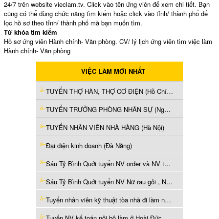
24/7 trên website vieclam.tv. Click vào tên ứng viên để xem chi tiết. Bạn
cũng có thể dùng chức năng tìm kiếm hoặc click vào tỉnh/ thành phố để
lọc hồ sơ theo tỉnh/ thành phố mà bạn muốn tìm.
Từ khóa tìm kiếm
Hồ sơ ứng viên Hành chính- Văn phòng. CV/ lý lịch ứng viên tìm việc làm
Hành chính- Văn phòng
VIỆC LÀM MỚI NHẤT
TUYỂN THỢ HÀN, THỢ CƠ ĐIỆN (Hồ Chí Minh)
TUYỂN TRƯỞNG PHÒNG NHÂN SỰ (Nghệ An)
TUYỂN NHÂN VIÊN NHÀ HÀNG (Hà Nội)
Đại diện kinh doanh (Đà Nẵng)
Sáu Tỷ Bình Quới tuyển NV order và NV tạp vụ (Hồ Chí Minh)
Sáu Tỷ Bình Quới tuyển NV Nữ rau gỏi , NV chảo chính (Hồ Chí Minh)
Tuyển nhân viên kỹ thuật tòa nhà đi làm ngay TPHCM (Hồ Chí Minh)
Tuyển NV kế toán nội bộ làm ở Hoài Đức Hà Nội (Hà Nội)