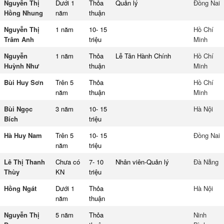
Nguyễn Thị
Dưới 1
Thỏa
Quản lý
Đồng Nai
Hồng Nhung
năm
thuận
Nguyễn Thị
1 năm
10- 15
Hồ Chí
Trâm Anh
triệu
Minh
Nguyễn
1 năm
Thỏa
Lễ Tân Hành Chính
Hồ Chí
Huỳnh Như
thuận
Minh
Bùi Huy Sơn
Trên 5
Thỏa
Hồ Chí
năm
thuận
Minh
Bùi Ngọc
3 năm
10- 15
Hà Nội
Bích
triệu
Hà Huy Nam
Trên 5
10- 15
Đồng Nai
năm
triệu
Lê Thị Thanh
Chưa có
7- 10
Nhân viên-Quản lý
Đà Nẵng
Thùy
KN
triệu
Hồng Ngát
Dưới 1
Thỏa
Hà Nội
năm
thuận
Nguyễn Thị
5 năm
Thỏa
Ninh