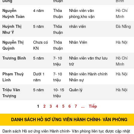
Dung
thuận
Bình
Nguyễn
4 năm
Thỏa
Nhân viên văn
Hồ Chí
Huỳnh Toàn
thuận
phòng,kho vận
Minh
Huỳnh Thị
5 năm
Thỏa
nhân viên
Đà Nẵng
Như Ý
thuận
Nguyễn Thị
Chưa có
Thỏa
Nhân Viên
Hà Nội
Quỳnh
KN
thuận
Trương Bình
5 năm
7- 10
Nhân viên văn thư lưu
Hồ Chí
triệu
trữ
Minh
Phạm Thuỳ
Dưới 1
7- 10
Nhân viên Hành chính
Hà Nội
Linh
năm
triệu
Nhân sự
Triệu Văn
5 năm
10- 15
Quản lý
Hà Nội
Trượng
triệu
1
2
3
4
5
6
7
...
Tiếp
DANH SÁCH HỒ SƠ ỨNG VIÊN HÀNH CHÍNH- VĂN PHÒNG
Danh sách Hồ sơ ứng viên Hành chính- Văn phòng liên tục được cập nhật