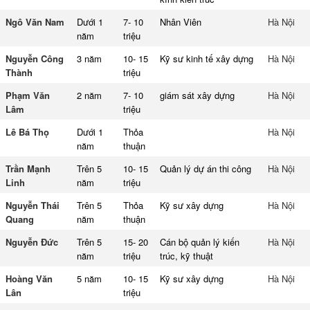
Ngô Văn Nam
Dưới 1
7- 10
Nhân Viên
Hà Nội
năm
triệu
Nguyễn Công
3 năm
10- 15
Kỹ sư kinh tế xây dựng
Hà Nội
Thành
triệu
Phạm Văn
2 năm
7- 10
giám sát xây dựng
Hà Nội
Lâm
triệu
Lê Bá Thọ
Dưới 1
Thỏa
Hà Nội
năm
thuận
Trần Mạnh
Trên 5
10- 15
Quản lý dự án thi công
Hà Nội
Linh
năm
triệu
Nguyễn Thái
Trên 5
Thỏa
Kỹ sư xây dựng
Hà Nội
Quang
năm
thuận
Nguyễn Đức
Trên 5
15- 20
Cán bộ quản lý kiến
Hà Nội
năm
triệu
trúc, kỹ thuật
Hoàng Văn
5 năm
10- 15
Kỹ sư xây dựng
Hà Nội
Lân
triệu