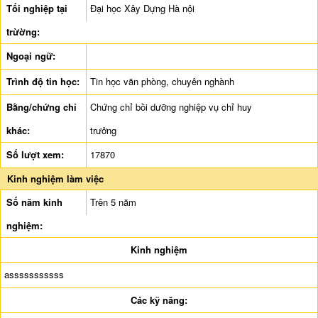
Tối nghiệp tại
Đại học Xây Dựng Hà nội
trừờng:
Ngoại ngữ:
Trình độ tin học:
Tin học văn phòng, chuyên nghành
Bằng/chứng chỉ
Chứng chỉ bồi dưỡng nghiệp vụ chỉ huy
khác:
trưởng
Số lượt xem:
17870
Kinh nghiệm làm việc
Số năm kinh
Trên 5 năm
nghiệm:
Kinh nghiệm
asssssssssss
Các kỹ năng: