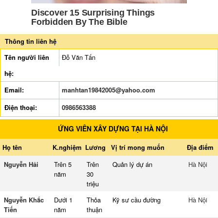
Thông tin liên hệ
Tên người liên
Đỗ Văn Tấn
hệ:
Email:
manhtan19842005@yahoo.com
Điện thoại:
0986563388
ỨNG VIÊN XÂY DỰNG TẠI HÀ NỘI
Họ tên
K.nghiệm
Lương
Vị trí mong muốn
Địa điểm
Nguyễn Hải
Trên 5
Trên
Quản lý dự án
Hà Nội
năm
30
triệu
Nguyễn Khắc
Dưới 1
Thỏa
Kỹ sư cầu đường
Hà Nội
Tiến
năm
thuận