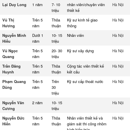
Lại Duy Long
1 năm
7- 10
nhân viên/chuyên viên
Hà Nội
triệu
thiết kế
Vũ Thị
Trên 5
Thỏa
Kỹ sư kinh tế giao
Hà Nội
Hương
năm
thuận
thông
Nguyễn Minh
Dưới 1
10- 15
Nhân viên
Hà Nội
Hiếu
năm
triệu
Vũ Ngọc
Trên 5
20- 30
Kỹ sư xây dựng
Hà Nội
Quang
năm
triệu
Trần Đăng
Trên 5
Thỏa
Cộng tác viên thiết kế
Hà Nội
Huynh
năm
thuận
kết cấu
Phạm Quang
Trên 5
Trên
Kỹ sư cấp thoát nước
Hà Nội
Dũng
năm
30
triệu
Nguyễn Văn
2 năm
10- 15
Hà Nội
Cương
triệu
Nguyễn Đức
Trên 5
Thỏa
Nhân viên thiết kế và
Hà Nội
Hiến
năm
thuận
giám sát thi công nhôm
kính kiến trúc