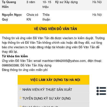
Tạ Quang
3 năm
10- 15
Kỹ sư Xây dựng
Hà Nội
Hiến
triệu
Nguyễn Ngọc
Chưa có
Thỏa
Hà Nội
Quý
KN
thuận
VỀ ỨNG VIÊN ĐỖ VĂN TẤN
Thông tin về ứng viên Đỗ Văn Tấn đã được vieclam.tv kiểm duyệt. Trường
hợp thông tin về Đỗ Văn Tấn không chính xác hoặc đã thay đổi, vui lòng
báo cho vieclam.tv hoặc đăng nhập tài khoản ứng viên Đỗ Văn Tấn để
thay đổi lại.
Từ khóa tìm kiếm
Ứng viên Đỗ Văn Tấn: email manhtan19842005@yahoo.com, điện thoại:
0986563388; Đỗ Văn Tấn Xây dựng
Đăng thông tin ứng viên miễn phí
VIỆC LÀM XÂY DỰNG TẠI HÀ NỘI
NHÂN VIÊN KỸ THUẬT SẢN XUẤT
TUYỂN DỤNG KỸ SƯ XÂY DỰNG