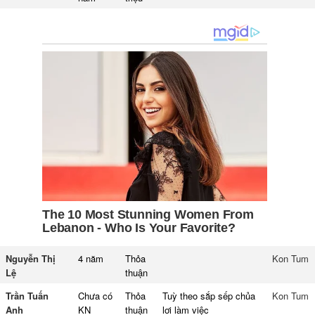
Nguyễn Thị
4 năm
Thỏa
Kon Tum
Lệ
thuận
Trần Tuấn
Chưa có
Thỏa
Tuỳ theo sắp sếp chủa
Kon Tum
Anh
KN
thuận
lơi làm việc