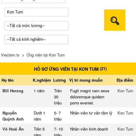
Vieclam.tv
>
Ứng viên tại Kon Tum
(
21
)
HỒ SƠ ỨNG VIÊN TẠI KON TUM
Họ tên
K.nghiệm
Lương
Vị trí mong muốn
Địa điểm
Bill Herzog
1 năm
Trên
Fugit magni nam esse
Kon Tum
30
doloremque quidem
triệu
porro eveniet.
Nguyễn
Dưới 1
5- 7
Nhân viên tư vấn tâm lý
Kon Tum
Quỳnh Anh
năm
triệu
Võ Hoài Ân
Trên 5
7- 10
Nhân viên kinh doanh
Kon Tum
năm
triệu