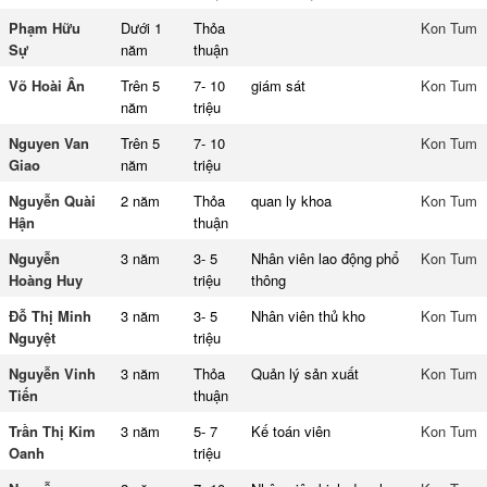
Phạm Hữu
Dưới 1
Thỏa
Kon Tum
Sự
năm
thuận
Võ Hoài Ân
Trên 5
7- 10
giám sát
Kon Tum
năm
triệu
Nguyen Van
Trên 5
7- 10
Kon Tum
Giao
năm
triệu
Nguyễn Quài
2 năm
Thỏa
quan ly khoa
Kon Tum
Hận
thuận
Nguyễn
3 năm
3- 5
Nhân viên lao động phổ
Kon Tum
Hoàng Huy
triệu
thông
Đỗ Thị Minh
3 năm
3- 5
Nhân viên thủ kho
Kon Tum
Nguyệt
triệu
Nguyễn Vinh
3 năm
Thỏa
Quản lý sản xuất
Kon Tum
Tiến
thuận
Trần Thị Kim
3 năm
5- 7
Kế toán viên
Kon Tum
Oanh
triệu