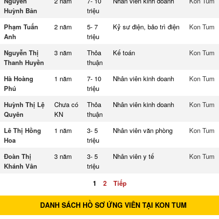
Nguyễn
2 năm
7- 10
Nhân viên kinh doanh
Kon Tum
Huỳnh Bản
triệu
Phạm Tuấn
2 năm
5- 7
Kỷ sư điện, bảo trì điện
Kon Tum
Anh
triệu
Nguyễn Thị
3 năm
Thỏa
Kế toán
Kon Tum
Thanh Huyền
thuận
Hà Hoàng
1 năm
7- 10
Nhân viên kinh doanh
Kon Tum
Phú
triệu
Huỳnh Thị Lệ
Chưa có
Thỏa
Nhân viên kinh doanh
Kon Tum
Quyên
KN
thuận
Lê Thị Hồng
1 năm
3- 5
Nhân viên văn phòng
Kon Tum
Hoa
triệu
Đoàn Thị
3 năm
3- 5
Nhân viên y tế
Kon Tum
Khánh Vân
triệu
1
2
Tiếp
DANH SÁCH HỒ SƠ ỨNG VIÊN TẠI KON TUM