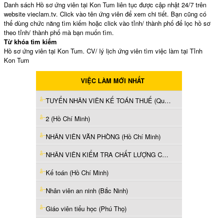
Danh sách Hồ sơ ứng viên tại Kon Tum liên tục được cập nhật 24/7 trên
website vieclam.tv. Click vào tên ứng viên để xem chi tiết. Bạn cũng có
thể dùng chức năng tìm kiếm hoặc click vào tỉnh/ thành phố để lọc hồ sơ
theo tỉnh/ thành phố mà bạn muốn tìm.
Từ khóa tìm kiếm
Hồ sơ ứng viên tại Kon Tum. CV/ lý lịch ứng viên tìm việc làm tại Tỉnh
Kon Tum
VIỆC LÀM MỚI NHẤT
TUYỂN NHÂN VIÊN KẾ TOÁN THUẾ (Quảng Ninh)
2 (Hồ Chí Minh)
NHÂN VIÊN VĂN PHÒNG (Hồ Chí Minh)
NHÂN VIÊN KIỂM TRA CHẤT LƯỢNG CHUYÊN NGÀNH HÓA CHẤT (Hồ Chí Minh)
Kế toán (Hồ Chí Minh)
Nhân viên an ninh (Bắc Ninh)
Giáo viên tiểu học (Phú Thọ)