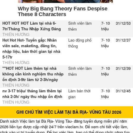
HOT HOT HOT Làm tại nhà 6-
Sinh viên làm
7- 10
31/12/53
7tr/Tháng Thu Nhập Xứng Đáng
triệu
thêm
THIÊN HƯƠNG
Hot Hot Hot- Tuyển gấp: Nhân
Lao động phổ
7- 10
31/12/37
viên sale, maketing, đăng tin,
triệu
thông
nhập liệu, bán thời gian tại nhà
5-17tr
THIÊN HƯƠNG
''''HOT HOT Làm thêm tại nhà
Sinh viên làm
7- 10
31/12/39
không cần kinh nghiệm thu nhập
triệu
thêm
ổn định 3-9tr làm từ 2-3h/ngày
THIÊN HƯƠNG
nv 3-17 triệu/ tháng làm thêm tại
Làm bán thời
7- 10
31/12/45
nhà 2-3h/ ngày thu nhập ổn định
triệu
gian
THIÊN HƯƠNG
GHI CHÚ TÌM VIỆC LÀM TẠI BÀ RỊA- VŨNG TÀU 2026
Danh sách Việc làm tại Bà Rịa- Vũng Tàu- đăng tuyển dụng miễn phí năm
2026 liên tục được cập nhật 24/7 trên vieclam.tv. Để xem chi tiết việc làm,
click vào vị trí tuyển dụng. Để lọc việc làm, bạn có thể dùng chức năng tìm