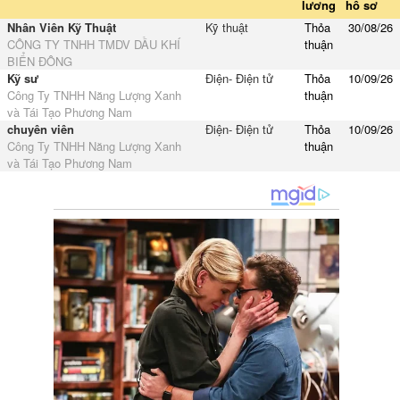
lương
hồ sơ
Nhân Viên Kỹ Thuật
Kỹ thuật
Thỏa
30/08/26
CÔNG TY TNHH TMDV DẦU KHÍ
thuận
BIỂN ĐÔNG
Kỹ sư
Điện- Điện tử
Thỏa
10/09/26
Công Ty TNHH Năng Lượng Xanh
thuận
và Tái Tạo Phương Nam
chuyên viên
Điện- Điện tử
Thỏa
10/09/26
Công Ty TNHH Năng Lượng Xanh
thuận
và Tái Tạo Phương Nam