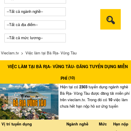
Vieclam.tv
>
Việc làm tại Bà Rịa- Vũng Tàu
VIỆC LÀM TẠI BÀ RỊA- VŨNG TÀU- ĐĂNG TUYỂN DỤNG MIỄN
(
10
)
PHÍ
Hiện tại có
2303
tuyển dụng ngành nghề
Bà Rịa- Vũng Tàu được đăng tải miễn phí
trên vieclam.tv. Trong đó có
10
việc làm
chưa hết hạn nộp hồ sơ ứng tuyển
Vị trí tuyển dụng
Ngành nghề
Mức
Hạn nộp