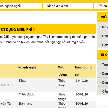
VIỆ
lao
(
6
)
YỂN DỤNG MIỄN PHÍ
Chu
 có
925
tuyển dụng ngành nghề Tây Ninh được đăng tải miễn phí trên
tv. Trong đó có
6
việc làm chưa hết hạn nộp hồ sơ ứng tuyển
Sal
BÍ 
Trắ
Ngành nghề
Mức
Hạn nộp hồ
Dàn
lương
sơ
Khác
Thỏa
31/12/26
Dàn
KINGTEC
thuận
Cẩm
Y tế- Dược
Thỏa
10/09/26
H
thuận
 vấn Tài
Bán hàng
Thỏa
30/08/26
thuận