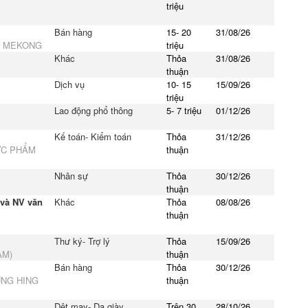
triệu
Bán hàng
15- 20
31/08/26
M MEKONG
triệu
Khác
Thỏa
31/08/26
thuận
Dịch vụ
10- 15
15/09/26
triệu
Lao động phổ thông
5- 7 triệu
01/12/26
Kế toán- Kiểm toán
Thỏa
31/12/26
ỰC PHẨM
thuận
Nhân sự
Thỏa
30/12/26
thuận
 và NV văn
Khác
Thỏa
08/08/26
thuận
Thư ký- Trợ lý
Thỏa
15/09/26
AM)
thuận
Bán hàng
Thỏa
30/12/26
UNG HING
thuận
Dệt may- Da giày
Trên 30
28/10/26