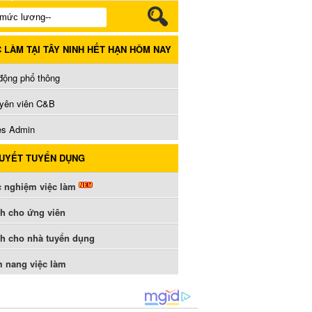
C LÀM TẠI TÂY NINH HẾT HẠN HÔM NAY
 động phổ thông
yên viên C&B
es Admin
QUYẾT TUYỂN DỤNG
c nghiệm việc làm
h cho ứng viên
h cho nhà tuyển dụng
 nang việc làm