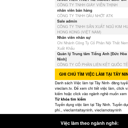
CÔNG TY TNHH GIÀY VIỄN THỊNH
nhân viên bán hàng
CÔNG TY TNHH DẦU NHỚT ATK
Sale admin
CÔNG TY TNHH SẢN XUẤT NGŨ KIM H
HONG KONG (VIỆT NAM)
Nhân viên nhân sự
Chi Nhánh Công Ty Cổ Phần Nội Thất Ne
Xuất Khẩu
Quản lý Trung tâm Tiếng Anh [Đức Hòa 
Ninh]
CÔNG TY CỔ PHẦN LIÊN KẾT QUỐC TẾ
GHI CHÚ TÌM VIỆC LÀM TẠI TÂY NI
Danh sách Việc làm tại Tây Ninh- đăng tuyể
vieclam.tv. Để xem chi tiết việc làm, click 
kiếm hoặc click vào ngành nghề muốn xem đ
Từ khóa tìm kiếm
Tuyển dụng việc làm tại Tây Ninh. Tuyển dụ
phí., vieclamtaitayninh, vieclamotayninh
Việc làm theo ngành nghề: