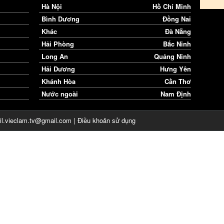
Hà Nội
Hồ Chí Minh
Bình Dương
Đồng Nai
Khác
Đà Nẵng
Hải Phòng
Bắc Ninh
Long An
Quảng Ninh
Hải Dương
Hưng Yên
Khánh Hòa
Cần Thơ
Nước ngoài
Nam Định
il.vieclam.tv@gmail.com |
Điều khoản sử dụng