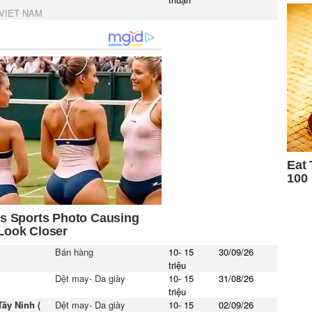
 VIET NAM
Bán hàng
10- 15
30/09/26
triệu
Dệt may- Da giày
10- 15
31/08/26
I
triệu
ây Ninh (
Dệt may- Da giày
10- 15
02/09/26