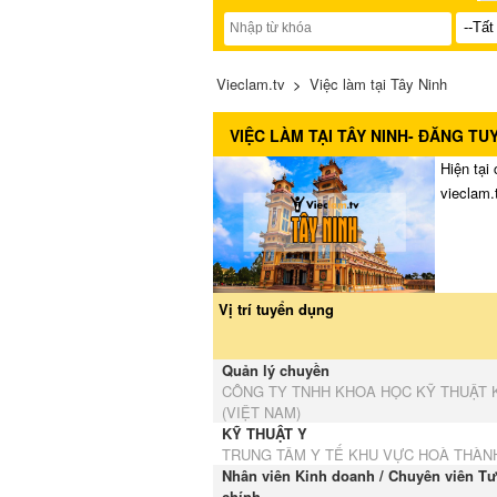
Vieclam.tv
>
Việc làm tại Tây Ninh
VIỆC LÀM TẠI TÂY NINH- ĐĂNG TU
Hiện tại
vieclam.
Vị trí tuyển dụng
Quản lý chuyền
CÔNG TY TNHH KHOA HỌC KỸ THUẬT 
(VIỆT NAM)
KỸ THUẬT Y
TRUNG TÂM Y TẾ KHU VỰC HOÀ THÀN
Nhân viên Kinh doanh / Chuyên viên Tư
chính