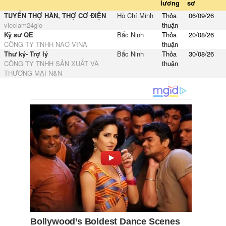
lương
sơ
TUYỂN THỢ HÀN, THỢ CƠ ĐIỆN
Hồ Chí Minh
Thỏa
06/09/26
vieclam24gio
thuận
Kỹ sư QE
Bắc Ninh
Thỏa
20/08/26
CÔNG TY TNHH NAO VINA
thuận
Thư ký- Trợ lý
Bắc Ninh
Thỏa
30/08/26
CÔNG TY TNHH SẢN XUẤT VÀ
thuận
THƯƠNG MẠI N&N