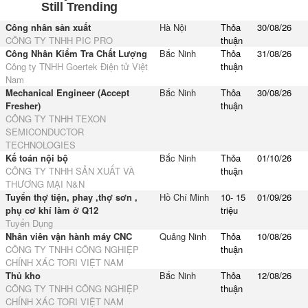
Công nhân sản xuất
Hà Nội
Thỏa
30/08/26
CÔNG TY TNHH PIC PRO
thuận
Công Nhân Kiểm Tra Chất Lượng
Bắc Ninh
Thỏa
31/08/26
Công ty TNHH Goertek Điện tử Việt
thuận
Nam
Mechanical Engineer (Accept
Bắc Ninh
Thỏa
30/08/26
Fresher)
thuận
CÔNG TY TNHH TEXON
SEMICONDUCTOR
TECHNOLOGIES
Kế toán nội bộ
Bắc Ninh
Thỏa
01/10/26
CÔNG TY TNHH SẢN XUẤT VÀ
thuận
THƯƠNG MẠI N&N
Tuyển thợ tiện, phay ,thợ sơn ,
Hồ Chí Minh
10- 15
01/09/26
phụ cơ khí làm ở Q12
triệu
Tuyển Dụng
Nhân viên vận hành máy CNC
Quảng Ninh
Thỏa
10/08/26
CÔNG TY TNHH CÔNG NGHIỆP
thuận
CHÍNH XÁC TORI VIỆT NAM
Thủ kho
Bắc Ninh
Thỏa
12/08/26
CÔNG TY TNHH CÔNG NGHIỆP
thuận
CHÍNH XÁC TORI VIỆT NAM