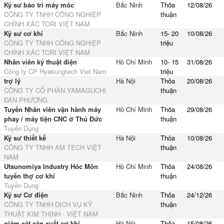
Kỹ sư bảo trì máy móc
Bắc Ninh
Thỏa
12/08/26
CÔNG TY TNHH CÔNG NGHIỆP
thuận
CHÍNH XÁC TORI VIỆT NAM
Kỹ sư cơ khí
Bắc Ninh
15- 20
10/08/26
CÔNG TY TNHH CÔNG NGHIỆP
triệu
CHÍNH XÁC TORI VIỆT NAM
Nhân viên kỹ thuật điện
Hồ Chí Minh
10- 15
31/08/26
Công ty CP Hyesungtech Viet Nam
triệu
trợ lý
Hà Nội
Thỏa
20/08/26
CÔNG TY CỔ PHẦN YAMAGUCHI
thuận
ĐAN PHƯỢNG
Tuyển Nhân viên vận hành máy
Hồ Chí Minh
Thỏa
29/08/26
phay / máy tiện CNC ở Thủ Đức
thuận
Tuyển Dụng
Kỹ sư thiết kế
Hà Nội
Thỏa
10/08/26
CÔNG TY TNHH AM TECH VIỆT
thuận
NAM
Utsunomiya Industry Hóc Môn
Hồ Chí Minh
Thỏa
24/08/26
tuyển thợ cơ khí
thuận
Tuyển Dụng
Kỹ sư Cơ điện
Bắc Ninh
Thỏa
24/12/26
CÔNG TY TNHH DỊCH VỤ KỸ
thuận
THUẬT KIM THỊNH - VIỆT NAM
giám sát sản xuất cơ khí
Hà Nội
Thỏa
15/08/26