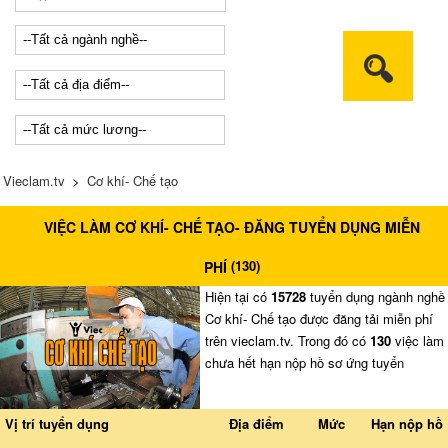
Vieclam.tv
>
Cơ khí- Chế tạo
VIỆC LÀM CƠ KHÍ- CHẾ TẠO- ĐĂNG TUYỂN DỤNG MIỄN
(
130
)
PHÍ
Hiện tại có
15728
tuyển dụng ngành nghề
Cơ khí- Chế tạo được đăng tải miễn phí
trên vieclam.tv. Trong đó có
130
việc làm
chưa hết hạn nộp hồ sơ ứng tuyển
Vị trí tuyển dụng
Địa điểm
Mức
Hạn nộp hồ