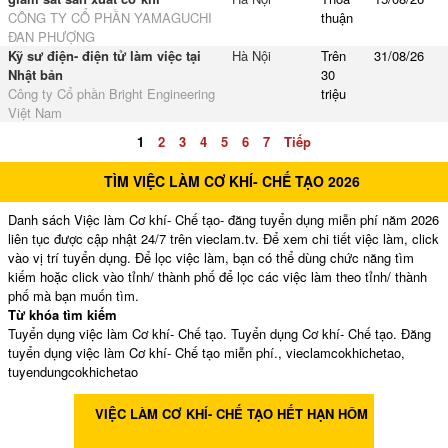
CÔNG TY CỔ PHẦN YAMAGUCHI
thuận
ĐAN PHƯỢNG
Kỹ sư điện- điện tử làm việc tại
Hà Nội
Trên
31/08/26
Nhật bản
30
Công ty Cổ phần Bright Engineering
triệu
Việt Nam
1
2
3
4
5
6
7
Tiếp
TÌM VIỆC LÀM CƠ KHÍ- CHẾ TẠO 2026
Danh sách Việc làm Cơ khí- Chế tạo- đăng tuyển dụng miễn phí năm 2026
liên tục được cập nhật 24/7 trên vieclam.tv. Để xem chi tiết việc làm, click
vào vị trí tuyển dụng. Để lọc việc làm, bạn có thể dùng chức năng tìm
kiếm hoặc click vào tỉnh/ thành phố để lọc các việc làm theo tỉnh/ thành
phố mà bạn muốn tìm.
Từ khóa tìm kiếm
Tuyển dụng việc làm Cơ khí- Chế tạo. Tuyển dụng Cơ khí- Chế tạo. Đăng
tuyển dụng việc làm Cơ khí- Chế tạo miễn phí., vieclamcokhichetao,
tuyendungcokhichetao
VIỆC LÀM CƠ KHÍ- CHẾ TẠO HẾT HẠN HÔM