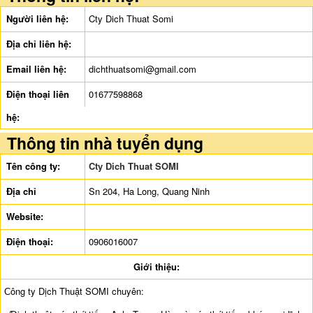
Người liên hệ:
Cty Dich Thuat Somi
Địa chỉ liên hệ:
Email liên hệ:
dichthuatsomi@gmail.com
Điện thoại liên
01677598868
hệ:
Thông tin nhà tuyển dụng
Tên công ty:
Cty Dich Thuat SOMI
Địa chỉ
Sn 204, Ha Long, Quang Ninh
Website:
Điện thoại:
0906016007
Giới thiệu:
Ϲông ty Dịch Thuật SOMI chuyên: