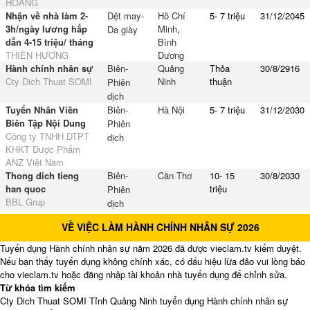
HOÀNG
Nhận về nhà làm 2-
Dệt may-
Hồ Chí
5- 7 triệu
31/12/2045
3h/ngày lương hấp
Minh
,
Da giày
dẫn 4-15 triệu/ tháng
Bình
THIÊN HƯƠNG
Dương
Hành chính nhân sự
Biên-
Quảng
Thỏa
30/8/2916
Cty Dich Thuat SOMI
Ninh
thuận
Phiên
dịch
Tuyển Nhân Viên
Biên-
Hà Nội
5- 7 triệu
31/12/2030
Biên Tập Nội Dung
Phiên
Công ty TNHH DTPT
dịch
KHKT Dược Phẩm
ANZ Việt Nam
Thong dich tieng
Biên-
Cần Thơ
10- 15
30/8/2030
han quoc
triệu
Phiên
BBL Grup
dịch
VỀ VIỆC LÀM HÀNH CHÍNH NHÂN SỰ 2026
Tuyển dụng Hành chính nhân sự năm 2026 đã được vieclam.tv kiểm duyệt.
Nếu bạn thấy tuyển dụng không chính xác, có dấu hiệu lừa đảo vui lòng báo
cho vieclam.tv hoặc đăng nhập tài khoản nhà tuyển dụng để chỉnh sửa.
Từ khóa tìm kiếm
Cty Dich Thuat SOMI Tỉnh Quảng Ninh tuyển dụng Hành chính nhân sự