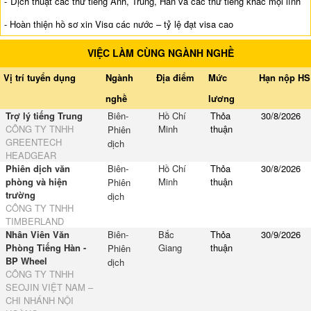
- Ɗịch thuật các thứ tiếng Anh, Trung, Hàn và các thứ tiếng khác mọi lĩnh
- Hoàn thiện hồ sơ xin Visɑ các nước – tỷ lệ đạt visa cao
VIỆC LÀM CÙNG NGÀNH NGHỀ
Vị trí tuyển dụng
Ngành
Địa điểm
Mức
Hạn nộp HS
nghề
lương
Trợ lý tiếng Trung
Biên-
Hồ Chí
Thỏa
30/8/2026
CÔNG TY TNHH
Minh
thuận
Phiên
GREENTECH
dịch
HEADGEAR
Phiên dịch văn
Biên-
Hồ Chí
Thỏa
30/8/2026
phòng và hiện
Minh
thuận
Phiên
trường
dịch
CÔNG TY TNHH
TIMBERLAND
Nhân Viên Văn
Biên-
Bắc
Thỏa
30/9/2026
Phòng Tiếng Hàn -
Giang
thuận
Phiên
BP Wheel
dịch
CÔNG TY TNHH
SEOJIN VIỆT NAM –
CHI NHÁNH NỘI