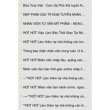
Bữa Trưa Việt - Cơm Gà Phủ Xốt tuyển Nam phụ bếp ở Tân Bình
RẠP PHIM CGV TP,HCM TUYỂN NHÂN VIÊN SOÁT VÉ, BÁN VÉ LÀM BÁN THỜI GIAN
NHÂN VIÊN TƯ VẤN MỸ PHẨM – BEAUTY ADVISOR
HOT HOT Việc Làm Bán Thời Gian Tại Nhà 6-8tr/Tháng…Hot
HOT HOT Làm thêm tại nhà không cần kinh nghiệm thu nhập ổn định 3-9tr làm từ 2-3h/ngày
Thông báo nhận nhân viên trong tuần 12 bạn lương cao 7-9tr/tháng làm thêm tại nhà 2-3h/ngày
HOT HOT.Nhân viên nhập liệu, quảng cáo -Việc làm tại nhà lương 4-16 triệu/ tháng chỉ với 2-3h/ngHOT HOT
Nhân viên làm bán thời gian online nhập liệu, đăng tin, thời gian tự do thu nhập ổn định lương thỏa thuận
---''''HOT HOT Làm thêm tại nhà không cần kinh nghiệm thu nhập ổn định 3-9tr làm từ 2-3h/ngày
HOT HOT Nhân viên làm hành chính, ngoài giờ, lương cao, uy tín, thu nhập ổn định
--+-''''HOT HOT Làm thêm tại nhà không cần kinh nghiệm thu nhập ổn định 3-9tr làm từ 2-3h/ngày+
''''HOT HOT Làm thêm tại nhà không cần kinh nghiệm thu nhập ổn định 3-9tr làm từ 2-3h/ngày