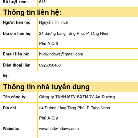
Số lượt xem:
615
Thông tin liên hệ:
Người liên hệ:
Nguyễn Thị Huế
Địa chỉ liên hệ:
24 đường Làng Tăng Phú, P Tăng Nhơn
Phú A Q 9
Email liên hệ:
hudwindows@gmail.com
Điện thoại liên
0926050460
hệ:
Thông tin nhà tuyển dụng
Tên công ty:
Công ty TNHH MTV SXTMDV An Dương
Địa chỉ
24 Đường Làng Tăng Phú, P Tăng Nhơn
Phú A Q 9
Website:
www.hudwindows.com