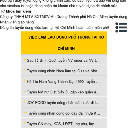
Nếu bạn thấy tuyển dụng không chính xác, có dấu hiệu lừa đảo vui lòng báo
cho vieclam.tv hoặc đăng nhập tài khoản nhà tuyển dụng để chỉnh sửa.
Từ khóa tìm kiếm
Công ty TNHH MTV SXTMDV An Dương Thành phố Hồ Chí Minh tuyển dụng
Nhân viên giao hàng
Đăng tin tuyển dụng việc làm tại Hồ Chí Minh hoàn toàn miễn phí!
VIỆC LÀM LAO ĐỘNG PHỔ THÔNG TẠI HỒ
CHÍ MINH
Sáu Tỷ Bình Quới tuyển NV order và NV tạp vụ
Tuyển công nhân Nam làm tại Q11 và Nhà Bè , có bao ăn
Hủ Tíu Nam Vang Thành Đạt 1990 Tuyển LĐPT làm ngay
Tuyển NV nữ Giặt Sấy ủi, gấp xếp quần áo làm Phú Nhuận
JOY FOOD tuyển công nhân sản xuất đi làm ngay
Tuyển công nhân đóng gói dây đai nhựa & NVVP làm ở Nhà Bè
Tuyển CN may, KCS, LĐPT, thợ phụ, lấy mẫu... làm ở Thủ Đức