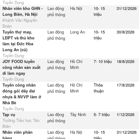
Tuyển Dụng
Nhân viên kho GHN -
Lao động
Hà Nội
10- 15
31/12/2026
Long Biên, Hà Nội
triệu
phổ thông
Khánh Vân Nguyễn
Đoàn
Tuyển thợ may,
Lao động
Long An
10- 15
30/8/2026
LĐPT và thủ kho
triệu
phổ thông
làm tại Đức Hòa
Long An (cũ)
Tuyển Dụng
JOY FOOD tuyển
Lao động
Hồ Chí
7- 10 triệu
18/8/2026
công nhân sản xuất
Minh
phổ thông
đi làm ngay
Tuyển Dụng
Tuyển công nhân
Lao động
Hồ Chí
Thỏa
17/8/2026
đóng gói dây đai
Minh
thuận
phổ thông
nhựa & NVVP làm ở
Nhà Bè
Tuyển Dụng
Tạp vụ
Lao động
Tây Ninh
5- 7 triệu
1/12/2026
Trường Tiểu học Tân
phổ thông
Biên
Nhân viên phân
Lao động
Hà Nội
10- 15
31/12/2026
hàng
triệu
phổ thông