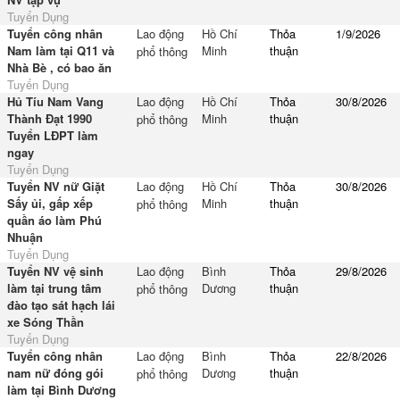
Tuyển Dụng
Tuyển công nhân
Lao động
Hồ Chí
Thỏa
1/9/2026
Nam làm tại Q11 và
Minh
thuận
phổ thông
Nhà Bè , có bao ăn
Tuyển Dụng
Hủ Tíu Nam Vang
Lao động
Hồ Chí
Thỏa
30/8/2026
Thành Đạt 1990
Minh
thuận
phổ thông
Tuyển LĐPT làm
ngay
Tuyển Dụng
Tuyển NV nữ Giặt
Lao động
Hồ Chí
Thỏa
30/8/2026
Sấy ủi, gấp xếp
Minh
thuận
phổ thông
quần áo làm Phú
Nhuận
Tuyển Dụng
Tuyển NV vệ sinh
Lao động
Bình
Thỏa
29/8/2026
làm tại trung tâm
Dương
thuận
phổ thông
đào tạo sát hạch lái
xe Sóng Thần
Tuyển Dụng
Tuyển công nhân
Lao động
Bình
Thỏa
22/8/2026
nam nữ đóng gói
Dương
thuận
phổ thông
làm tại Bình Dương