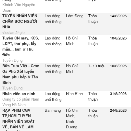
Khánh Vân Nguyễn
Đoàn
TUYỂN NHÂN VIÊN
Lao động
Lâm Đồng
Thỏa
14/8/2026
CHĂM SÓC NGƯỜI
thuận
phổ thông
NHÀ
vieclam24gio
Tuyển CN may, KCS,
Lao động
Hồ Chí
Thỏa
10/8/2026
LĐPT, thợ phụ, lấy
Minh
thuận
phổ thông
mẫu... làm ở Thủ
Đức
Tuyển Dụng
Bữa Trưa Việt - Cơm
Lao động
Hồ Chí
7- 10 triệu
10/8/2026
Gà Phủ Xốt tuyển
Minh
phổ thông
Nam phụ bếp ở Tân
Bình
Tuyển Dụng
Nhân viên an ninh
Lao động
Ninh Bình
Thỏa
31/8/2026
Công ty cổ phần Nam
thuận
phổ thông
Vang Hà Nam
RẠP PHIM CGV
Bán hàng
Hồ Chí
Thỏa
24/9/2026
TP,HCM TUYỂN
Minh
,
thuận
NHÂN VIÊN SOÁT
Bình
VÉ, BÁN VÉ LÀM
Dương