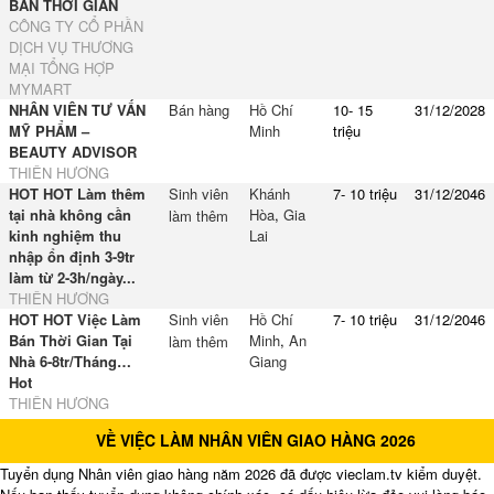
BÁN THỜI GIAN
CÔNG TY CỔ PHẦN
DỊCH VỤ THƯƠNG
MẠI TỔNG HỢP
MYMART
NHÂN VIÊN TƯ VẤN
Bán hàng
Hồ Chí
10- 15
31/12/2028
MỸ PHẨM –
Minh
triệu
BEAUTY ADVISOR
THIÊN HƯƠNG
HOT HOT Làm thêm
Sinh viên
Khánh
7- 10 triệu
31/12/2046
tại nhà không cần
Hòa
,
Gia
làm thêm
kinh nghiệm thu
Lai
nhập ổn định 3-9tr
làm từ 2-3h/ngày...
THIÊN HƯƠNG
HOT HOT Việc Làm
Sinh viên
Hồ Chí
7- 10 triệu
31/12/2046
Bán Thời Gian Tại
Minh
,
An
làm thêm
Nhà 6-8tr/Tháng…
Giang
Hot
THIÊN HƯƠNG
VỀ VIỆC LÀM NHÂN VIÊN GIAO HÀNG 2026
Tuyển dụng Nhân viên giao hàng năm 2026 đã được vieclam.tv kiểm duyệt.