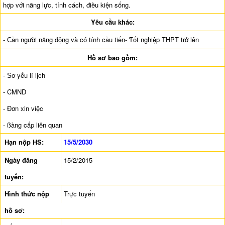
hợp với năng lực, tính cách, điều kiện sống.
Yêu cầu khác:
- Ϲần người năng động và có tính cầu tiến- Ƭốt nghiệp THPT trở lên
Hồ sơ bao gồm:
- Ѕơ yếu lí lịch
- CMND
- Đơn xin việc
- ßàng cấp liên quan
Hạn nộp HS:
15/5/2030
Ngày đăng
15/2/2015
tuyển:
Hình thức nộp
Trực tuyến
hồ sơ: