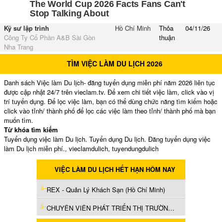
Kỹ sư lập trình
Hồ Chí Minh
Thỏa
04/11/26
Công Ty Cổ Phần A&B Sài Gòn
thuận
Nha Trang
TÌM VIỆC LÀM DU LỊCH 2026
Danh sách Việc làm Du lịch- đăng tuyển dụng miễn phí năm 2026 liên tục
được cập nhật 24/7 trên vieclam.tv. Để xem chi tiết việc làm, click vào vị
trí tuyển dụng. Để lọc việc làm, bạn có thể dùng chức năng tìm kiếm hoặc
click vào tỉnh/ thành phố để lọc các việc làm theo tỉnh/ thành phố mà bạn
muốn tìm.
Từ khóa tìm kiếm
Tuyển dụng việc làm Du lịch. Tuyển dụng Du lịch. Đăng tuyển dụng việc
làm Du lịch miễn phí., vieclamdulich, tuyendungdulich
VIỆC LÀM DU LỊCH HẾT HẠN HÔM NAY
REX - Quản Lý Khách Sạn (Hồ Chí Minh)
CHUYÊN VIÊN PHÁT TRIỂN THỊ TRƯỜNG (Hà Nội)