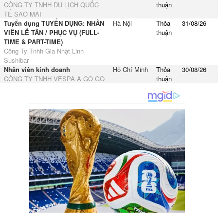
CÔNG TY TNHH DU LỊCH QUỐC
thuận
TẾ SAO MAI
Tuyển dụng TUYỂN DỤNG: NHÂN
Hà Nội
Thỏa
31/08/26
VIÊN LỄ TÂN / PHỤC VỤ (FULL-
thuận
TIME & PART-TIME)
Công Ty Tnhh Gia Nhật Linh
Sushibar
Nhân viên kinh doanh
Hồ Chí Minh
Thỏa
30/08/26
CÔNG TY TNHH VESPA A GO GO
thuận