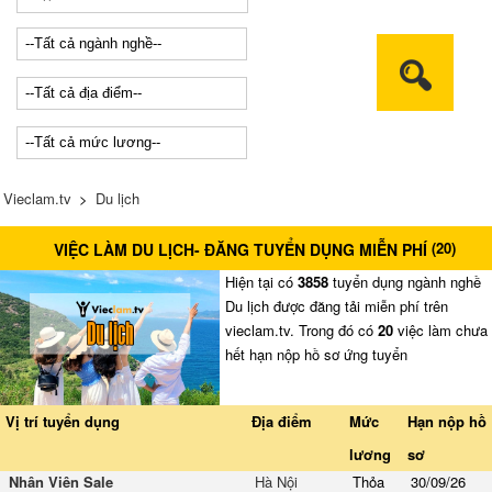
Vieclam.tv
>
Du lịch
(
20
)
VIỆC LÀM DU LỊCH- ĐĂNG TUYỂN DỤNG MIỄN PHÍ
Hiện tại có
3858
tuyển dụng ngành nghề
Du lịch được đăng tải miễn phí trên
vieclam.tv. Trong đó có
20
việc làm chưa
hết hạn nộp hồ sơ ứng tuyển
Vị trí tuyển dụng
Địa điểm
Mức
Hạn nộp hồ
lương
sơ
Nhân Viên Sale
Hà Nội
Thỏa
30/09/26