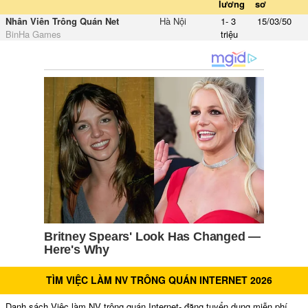
lương
sơ
Nhân Viên Trông Quán Net
Hà Nội
1- 3
15/03/50
BinHa Games
triệu
TÌM VIỆC LÀM NV TRÔNG QUÁN INTERNET 2026
Danh sách Việc làm NV trông quán Internet- đăng tuyển dụng miễn phí