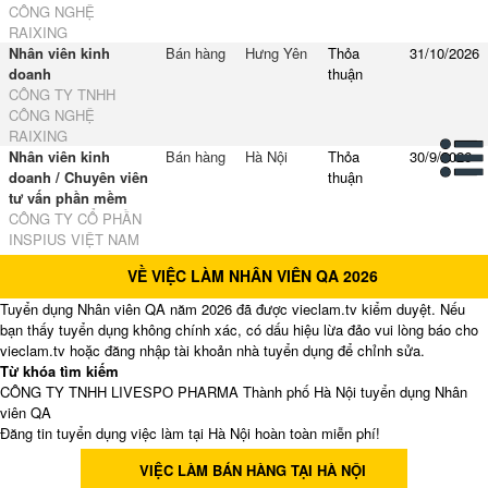
CÔNG NGHỆ
RAIXING
Nhân viên kinh
Bán hàng
Hưng Yên
Thỏa
31/10/2026
doanh
thuận
CÔNG TY TNHH
CÔNG NGHỆ
RAIXING
Nhân viên kinh
Bán hàng
Hà Nội
Thỏa
30/9/2026
doanh / Chuyên viên
thuận
tư vấn phần mềm
CÔNG TY CỔ PHẦN
INSPIUS VIỆT NAM
VỀ VIỆC LÀM NHÂN VIÊN QA 2026
Tuyển dụng Nhân viên QA năm 2026 đã được vieclam.tv kiểm duyệt. Nếu
bạn thấy tuyển dụng không chính xác, có dấu hiệu lừa đảo vui lòng báo cho
vieclam.tv hoặc đăng nhập tài khoản nhà tuyển dụng để chỉnh sửa.
Từ khóa tìm kiếm
CÔNG TY TNHH LIVESPO PHARMA Thành phố Hà Nội tuyển dụng Nhân
viên QA
Đăng tin tuyển dụng việc làm tại Hà Nội hoàn toàn miễn phí!
VIỆC LÀM BÁN HÀNG TẠI HÀ NỘI