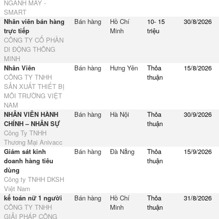
NGÀNH MAY -
SMART
Nhân viên bán hàng
Bán hàng
Hồ Chí
10- 15
30/8/2026
trực tiếp
Minh
triệu
CÔNG TY CỔ PHẦN
DI ĐỘNG THÔNG
MINH
Nhân Viên
Bán hàng
Hưng Yên
Thỏa
15/8/2026
CÔNG TY TNHH
thuận
SẢN XUẤT THIẾT BỊ
MÔI TRƯỜNG VIỆT
NAM
NHÂN VIÊN HÀNH
Bán hàng
Hà Nội
Thỏa
30/9/2026
CHÍNH – NHÂN SỰ
thuận
Công Ty TNHH
Thương Mại Anivacc
Giám sát kinh
Bán hàng
Đà Nẵng
Thỏa
15/9/2026
doanh hàng tiêu
thuận
dùng
Công ty TNHH DKSH
Việt Nam
kế toán nữ 1 người
Bán hàng
Hồ Chí
Thỏa
31/8/2026
CÔNG TY TNHH
Minh
thuận
GIẢI PHÁP CÔNG