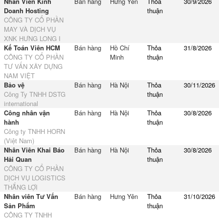
Nhân Viên Kinh
Bán hàng
Hưng Yên
Thỏa
30/9/2026
Doanh Hosting
thuận
CÔNG TY CỔ PHẦN
MAY VÀ DỊCH VỤ
XNK HƯNG LONG I
Kế Toán Viên HCM
Bán hàng
Hồ Chí
Thỏa
31/8/2026
CÔNG TY CỔ PHẦN
Minh
thuận
TƯ VẤN XÂY DỰNG
NAM VIỆT
Bảo vệ
Bán hàng
Hà Nội
Thỏa
30/11/2026
Công Ty TNHH DSTG
thuận
international
Công nhân vận
Bán hàng
Hà Nội
Thỏa
30/8/2026
hành
thuận
Công ty TNHH HORN
(Việt Nam)
Nhân Viên Khai Báo
Bán hàng
Hà Nội
Thỏa
30/8/2026
Hải Quan
thuận
CÔNG TY CỔ PHẦN
DỊCH VỤ LOGISTICS
THẮNG LỢI
Nhân viên Tư Vấn
Bán hàng
Hưng Yên
Thỏa
31/10/2026
Sản Phẩm
thuận
CÔNG TY TNHH