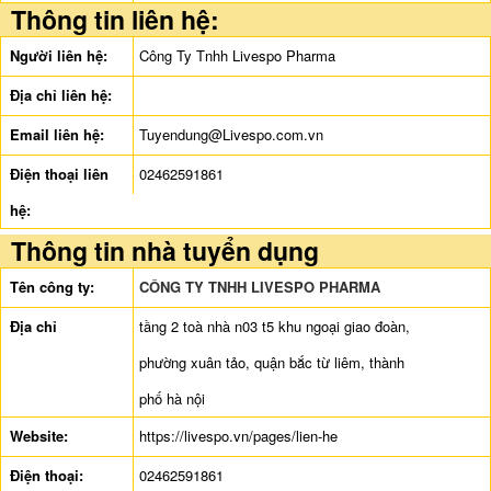
Thông tin liên hệ:
Người liên hệ:
Công Ty Tnhh Livespo Pharma
Địa chỉ liên hệ:
Email liên hệ:
Tuyendung@Livespo.com.vn
Điện thoại liên
02462591861
hệ:
Thông tin nhà tuyển dụng
Tên công ty:
CÔNG TY TNHH LIVESPO PHARMA
Địa chỉ
tầng 2 toà nhà n03 t5 khu ngoại giao đoàn,
phường xuân tảo, quận bắc từ liêm, thành
phố hà nội
Website:
https://livespo.vn/pages/lien-he
Điện thoại:
02462591861