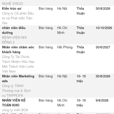
NGHỆ VISCO
Kiến trúc sư
Bán hàng
Hà Nội
Thỏa
30/8/2026
Công ty Cổ phần Đầu
thuận
tư và Phát triển Trần
Gia
nhân viên điều
Bán hàng
Hồ Chí
Thỏa
10/10/2026
dưỡng
Minh
thuận
BỆNH VIỆN NHI
ĐỒNG 2
Nhân viên chăm sóc
Bán hàng
Hải Phòng
Thỏa
30/6/2027
khách hàng
thuận
Công Ty Tài Chính
Trách Nhiệm Hữu Hạn
Một Thành Viên Lotte
Việt Nam
Nhân viên Marketing
Bán hàng
Hà Nội
10- 15
30/8/2026
ads
triệu
Công ty TNHH
Thương mại & Dịch
vụ TRIPROFA
NHÂN VIÊN KẾ
Bán hàng
Hồ Chí
10- 15
9/8/2026
TOÁN KHO
Minh
triệu
công ty tnhh BOX