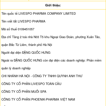
Giới thiệu:
Tên quốc tế LIVESPO PHARMA COMPANY LIMITED
Tên viết tắt LIVESPO PHARMA
Mã số thuế 0109451057
Địa chỉ Tầng 2 toà nhà N03 T5 khu Ngoại Giao Đoàn, phường Xuân Tảo,
quận Bắc Từ Liêm, thành phố Hà Nội
Người đại diện ĐẶNG QUỐC HƯNG
Ngoài ra ĐẶNG QUỐC HƯNG còn đại diện các doanh nghiệp: Phần mềm
quản lý doanh nghiệp
CHI NHÁNH HÀ NỘI - CÔNG TY TNHH QUỲNH ANH THƯ
CÔNG TY CỔ PHẦN LIVESPO TOÀN CẦU
CÔNG TY CỔ PHẦN MUỐI SPA
CÔNG TY CỔ PHẦN PHOENIK-PHARMA VIỆT NAM