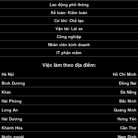
Lao động phổ thông
Kế toán- Kiểm toán
Cơ khí- Chế tạo
Vận tải- Lái xe
Công nghiệp
Nhân viên kinh doanh
IT phần mềm
Việc làm theo địa điểm:
Hà Nội
Hồ Chí Minh
Bình Dương
Đồng Nai
Khác
Đà Nẵng
Hải Phòng
Bắc Ninh
Long An
Quảng Ninh
Hải Dương
Hưng Yên
Khánh Hòa
Cần Thơ
Nước ngoài
Nam Định