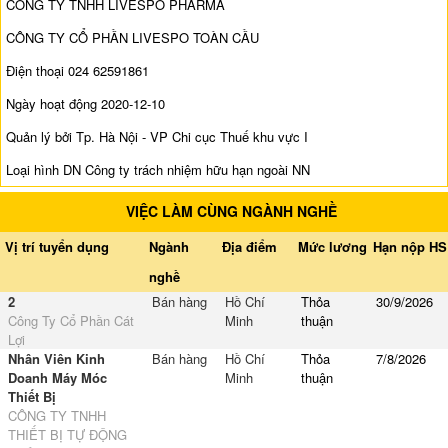
CÔNG TY TNHH LIVESPO PHARMA
CÔNG TY CỔ PHẦN LIVESPO TOÀN CẦU
Điện thoại 024 62591861
Ngày hoạt động 2020-12-10
Quản lý bởi Tp. Hà Nội - VP Chi cục Thuế khu vực I
Loại hình DN Công ty trách nhiệm hữu hạn ngoài NN
VIỆC LÀM CÙNG NGÀNH NGHỀ
Vị trí tuyển dụng
Ngành
Địa điểm
Mức lương
Hạn nộp HS
nghề
2
Bán hàng
Hồ Chí
Thỏa
30/9/2026
Công Ty Cổ Phần Cát
Minh
thuận
Lợi
Nhân Viên Kinh
Bán hàng
Hồ Chí
Thỏa
7/8/2026
Doanh Máy Móc
Minh
thuận
Thiết Bị
CÔNG TY TNHH
THIẾT BỊ TỰ ĐỘNG