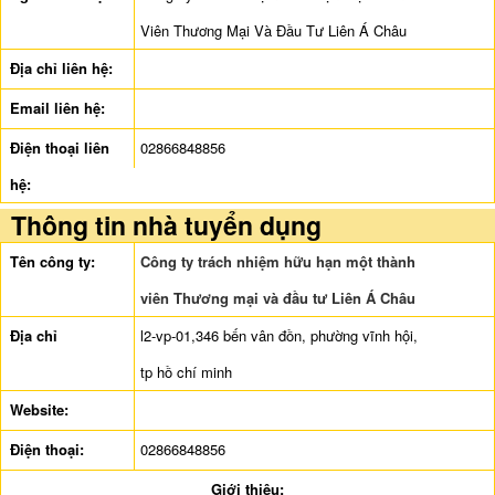
Viên Thương Mại Và Đầu Tư Liên Á Châu
Địa chỉ liên hệ:
Email liên hệ:
Điện thoại liên
02866848856
hệ:
Thông tin nhà tuyển dụng
Tên công ty:
Công ty trách nhiệm hữu hạn một thành
viên Thương mại và đầu tư Liên Á Châu
Địa chỉ
l2-vp-01,346 bến vân đồn, phường vĩnh hội,
tp hồ chí minh
Website:
Điện thoại:
02866848856
Giới thiệu: