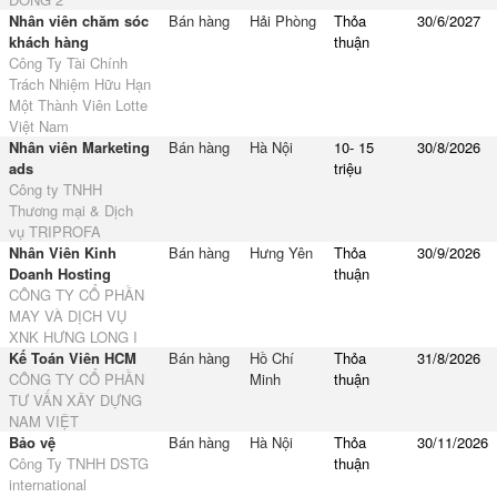
Nhân viên chăm sóc
Bán hàng
Hải Phòng
Thỏa
30/6/2027
khách hàng
thuận
Công Ty Tài Chính
Trách Nhiệm Hữu Hạn
Một Thành Viên Lotte
Việt Nam
Nhân viên Marketing
Bán hàng
Hà Nội
10- 15
30/8/2026
ads
triệu
Công ty TNHH
Thương mại & Dịch
vụ TRIPROFA
Nhân Viên Kinh
Bán hàng
Hưng Yên
Thỏa
30/9/2026
Doanh Hosting
thuận
CÔNG TY CỔ PHẦN
MAY VÀ DỊCH VỤ
XNK HƯNG LONG I
Kế Toán Viên HCM
Bán hàng
Hồ Chí
Thỏa
31/8/2026
CÔNG TY CỔ PHẦN
Minh
thuận
TƯ VẤN XÂY DỰNG
NAM VIỆT
Bảo vệ
Bán hàng
Hà Nội
Thỏa
30/11/2026
Công Ty TNHH DSTG
thuận
international