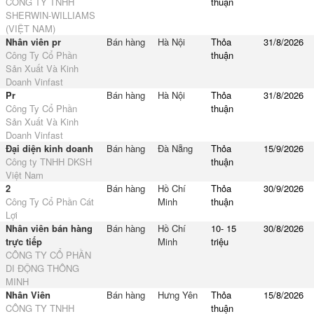
CÔNG TY TNHH
thuận
SHERWIN-WILLIAMS
(VIỆT NAM)
Nhân viên pr
Bán hàng
Hà Nội
Thỏa
31/8/2026
Công Ty Cổ Phần
thuận
Sản Xuất Và Kinh
Doanh Vinfast
Pr
Bán hàng
Hà Nội
Thỏa
31/8/2026
Công Ty Cổ Phần
thuận
Sản Xuất Và Kinh
Doanh Vinfast
Đại diện kinh doanh
Bán hàng
Đà Nẵng
Thỏa
15/9/2026
Công ty TNHH DKSH
thuận
Việt Nam
2
Bán hàng
Hồ Chí
Thỏa
30/9/2026
Công Ty Cổ Phần Cát
Minh
thuận
Lợi
Nhân viên bán hàng
Bán hàng
Hồ Chí
10- 15
30/8/2026
trực tiếp
Minh
triệu
CÔNG TY CỔ PHẦN
DI ĐỘNG THÔNG
MINH
Nhân Viên
Bán hàng
Hưng Yên
Thỏa
15/8/2026
CÔNG TY TNHH
thuận