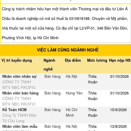
Công ty trách nhiệm hữu hạn một thành viên Thương mại và đầu tư Liên Á
Châu là doanh nghiệp có mã số thuế là 0310618188. Chuyên về Mỹ phẩm,
nhà thuốc tại một số cửa hàng. Có địa chỉ tại L2-VP-01, 346 Bến Vân Đồn,
Phường Vĩnh Hội, tp Hồ Chí Minh
VIỆC LÀM CÙNG NGÀNH NGHỀ
Vị trí tuyển dụng
Ngành
Địa điểm
Mức lương
Hạn nộp HS
nghề
Nhân viên nhân sự
Bán hàng
Hà Nội
Thỏa
31/10/2026
CÔNG TY TNHH
thuận
MTV NBC PACIFIC
Nhân viên bán hàng
Bán hàng
Hưng Yên
Thỏa
31/10/2026
CÔNG TY TNHH
thuận
MTV NBC PACIFIC
Kế Toán HCM
Bán hàng
Hồ Chí
Thỏa
15/9/2026
Công Ty TNHH Điện
Minh
thuận
Tử Cửu Long
Nhân viên làm mẫu
Bán hàng
Hà Nội
Thỏa
13/8/2026