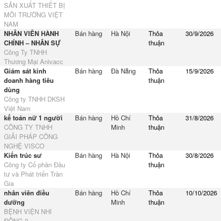
SẢN XUẤT THIẾT BỊ
MÔI TRƯỜNG VIỆT
NAM
NHÂN VIÊN HÀNH
Bán hàng
Hà Nội
Thỏa
30/9/2026
CHÍNH – NHÂN SỰ
thuận
Công Ty TNHH
Thương Mại Anivacc
Giám sát kinh
Bán hàng
Đà Nẵng
Thỏa
15/9/2026
doanh hàng tiêu
thuận
dùng
Công ty TNHH DKSH
Việt Nam
kế toán nữ 1 người
Bán hàng
Hồ Chí
Thỏa
31/8/2026
CÔNG TY TNHH
Minh
thuận
GIẢI PHÁP CÔNG
NGHỆ VISCO
Kiến trúc sư
Bán hàng
Hà Nội
Thỏa
30/8/2026
Công ty Cổ phần Đầu
thuận
tư và Phát triển Trần
Gia
nhân viên điều
Bán hàng
Hồ Chí
Thỏa
10/10/2026
dưỡng
Minh
thuận
BỆNH VIỆN NHI
ĐỒNG 2