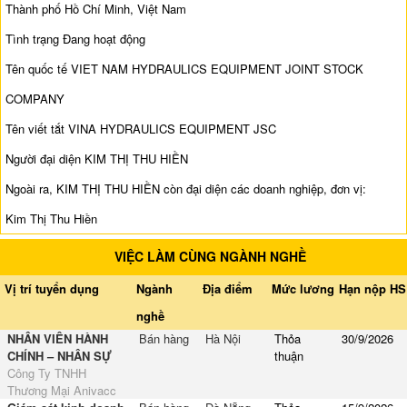
Thành phố Hồ Chí Minh, Việt Nam
Tình trạng Đang hoạt động
Tên quốc tế VIET NAM HYDRAULICS EQUIPMENT JOINT STOCK
COMPANY
Tên viết tắt VINA HYDRAULICS EQUIPMENT JSC
Người đại diện KIM THỊ THU HIỀN
Ngoài ra, KIM THỊ THU HIỀN còn đại diện các doanh nghiệp, đơn vị:
Kim Thị Thu Hiền
VIỆC LÀM CÙNG NGÀNH NGHỀ
Vị trí tuyển dụng
Ngành
Địa điểm
Mức lương
Hạn nộp HS
nghề
NHÂN VIÊN HÀNH
Bán hàng
Hà Nội
Thỏa
30/9/2026
CHÍNH – NHÂN SỰ
thuận
Công Ty TNHH
Thương Mại Anivacc