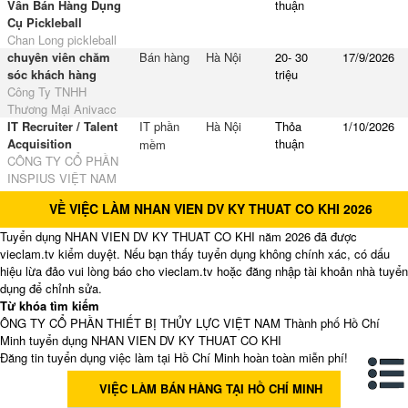
Vấn Bán Hàng Dụng
thuận
Cụ Pickleball
Chan Long pickleball
chuyên viên chăm
Bán hàng
Hà Nội
20- 30
17/9/2026
sóc khách hàng
triệu
Công Ty TNHH
Thương Mại Anivacc
IT Recruiter / Talent
IT phần
Hà Nội
Thỏa
1/10/2026
Acquisition
thuận
mềm
CÔNG TY CỔ PHẦN
INSPIUS VIỆT NAM
VỀ VIỆC LÀM NHAN VIEN DV KY THUAT CO KHI 2026
Tuyển dụng NHAN VIEN DV KY THUAT CO KHI năm 2026 đã được
vieclam.tv kiểm duyệt. Nếu bạn thấy tuyển dụng không chính xác, có dấu
hiệu lừa đảo vui lòng báo cho vieclam.tv hoặc đăng nhập tài khoản nhà tuyển
dụng để chỉnh sửa.
Từ khóa tìm kiếm
ÔNG TY CỔ PHẦN THIẾT BỊ THỦY LỰC VIỆT NAM Thành phố Hồ Chí
Minh tuyển dụng NHAN VIEN DV KY THUAT CO KHI
Đăng tin tuyển dụng việc làm tại Hồ Chí Minh hoàn toàn miễn phí!
VIỆC LÀM BÁN HÀNG TẠI HỒ CHÍ MINH