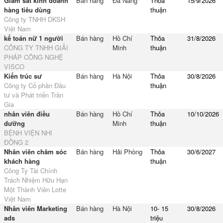
Giám sát kinh doanh
Bán hàng
Đà Nẵng
Thỏa
15/9/2026
hàng tiêu dùng
thuận
Công ty TNHH DKSH
Việt Nam
kế toán nữ 1 người
Bán hàng
Hồ Chí
Thỏa
31/8/2026
CÔNG TY TNHH GIẢI
Minh
thuận
PHÁP CÔNG NGHỆ
VISCO
Kiến trúc sư
Bán hàng
Hà Nội
Thỏa
30/8/2026
Công ty Cổ phần Đầu
thuận
tư và Phát triển Trần
Gia
nhân viên điều
Bán hàng
Hồ Chí
Thỏa
10/10/2026
dưỡng
Minh
thuận
BỆNH VIỆN NHI
ĐỒNG 2
Nhân viên chăm sóc
Bán hàng
Hải Phòng
Thỏa
30/6/2027
khách hàng
thuận
Công Ty Tài Chính
Trách Nhiệm Hữu Hạn
Một Thành Viên Lotte
Việt Nam
Nhân viên Marketing
Bán hàng
Hà Nội
10- 15
30/8/2026
ads
triệu