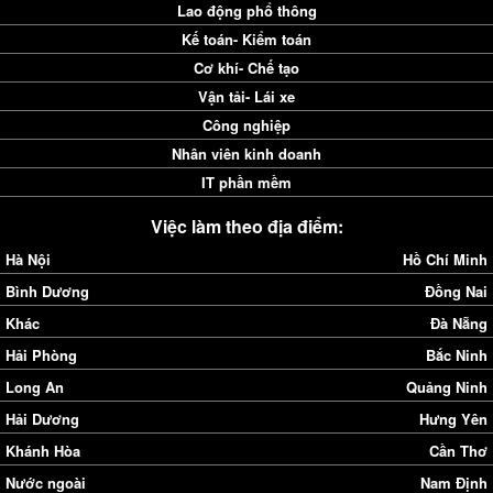
Lao động phổ thông
Kế toán- Kiểm toán
Cơ khí- Chế tạo
Vận tải- Lái xe
Công nghiệp
Nhân viên kinh doanh
IT phần mềm
Việc làm theo địa điểm:
Hà Nội
Hồ Chí Minh
Bình Dương
Đồng Nai
Khác
Đà Nẵng
Hải Phòng
Bắc Ninh
Long An
Quảng Ninh
Hải Dương
Hưng Yên
Khánh Hòa
Cần Thơ
Nước ngoài
Nam Định