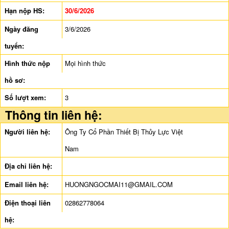
Hạn nộp HS:
30/6/2026
Ngày đăng
3/6/2026
tuyển:
Hình thức nộp
Mọi hình thức
hồ sơ:
Số lượt xem:
3
Thông tin liên hệ:
Người liên hệ:
Ông Ty Cổ Phần Thiết Bị Thủy Lực Việt
Nam
Địa chỉ liên hệ:
Email liên hệ:
HUONGNGOCMAI11@GMAIL.COM
Điện thoại liên
02862778064
hệ: