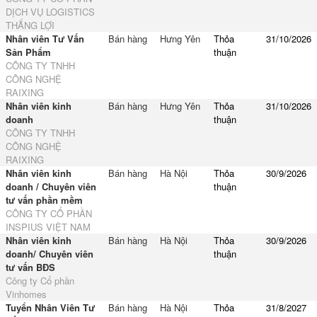
DỊCH VỤ LOGISTICS
THẮNG LỢI
Nhân viên Tư Vấn
Bán hàng
Hưng Yên
Thỏa
31/10/2026
Sản Phẩm
thuận
CÔNG TY TNHH
CÔNG NGHỆ
RAIXING
Nhân viên kinh
Bán hàng
Hưng Yên
Thỏa
31/10/2026
doanh
thuận
CÔNG TY TNHH
CÔNG NGHỆ
RAIXING
Nhân viên kinh
Bán hàng
Hà Nội
Thỏa
30/9/2026
doanh / Chuyên viên
thuận
tư vấn phần mềm
CÔNG TY CỔ PHẦN
INSPIUS VIỆT NAM
Nhân viên kinh
Bán hàng
Hà Nội
Thỏa
30/9/2026
doanh/ Chuyên viên
thuận
tư vấn BĐS
Công ty Cổ phần
Vinhomes
Tuyển Nhân Viên Tư
Bán hàng
Hà Nội
Thỏa
31/8/2027