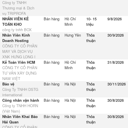
Công ty TNHH
Thương mại & Dịch
vụ TRIPROFA
NHÂN VIÊN KẾ
Bán hàng
Hồ Chí
10- 15
9/8/2026
TOÁN KHO
Minh
triệu
công ty tnhh BOX
Nhân Viên Kinh
Bán hàng
Hưng Yên
Thỏa
30/9/2026
Doanh Hosting
thuận
CÔNG TY CỔ PHẦN
MAY VÀ DỊCH VỤ
XNK HƯNG LONG I
Kế Toán Viên HCM
Bán hàng
Hồ Chí
Thỏa
31/8/2026
CÔNG TY CỔ PHẦN
Minh
thuận
TƯ VẤN XÂY DỰNG
NAM VIỆT
Bảo vệ
Bán hàng
Hà Nội
Thỏa
30/11/2026
Công Ty TNHH DSTG
thuận
international
Công nhân vận hành
Bán hàng
Hà Nội
Thỏa
30/8/2026
Công ty TNHH HORN
thuận
(Việt Nam)
Nhân Viên Khai Báo
Bán hàng
Hà Nội
Thỏa
30/8/2026
Hải Quan
thuận
CÔNG TY CỔ PHẦN