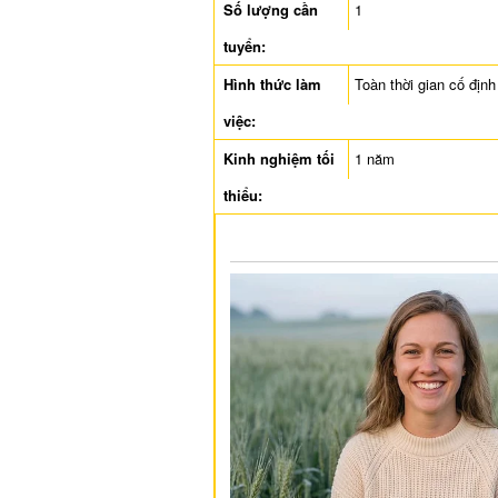
Số lượng cần
1
tuyển:
Hình thức làm
Toàn thời gian cố định
việc:
Kinh nghiệm tối
1 năm
thiểu: