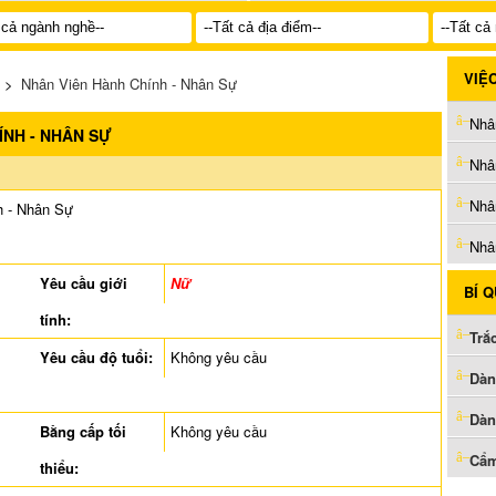
VIỆ
>
Nhân Viên Hành Chính - Nhân Sự
Nhâ
ÍNH - NHÂN SỰ
Nhâ
Nhâ
h - Nhân Sự
Nhâ
Yêu cầu giới
Nữ
BÍ 
tính:
Trắ
Yêu cầu độ tuổi:
Không yêu cầu
Dàn
Dàn
Bằng cấp tối
Không yêu cầu
Cẩm
thiểu: