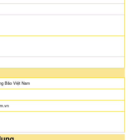
ng Bảo Việt Nam
om.vn
dụng