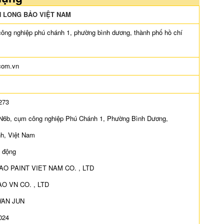
 LONG BẢO VIỆT NAM
công nghiệp phú chánh 1, phường bình dương, thành phố hồ chí
.com.vn
273
g N6b, cụm công nghiệp Phú Chánh 1, Phường Bình Dương,
h, Việt Nam
t động
BAO PAINT VIET NAM CO. , LTD
BAO VN CO. , LTD
 WAN JUN
024