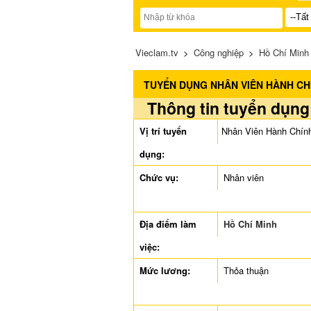
Vieclam.tv
>
Công nghiệp
>
Hồ Chí Minh
TUYỂN DỤNG NHÂN VIÊN HÀNH CH
Thông tin tuyển dụng
Vị trí tuyển
Nhân Viên Hành Chín
dụng:
Chức vụ:
Nhân viên
Địa điểm làm
Hồ Chí Minh
việc:
Mức lương:
Thỏa thuận