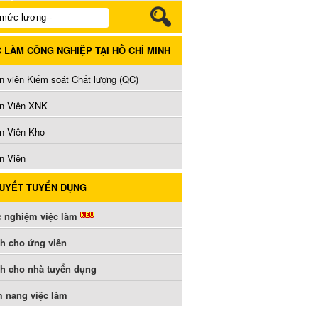
C LÀM CÔNG NGHIỆP TẠI HỒ CHÍ MINH
n viên Kiểm soát Chất lượng (QC)
n Viên XNK
n Viên Kho
n Viên
QUYẾT TUYỂN DỤNG
c nghiệm việc làm
h cho ứng viên
h cho nhà tuyển dụng
 nang việc làm