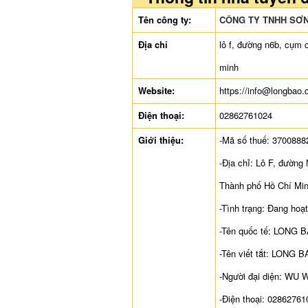
Tên công ty:
CÔNG TY TNHH SƠN
Địa chỉ
lô f, đường n6b, cụm 
minh
Website:
https://info@longbao
Điện thoại:
02862761024
Giới thiệu:
-Mã số thuế: 3700888
-Địa chỉ: Lô F, đườn
Thành phố Hồ Chí Min
-Tình trạng: Đang hoạ
-Tên quốc tế: LONG 
-Tên viết tắt: LONG 
-Người đại diện: WU
-Điện thoại: 02862761