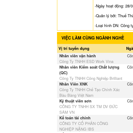
-Ngày hoạt động: 28/
-Quản lý bởi: Thuế T
-Loại hình DN: Công t
VIỆC LÀM CÙNG NGÀNH NGHỀ
Vị trí tuyển dụng
Ngà
Nhân viên vận hành
Côn
Công Ty TNHH ESD Work Vina
Nhân viên Kiểm soát Chất lượng
Côn
(QC)
Công Ty TNHH Công Nghiệp Brilliant
Nhân Viên XNK
Côn
Công Ty TNHH Chế Tạo Chính Xác
Bàu Bàng Việt Nam
Kỹ thuật viên sơn
Côn
CÔNG TY TNHH SX TM DV ĐỨC
SÂM VN
Kế toán tài chính
Côn
CÔNG TY CỔ PHẦN CÔNG
NGHIỆP NẶNG IBS