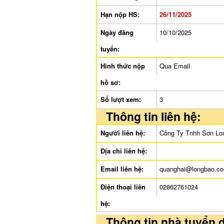
Hạn nộp HS:
26/11/2025
Ngày đăng
10/10/2025
tuyển:
Hình thức nộp
Qua Email
hồ sơ:
Số lượt xem:
3
Thông tin liên hệ:
Người liên hệ:
Công Ty Tnhh Sơn Lo
Địa chỉ liên hệ:
Email liên hệ:
quanghai@longbao.c
Điện thoại liên
02862761024
hệ:
Thông tin nhà tuyển 