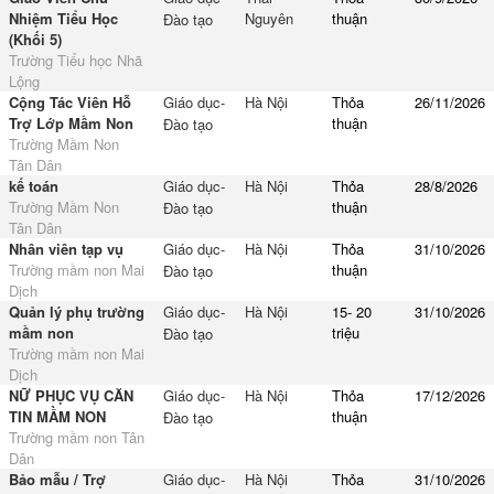
Nhiệm Tiểu Học
Nguyên
thuận
Đào tạo
(Khối 5)
Trường Tiểu học Nhã
Lộng
Cộng Tác Viên Hỗ
Giáo dục-
Hà Nội
Thỏa
26/11/2026
Trợ Lớp Mầm Non
thuận
Đào tạo
Trường Mầm Non
Tân Dân
kế toán
Giáo dục-
Hà Nội
Thỏa
28/8/2026
Trường Mầm Non
thuận
Đào tạo
Tân Dân
Nhân viên tạp vụ
Giáo dục-
Hà Nội
Thỏa
31/10/2026
Trường mầm non Mai
thuận
Đào tạo
Dịch
Quản lý phụ trường
Giáo dục-
Hà Nội
15- 20
31/10/2026
mầm non
triệu
Đào tạo
Trường mầm non Mai
Dịch
NỮ PHỤC VỤ CĂN
Giáo dục-
Hà Nội
Thỏa
17/12/2026
TIN MẦM NON
thuận
Đào tạo
Trường mầm non Tân
Dân
Bảo mẫu / Trợ
Giáo dục-
Hà Nội
Thỏa
31/10/2026