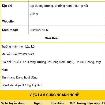
Địa chỉ
tdp đường trưỡng, phường nam triệu, tp hải
phòng
Website:
Điện thoại:
02256277826
Giới thiệu:
Trường mầm non Lập Lễ
Mã số thuế 0202225493
Địa chỉ Thuế TDP Đường Trưỡng, Phường Nam Triệu, TP Hải Phòng, Việt
Nam
Tình trạng Đang hoạt động
Người đại diện Dương Thị Bình
VIỆC LÀM CÙNG NGÀNH NGHỀ
Vị trí tuyển dụng
Ngành
Địa điểm
Mức lương
Hạn nộp HS