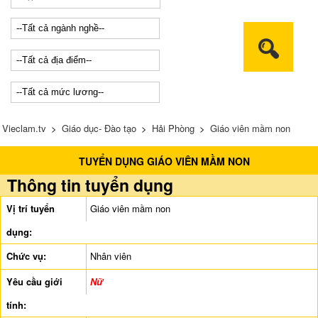
Vieclam.tv
>
Giáo dục- Đào tạo
>
Hải Phòng
>
Giáo viên mầm non
TUYỂN DỤNG GIÁO VIÊN MẦM NON
Thông tin tuyển dụng
Vị trí tuyển
Giáo viên mầm non
dụng:
Chức vụ:
Nhân viên
Yêu cầu giới
Nữ
tính: