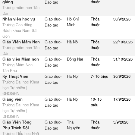
giảng
thuận
Đào tạo
Trường mầm non Tân
Dân
Nhân viên học vụ
Giáo dục-
Hồ Chí
Thỏa
30/9/2026
Trường Cao đẳng
Minh
thuận
Đào tạo
Bách khoa Nam Sài
Gòn
Giáo Viên Mầm Non
Giáo dục-
Hà Nội
Thỏa
22/10/2026
Trường mầm non Tân
thuận
Đào tạo
Dân
Giáo viên Mầm non
Giáo dục-
Đồng Nai
Thỏa
31/10/2026
Trường Mầm Non
thuận
Đào tạo
Tân Phú
Kỹ Thuật Viên
Giáo dục-
Hà Nội
7- 10 triệu
30/9/2026
Trường Đại học Khoa
Đào tạo
học Tự nhiên |
ĐHQGHN
Giảng viên
Giáo dục-
Hà Nội
10- 15
17/9/2026
Trường Đại học Khoa
triệu
Đào tạo
học Tự nhiên |
ĐHQGHN
Giáo Viên Tổng
Giáo dục-
Thái
Thỏa
3/9/2026
Phụ Trách Đội
Nguyên
thuận
Đào tạo
Trường Tiểu học Nhã