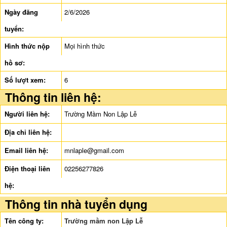
Ngày đăng
2/6/2026
tuyển:
Hình thức nộp
Mọi hình thức
hồ sơ:
Số lượt xem:
6
Thông tin liên hệ:
Người liên hệ:
Trường Mầm Non Lập Lễ
Địa chỉ liên hệ:
Email liên hệ:
mnlaple@gmail.com
Điện thoại liên
02256277826
hệ:
Thông tin nhà tuyển dụng
Tên công ty:
Trường mầm non Lập Lễ