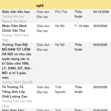
nghề
Giáo viên tiểu học
Giáo dục-
Phú Thọ
Thỏa
30/12/2026
Trường tiểu học
thuận
Đào tạo
Nguyễn Bá Ngọc
Nhân Viên Hành
Giáo dục-
Hà Nội
7- 10 triệu
30/9/2026
Chính Văn Thư
Đào tạo
Trường THCS Ninh
Hiệp
Trường Thpt ĐẠI
Giáo dục-
Hà Nội
Thỏa
30/8/2026
MỖ-NAM TỪ LIÊM-
thuận
Đào tạo
HÀ NỘI có nhu cầu
tuyển dụng các vị
trí Giáo viên VĂN,
LÝ, SINH, SỬ, ĐỊA -
Mỗi vị trí 2 giáo
viên.
Trường THPT Đại Mỗ
Tổ Trưởng Tổ
Giáo dục-
Thái
Thỏa
30/9/2026
Tiếng Anh Lớp
Nguyên
thuận
Đào tạo
Chất Lượng Cao
Trường Tiểu học Nhã
Lộng
Giáo Viên Chủ
Giáo dục-
Thái
Thỏa
30/9/2026