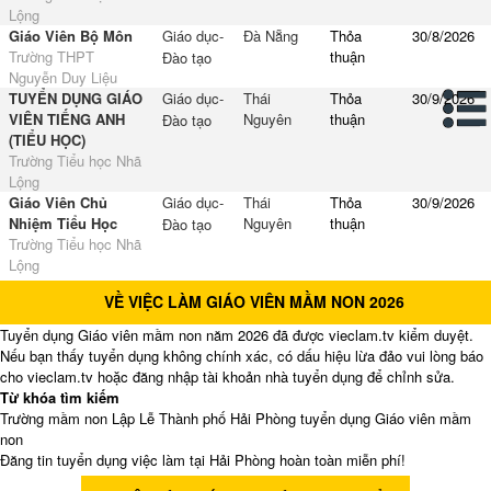
Lộng
Giáo Viên Bộ Môn
Giáo dục-
Đà Nẵng
Thỏa
30/8/2026
Trường THPT
thuận
Đào tạo
Nguyễn Duy Liệu
TUYỂN DỤNG GIÁO
Giáo dục-
Thái
Thỏa
30/9/2026
VIÊN TIẾNG ANH
Nguyên
thuận
Đào tạo
(TIỂU HỌC)
Trường Tiểu học Nhã
Lộng
Giáo Viên Chủ
Giáo dục-
Thái
Thỏa
30/9/2026
Nhiệm Tiểu Học
Nguyên
thuận
Đào tạo
Trường Tiểu học Nhã
Lộng
VỀ VIỆC LÀM GIÁO VIÊN MẦM NON 2026
Tuyển dụng Giáo viên mầm non năm 2026 đã được vieclam.tv kiểm duyệt.
Nếu bạn thấy tuyển dụng không chính xác, có dấu hiệu lừa đảo vui lòng báo
cho vieclam.tv hoặc đăng nhập tài khoản nhà tuyển dụng để chỉnh sửa.
Từ khóa tìm kiếm
Trường mầm non Lập Lễ Thành phố Hải Phòng tuyển dụng Giáo viên mầm
non
Đăng tin tuyển dụng việc làm tại Hải Phòng hoàn toàn miễn phí!