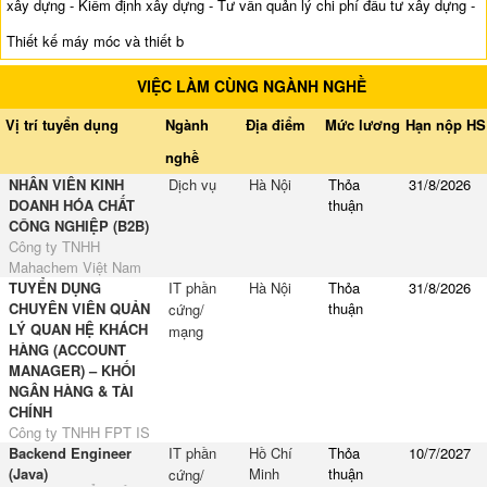
xây dựng - Kiểm định xây dựng - Tư vấn quản lý chi phí đầu tư xây dựng -
Thiết kế máy móc và thiết b
VIỆC LÀM CÙNG NGÀNH NGHỀ
Vị trí tuyển dụng
Ngành
Địa điểm
Mức lương
Hạn nộp HS
nghề
NHÂN VIÊN KINH
Dịch vụ
Hà Nội
Thỏa
31/8/2026
DOANH HÓA CHẤT
thuận
CÔNG NGHIỆP (B2B)
Công ty TNHH
Mahachem Việt Nam
TUYỂN DỤNG
IT phần
Hà Nội
Thỏa
31/8/2026
CHUYÊN VIÊN QUẢN
thuận
cứng/
LÝ QUAN HỆ KHÁCH
mạng
HÀNG (ACCOUNT
MANAGER) – KHỐI
NGÂN HÀNG & TÀI
CHÍNH
Công ty TNHH FPT IS
Backend Engineer
IT phần
Hồ Chí
Thỏa
10/7/2027
(Java)
Minh
thuận
cứng/