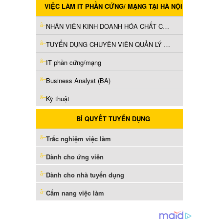
VIỆC LÀM IT PHẦN CỨNG/ MẠNG TẠI HÀ NỘI
NHÂN VIÊN KINH DOANH HÓA CHẤT CÔNG NGHIỆP (B2B)
TUYỂN DỤNG CHUYÊN VIÊN QUẢN LÝ QUAN HỆ KHÁCH HÀNG (ACCOUNT MANAGER) – KHỐI NGÂN HÀNG & TÀI CHÍNH
IT phần cứng/mạng
Business Analyst (BA)
Kỹ thuật
BÍ QUYẾT TUYỂN DỤNG
Trắc nghiệm việc làm
Dành cho ứng viên
Dành cho nhà tuyển dụng
Cẩm nang việc làm