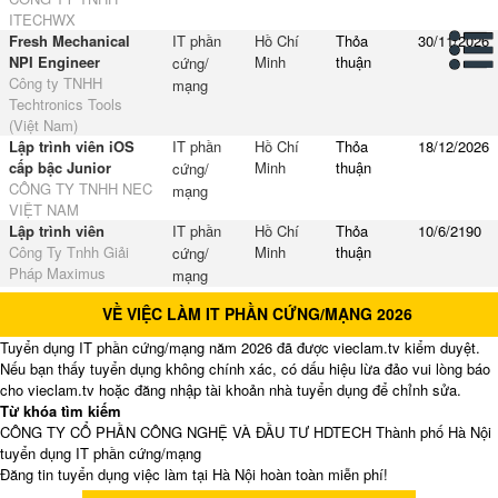
ITECHWX
Fresh Mechanical
IT phần
Hồ Chí
Thỏa
30/11/2026
NPI Engineer
Minh
thuận
cứng/
Công ty TNHH
mạng
Techtronics Tools
(Việt Nam)
Lập trình viên iOS
IT phần
Hồ Chí
Thỏa
18/12/2026
cấp bậc Junior
Minh
thuận
cứng/
CÔNG TY TNHH NEC
mạng
VIỆT NAM
Lập trình viên
IT phần
Hồ Chí
Thỏa
10/6/2190
Công Ty Tnhh Giải
Minh
thuận
cứng/
Pháp Maximus
mạng
VỀ VIỆC LÀM IT PHẦN CỨNG/MẠNG 2026
Tuyển dụng IT phần cứng/mạng năm 2026 đã được vieclam.tv kiểm duyệt.
Nếu bạn thấy tuyển dụng không chính xác, có dấu hiệu lừa đảo vui lòng báo
cho vieclam.tv hoặc đăng nhập tài khoản nhà tuyển dụng để chỉnh sửa.
Từ khóa tìm kiếm
CÔNG TY CỔ PHẦN CÔNG NGHỆ VÀ ĐẦU TƯ HDTECH Thành phố Hà Nội
tuyển dụng IT phần cứng/mạng
Đăng tin tuyển dụng việc làm tại Hà Nội hoàn toàn miễn phí!