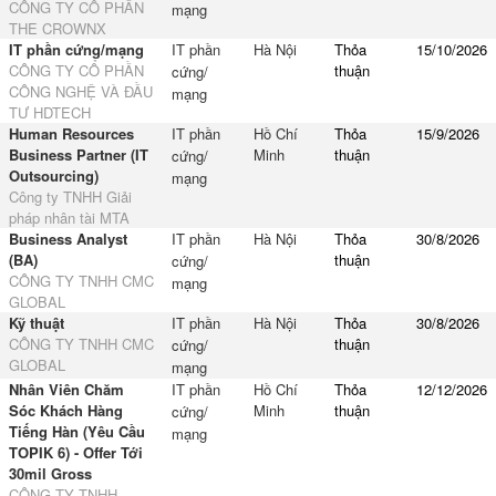
CÔNG TY CỔ PHẦN
mạng
THE CROWNX
IT phần cứng/mạng
IT phần
Hà Nội
Thỏa
15/10/2026
CÔNG TY CỔ PHẦN
thuận
cứng/
CÔNG NGHỆ VÀ ĐẦU
mạng
TƯ HDTECH
Human Resources
IT phần
Hồ Chí
Thỏa
15/9/2026
Business Partner (IT
Minh
thuận
cứng/
Outsourcing)
mạng
Công ty TNHH Giải
pháp nhân tài MTA
Business Analyst
IT phần
Hà Nội
Thỏa
30/8/2026
(BA)
thuận
cứng/
CÔNG TY TNHH CMC
mạng
GLOBAL
Kỹ thuật
IT phần
Hà Nội
Thỏa
30/8/2026
CÔNG TY TNHH CMC
thuận
cứng/
GLOBAL
mạng
Nhân Viên Chăm
IT phần
Hồ Chí
Thỏa
12/12/2026
Sóc Khách Hàng
Minh
thuận
cứng/
Tiếng Hàn (Yêu Cầu
mạng
TOPIK 6) - Offer Tới
30mil Gross
CÔNG TY TNHH