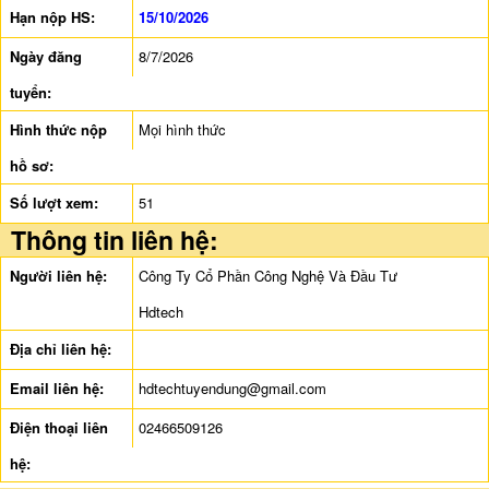
Hạn nộp HS:
15/10/2026
Ngày đăng
8/7/2026
tuyển:
Hình thức nộp
Mọi hình thức
hồ sơ:
Số lượt xem:
51
Thông tin liên hệ:
Người liên hệ:
Công Ty Cổ Phần Công Nghệ Và Đầu Tư
Hdtech
Địa chỉ liên hệ:
Email liên hệ:
hdtechtuyendung@gmail.com
Điện thoại liên
02466509126
hệ: