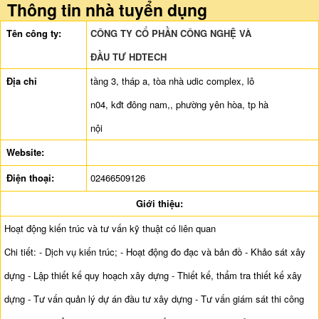
Thông tin nhà tuyển dụng
Tên công ty:
CÔNG TY CỔ PHẦN CÔNG NGHỆ VÀ
ĐẦU TƯ HDTECH
Địa chỉ
tầng 3, tháp a, tòa nhà udic complex, lô
n04, kđt đông nam,, phường yên hòa, tp hà
nội
Website:
Điện thoại:
02466509126
Giới thiệu:
Hoạt động kiến trúc và tư vấn kỹ thuật có liên quan
Chi tiết: - Dịch vụ kiến trúc; - Hoạt động đo đạc và bản đồ - Khảo sát xây
dựng - Lập thiết kế quy hoạch xây dựng - Thiết kế, thẩm tra thiết kế xây
dựng - Tư vấn quản lý dự án đầu tư xây dựng - Tư vấn giám sát thi công