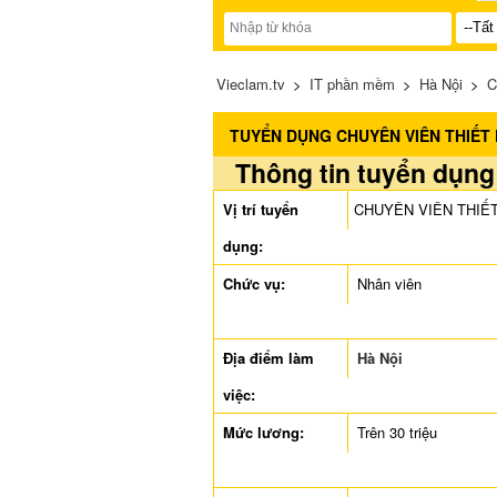
Vieclam.tv
>
IT phần mềm
>
Hà Nội
>
C
TUYỂN DỤNG CHUYÊN VIÊN THIẾT
Thông tin tuyển dụng
Vị trí tuyển
CHUYÊN VIÊN THIẾ
dụng:
Chức vụ:
Nhân viên
Địa điểm làm
Hà Nội
việc:
Mức lương:
Trên 30 triệu