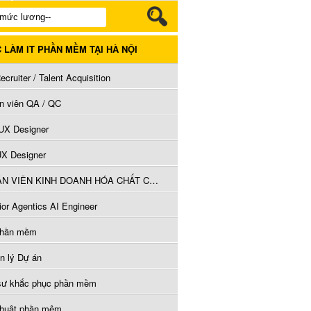
C LÀM IT PHẦN MỀM TẠI HÀ NỘI
ecruiter / Talent Acquisition
n viên QA / QC
/UX Designer
UX Designer
NHÂN VIÊN KINH DOANH HÓA CHẤT CÔNG NGHIỆP (B2B)
ior Agentics AI Engineer
phần mềm
n lý Dự án
sư khắc phục phần mềm
thuật phần mêm