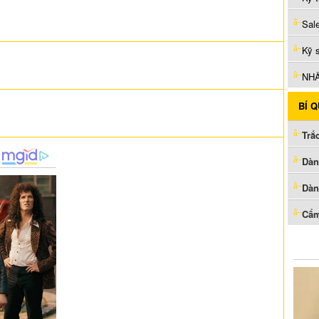
Sal
Kỹ 
NHÂ
BÍ 
Trắ
Dàn
Dàn
Cẩm