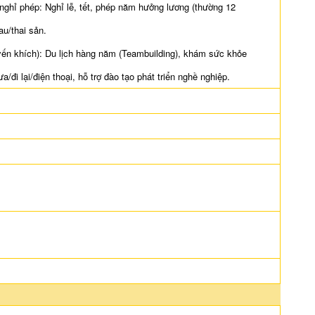
 nghỉ phép: Nghỉ lễ, tết, phép năm hưởng lương (thường 12
u/thai sản.
yến khích): Du lịch hàng năm (Teambuilding), khám sức khỏe
a/đi lại/điện thoại, hỗ trợ đào tạo phát triển nghề nghiệp.