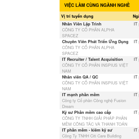
VIỆC LÀM CÙNG NGÀNH NGHỀ
Vị trí tuyển dụng
Ng
Nhân Viên Lập Trình
IT
CÔNG TY CỔ PHẦN ALPHA
SPACEZ
Chuyên Viên Phát Triển Ứng Dụng
IT
CÔNG TY CỔ PHẦN ALPHA
SPACEZ
IT Recruiter / Talent Acquisition
IT
CÔNG TY CỔ PHẦN INSPIUS VIỆT
NAM
Nhân viên QA / QC
IT
CÔNG TY CỔ PHẦN INSPIUS VIỆT
NAM
IT mạnh phần mềm
IT
Công ty Cổ phần Công nghệ Fusion
Dream
Kỹ sư Phần mềm cao cấp
IT
CÔNG TY TNHH GIẢI PHÁP PHẦN
MỀM CÔNG TÁC VÀ THANH TOÁN
IT phần mềm - kiêm kỹ sư
IT
Công Ty TNHH Citi Care Building