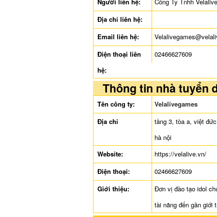
Người liên hệ:
Công Ty Tnhh Velaliv
Địa chỉ liên hệ:
Email liên hệ:
Velalivegames@velali
Điện thoại liên
02466627609
hệ:
Thông tin nhà tuyển 
Tên công ty:
Velalivegames
Địa chỉ
tầng 3, tòa a, việt đ
hà nội
Website:
https://velalive.vn/
Điện thoại:
02466627609
Giới thiệu:
Đơn vị đào tạo idol c
tài năng đến gần giới 