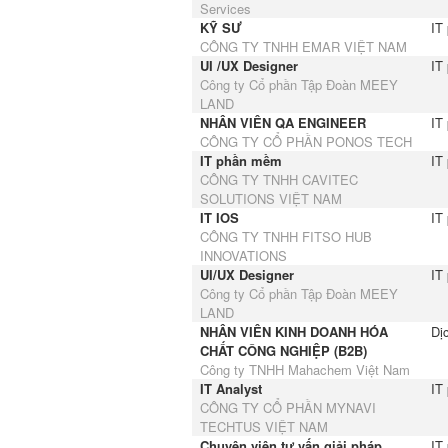
Services
KỸ SƯ
IT
CÔNG TY TNHH EMAR VIỆT NAM
UI /UX Designer
IT
Công ty Cổ phần Tập Đoàn MEEY
LAND
NHÂN VIÊN QA ENGINEER
IT
CÔNG TY CỔ PHẦN PONOS TECH
IT phần mềm
IT
CÔNG TY TNHH CAVITEC
SOLUTIONS VIỆT NAM
IT IOS
IT
CÔNG TY TNHH FITSO HUB
INNOVATIONS
UI/UX Designer
IT
Công ty Cổ phần Tập Đoàn MEEY
LAND
NHÂN VIÊN KINH DOANH HÓA
Dị
CHẤT CÔNG NGHIỆP (B2B)
Công ty TNHH Mahachem Việt Nam
IT Analyst
IT
CÔNG TY CỔ PHẦN MYNAVI
TECHTUS VIỆT NAM
Chuyên viên tư vấn giải pháp
IT