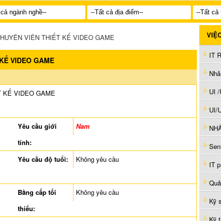
VIỆ
HUYÊN VIÊN THIẾT KẾ VIDEO GAME
IT R
 KẾ VIDEO GAME
Nhâ
UI 
T KẾ VIDEO GAME
UI/
Yêu cầu giới
Nam
tính:
Sen
Yêu cầu độ tuổi:
Không yêu cầu
IT 
Quả
Bằng cấp tối
Không yêu cầu
Kỹ 
thiểu:
Kỹ 