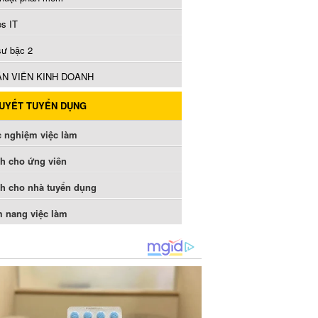
es IT
sư bậc 2
N VIÊN KINH DOANH
QUYẾT TUYỂN DỤNG
c nghiệm việc làm
h cho ứng viên
h cho nhà tuyển dụng
 nang việc làm