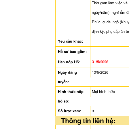
Thời gian làm việc và
ngày/năm), nghỉ ốm đa
Phúc lợi đãi ngộ (Khu
định kỳ, phụ cấp ăn trư
Yêu cầu khác:
Hồ sơ bao gồm:
Hạn nộp HS:
31/5/2026
Ngày đăng
13/5/2026
tuyển:
Hình thức nộp
Mọi hình thức
hồ sơ:
Số lượt xem:
3
Thông tin liên hệ: