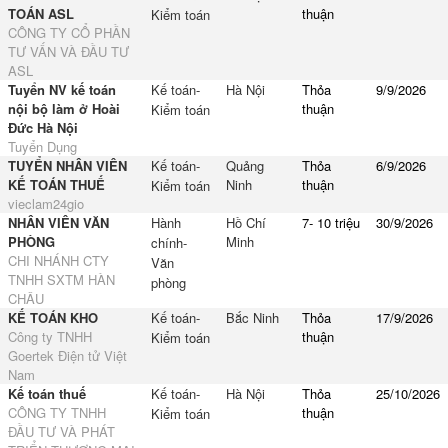
TOÁN ASL
thuận
Kiểm toán
CÔNG TY CỔ PHẦN
TƯ VẤN VÀ ĐẦU TƯ
ASL
Tuyển NV kế toán
Kế toán-
Hà Nội
Thỏa
9/9/2026
nội bộ làm ở Hoài
thuận
Kiểm toán
Đức Hà Nội
Tuyển Dụng
TUYỂN NHÂN VIÊN
Kế toán-
Quảng
Thỏa
6/9/2026
KẾ TOÁN THUẾ
Ninh
thuận
Kiểm toán
vieclam24gio
NHÂN VIÊN VĂN
Hành
Hồ Chí
7- 10 triệu
30/9/2026
PHÒNG
Minh
chính-
CHI NHÁNH CTY
Văn
TNHH SXTM HÀN
phòng
CHÂU
KẾ TOÁN KHO
Kế toán-
Bắc Ninh
Thỏa
17/9/2026
Công ty TNHH
thuận
Kiểm toán
Goertek Điện tử Việt
Nam
Kế toán thuế
Kế toán-
Hà Nội
Thỏa
25/10/2026
CÔNG TY TNHH
thuận
Kiểm toán
ĐẦU TƯ VÀ PHÁT