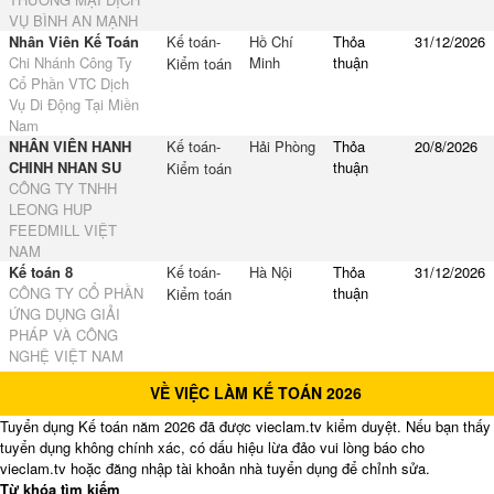
VỤ BÌNH AN MẠNH
Nhân Viên Kế Toán
Kế toán-
Hồ Chí
Thỏa
31/12/2026
Chi Nhánh Công Ty
Minh
thuận
Kiểm toán
Cổ Phần VTC Dịch
Vụ Di Động Tại Miền
Nam
NHÂN VIÊN HANH
Kế toán-
Hải Phòng
Thỏa
20/8/2026
CHINH NHAN SU
thuận
Kiểm toán
CÔNG TY TNHH
LEONG HUP
FEEDMILL VIỆT
NAM
Kế toán 8
Kế toán-
Hà Nội
Thỏa
31/12/2026
CÔNG TY CỔ PHẦN
thuận
Kiểm toán
ỨNG DỤNG GIẢI
PHÁP VÀ CÔNG
NGHỆ VIỆT NAM
VỀ VIỆC LÀM KẾ TOÁN 2026
Tuyển dụng Kế toán năm 2026 đã được vieclam.tv kiểm duyệt. Nếu bạn thấy
tuyển dụng không chính xác, có dấu hiệu lừa đảo vui lòng báo cho
vieclam.tv hoặc đăng nhập tài khoản nhà tuyển dụng để chỉnh sửa.
Từ khóa tìm kiếm