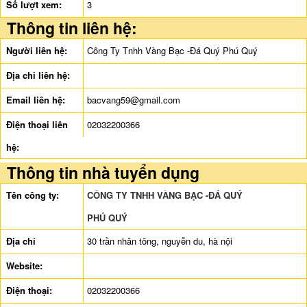
Số lượt xem:
3
Thông tin liên hệ:
Người liên hệ:
Công Ty Tnhh Vàng Bạc -Đá Quý Phú Quý
Địa chỉ liên hệ:
Email liên hệ:
bacvang59@gmail.com
Điện thoại liên
02032200366
hệ:
Thông tin nhà tuyển dụng
Tên công ty:
CÔNG TY TNHH VÀNG BẠC -ĐÁ QUÝ
PHÚ QUÝ
Địa chỉ
30 trần nhân tông, nguyễn du, hà nội
Website:
Điện thoại:
02032200366