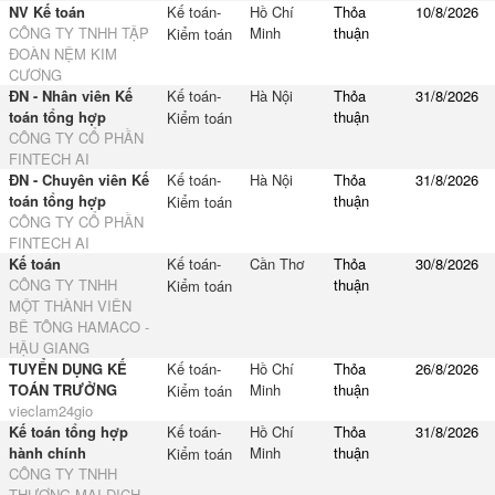
NV Kế toán
Kế toán-
Hồ Chí
Thỏa
10/8/2026
CÔNG TY TNHH TẬP
Minh
thuận
Kiểm toán
ĐOÀN NỆM KIM
CƯƠNG
ĐN - Nhân viên Kế
Kế toán-
Hà Nội
Thỏa
31/8/2026
toán tổng hợp
thuận
Kiểm toán
CÔNG TY CỔ PHẦN
FINTECH AI
ĐN - Chuyên viên Kế
Kế toán-
Hà Nội
Thỏa
31/8/2026
toán tổng hợp
thuận
Kiểm toán
CÔNG TY CỔ PHẦN
FINTECH AI
Kế toán
Kế toán-
Cần Thơ
Thỏa
30/8/2026
CÔNG TY TNHH
thuận
Kiểm toán
MỘT THÀNH VIÊN
BÊ TÔNG HAMACO -
HẬU GIANG
TUYỂN DỤNG KẾ
Kế toán-
Hồ Chí
Thỏa
26/8/2026
TOÁN TRƯỞNG
Minh
thuận
Kiểm toán
vieclam24gio
Kế toán tổng hợp
Kế toán-
Hồ Chí
Thỏa
31/8/2026
hành chính
Minh
thuận
Kiểm toán
CÔNG TY TNHH
THƯƠNG MẠI DỊCH