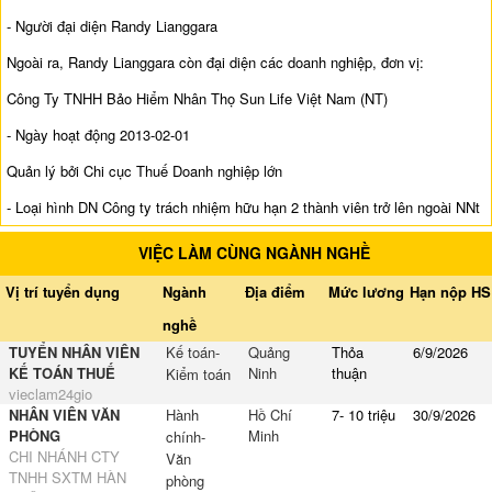
- Người đại diện Randy Lianggara
Ngoài ra, Randy Lianggara còn đại diện các doanh nghiệp, đơn vị:
Công Ty TNHH Bảo Hiểm Nhân Thọ Sun Life Việt Nam (NT)
- Ngày hoạt động 2013-02-01
Quản lý bởi Chi cục Thuế Doanh nghiệp lớn
- Loại hình DN Công ty trách nhiệm hữu hạn 2 thành viên trở lên ngoài NNt
VIỆC LÀM CÙNG NGÀNH NGHỀ
Vị trí tuyển dụng
Ngành
Địa điểm
Mức lương
Hạn nộp HS
nghề
TUYỂN NHÂN VIÊN
Kế toán-
Quảng
Thỏa
6/9/2026
KẾ TOÁN THUẾ
Ninh
thuận
Kiểm toán
vieclam24gio
NHÂN VIÊN VĂN
Hành
Hồ Chí
7- 10 triệu
30/9/2026
PHÒNG
Minh
chính-
CHI NHÁNH CTY
Văn
TNHH SXTM HÀN
phòng