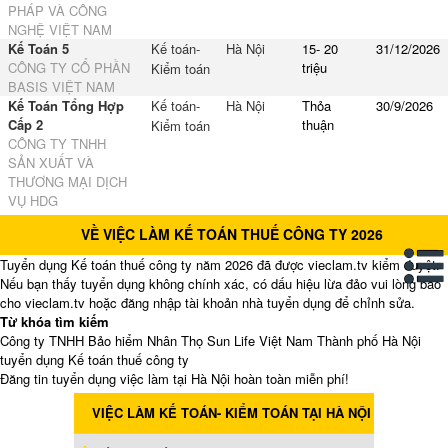
PHÁP VÀ CÔNG
NGHỆ VIỆT NAM
Kế Toán 5
Kế toán-
Hà Nội
15- 20
31/12/2026
CÔNG TY CỔ PHẦN
triệu
Kiểm toán
BASIS VIỆT NAM
Kế Toán Tổng Hợp
Kế toán-
Hà Nội
Thỏa
30/9/2026
Cấp 2
thuận
Kiểm toán
CÔNG TY TNHH
SẢN XUẤT VÀ
THƯƠNG MẠI DỊCH
VỤ HDG
VỀ VIỆC LÀM KẾ TOÁN THUẾ CÔNG TY 2026
Tuyển dụng Kế toán thuế công ty năm 2026 đã được vieclam.tv kiểm duyệt.
Nếu bạn thấy tuyển dụng không chính xác, có dấu hiệu lừa đảo vui lòng báo
cho vieclam.tv hoặc đăng nhập tài khoản nhà tuyển dụng để chỉnh sửa.
Từ khóa tìm kiếm
Công ty TNHH Bảo hiểm Nhân Thọ Sun Life Việt Nam Thành phố Hà Nội
tuyển dụng Kế toán thuế công ty
Đăng tin tuyển dụng việc làm tại Hà Nội hoàn toàn miễn phí!
VIỆC LÀM KẾ TOÁN- KIỂM TOÁN TẠI HÀ NỘI