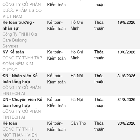
CÔNG TY CỔ PHẦN
thuận
Kiểm toán
DƯỢC PHẨM ESICO
VIỆT NAM
Kế toán trưởng -
Kế toán-
Hồ Chí
Thỏa
19/8/2026
nhân sự
Minh
thuận
Kiểm toán
Công Ty TNHH Citi
Care Building
Services
NV Kế toán
Kế toán-
Hồ Chí
Thỏa
10/8/2026
CÔNG TY TNHH TẬP
Minh
thuận
Kiểm toán
ĐOÀN NỆM KIM
CƯƠNG
ĐN - Nhân viên Kế
Kế toán-
Hà Nội
Thỏa
31/8/2026
toán tổng hợp
thuận
Kiểm toán
CÔNG TY CỔ PHẦN
FINTECH AI
ĐN - Chuyên viên Kế
Kế toán-
Hà Nội
Thỏa
31/8/2026
toán tổng hợp
thuận
Kiểm toán
CÔNG TY CỔ PHẦN
FINTECH AI
Kế toán
Kế toán-
Cần Thơ
Thỏa
30/8/2026
CÔNG TY TNHH
thuận
Kiểm toán
MỘT THÀNH VIÊN