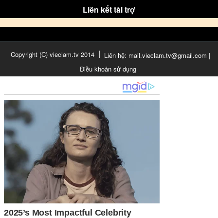
Liên kết tài trợ
Copyright (C) vieclam.tv 2014
Liên hệ: mail.vieclam.tv@gmail.com |
Điều khoản sử dụng