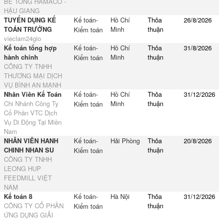
BÊ TÔNG HAMACO -
HẬU GIANG
TUYỂN DỤNG KẾ
Kế toán-
Hồ Chí
Thỏa
26/8/2026
TOÁN TRƯỞNG
Minh
thuận
Kiểm toán
vieclam24gio
Kế toán tổng hợp
Kế toán-
Hồ Chí
Thỏa
31/8/2026
hành chính
Minh
thuận
Kiểm toán
CÔNG TY TNHH
THƯƠNG MẠI DỊCH
VỤ BÌNH AN MẠNH
Nhân Viên Kế Toán
Kế toán-
Hồ Chí
Thỏa
31/12/2026
Chi Nhánh Công Ty
Minh
thuận
Kiểm toán
Cổ Phần VTC Dịch
Vụ Di Động Tại Miền
Nam
NHÂN VIÊN HANH
Kế toán-
Hải Phòng
Thỏa
20/8/2026
CHINH NHAN SU
thuận
Kiểm toán
CÔNG TY TNHH
LEONG HUP
FEEDMILL VIỆT
NAM
Kế toán 8
Kế toán-
Hà Nội
Thỏa
31/12/2026
CÔNG TY CỔ PHẦN
thuận
Kiểm toán
ỨNG DỤNG GIẢI