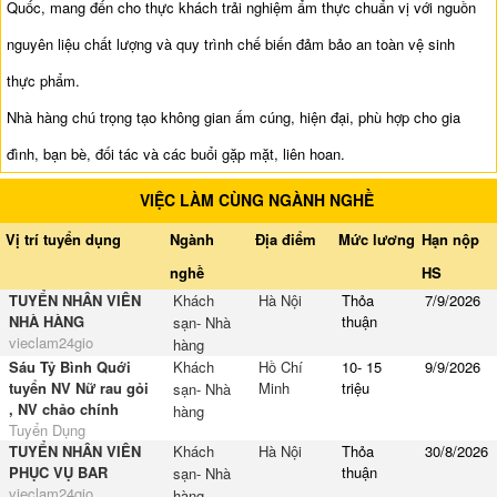
Quốc, mang đến cho thực khách trải nghiệm ẩm thực chuẩn vị với nguồn
nguyên liệu chất lượng và quy trình chế biến đảm bảo an toàn vệ sinh
thực phẩm.
Nhà hàng chú trọng tạo không gian ấm cúng, hiện đại, phù hợp cho gia
đình, bạn bè, đối tác và các buổi gặp mặt, liên hoan.
VIỆC LÀM CÙNG NGÀNH NGHỀ
Vị trí tuyển dụng
Ngành
Địa điểm
Mức lương
Hạn nộp
nghề
HS
TUYỂN NHÂN VIÊN
Khách
Hà Nội
Thỏa
7/9/2026
NHÀ HÀNG
thuận
sạn- Nhà
vieclam24gio
hàng
Sáu Tỷ Bình Quới
Khách
Hồ Chí
10- 15
9/9/2026
tuyển NV Nữ rau gỏi
Minh
triệu
sạn- Nhà
, NV chảo chính
hàng
Tuyển Dụng
TUYỂN NHÂN VIÊN
Khách
Hà Nội
Thỏa
30/8/2026
PHỤC VỤ BAR
thuận
sạn- Nhà
vieclam24gio
hàng