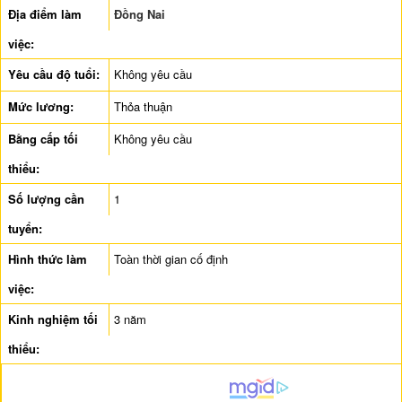
Địa điểm làm
Đồng Nai
việc:
Yêu cầu độ tuổi:
Không yêu cầu
Mức lương:
Thỏa thuận
Bằng cấp tối
Không yêu cầu
thiểu:
Số lượng cần
1
tuyển:
Hình thức làm
Toàn thời gian cố định
việc:
Kinh nghiệm tối
3 năm
thiểu: