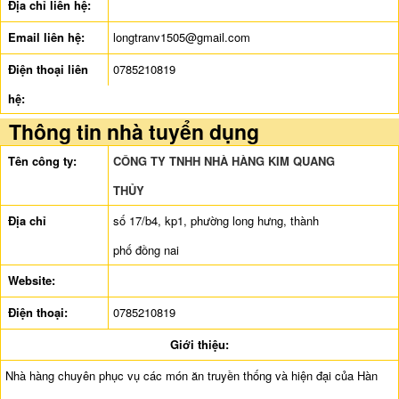
Địa chỉ liên hệ:
Email liên hệ:
longtranv1505@gmail.com
Điện thoại liên
0785210819
hệ:
Thông tin nhà tuyển dụng
Tên công ty:
CÔNG TY TNHH NHÀ HÀNG KIM QUANG
THỦY
Địa chỉ
số 17/b4, kp1, phường long hưng, thành
phố đồng nai
Website:
Điện thoại:
0785210819
Giới thiệu:
Nhà hàng chuyên phục vụ các món ăn truyền thống và hiện đại của Hàn