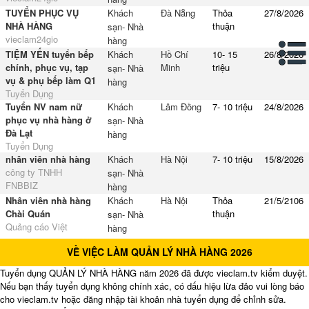
TUYỂN PHỤC VỤ
Khách
Đà Nẵng
Thỏa
27/8/2026
NHÀ HÀNG
thuận
sạn- Nhà
vieclam24gio
hàng
TIỆM YẾN tuyển bếp
Khách
Hồ Chí
10- 15
26/8/2026
chính, phục vụ, tạp
Minh
triệu
sạn- Nhà
vụ & phụ bếp làm Q1
hàng
Tuyển Dụng
Tuyển NV nam nữ
Khách
Lâm Đồng
7- 10 triệu
24/8/2026
phục vụ nhà hàng ở
sạn- Nhà
Đà Lạt
hàng
Tuyển Dụng
nhân viên nhà hàng
Khách
Hà Nội
7- 10 triệu
15/8/2026
công ty TNHH
sạn- Nhà
FNBBIZ
hàng
Nhân viên nhà hàng
Khách
Hà Nội
Thỏa
21/5/2106
Chài Quán
thuận
sạn- Nhà
Quảng cáo Việt
hàng
VỀ VIỆC LÀM QUẢN LÝ NHÀ HÀNG 2026
Tuyển dụng QUẢN LÝ NHÀ HÀNG năm 2026 đã được vieclam.tv kiểm duyệt.
Nếu bạn thấy tuyển dụng không chính xác, có dấu hiệu lừa đảo vui lòng báo
cho vieclam.tv hoặc đăng nhập tài khoản nhà tuyển dụng để chỉnh sửa.