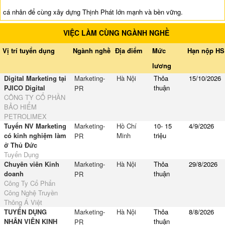
cá nhân để cùng xây dựng Thịnh Phát lớn mạnh và bền vững.
VIỆC LÀM CÙNG NGÀNH NGHỀ
Vị trí tuyển dụng
Ngành nghề
Địa điểm
Mức
Hạn nộp HS
lương
Digital Marketing tại
Marketing-
Hà Nội
Thỏa
15/10/2026
PJICO Digital
thuận
PR
CÔNG TY CỔ PHẦN
BẢO HIỂM
PETROLIMEX
Tuyển NV Marketing
Marketing-
Hồ Chí
10- 15
4/9/2026
có kinh nghiệm làm
Minh
triệu
PR
ở Thủ Đức
Tuyển Dụng
Chuyên viên Kinh
Marketing-
Hà Nội
Thỏa
29/8/2026
doanh
thuận
PR
Công Ty Cổ Phẩn
Công Nghệ Truyền
Thông Á Việt
TUYỂN DỤNG
Marketing-
Hà Nội
Thỏa
8/8/2026
NHÂN VIÊN KINH
thuận
PR