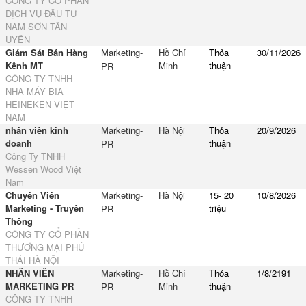
CÔNG TY CỔ PHẦN
DỊCH VỤ ĐẦU TƯ
NAM SƠN TÂN
UYÊN
Giám Sát Bán Hàng
Marketing-
Hồ Chí
Thỏa
30/11/2026
Kênh MT
Minh
thuận
PR
CÔNG TY TNHH
NHÀ MÁY BIA
HEINEKEN VIỆT
NAM
nhân viên kinh
Marketing-
Hà Nội
Thỏa
20/9/2026
doanh
thuận
PR
Công Ty TNHH
Wessen Wood Việt
Nam
Chuyên Viên
Marketing-
Hà Nội
15- 20
10/8/2026
Marketing - Truyền
triệu
PR
Thông
CÔNG TY CỔ PHẦN
THƯƠNG MẠI PHÚ
THÁI HÀ NỘI
NHÂN VIÊN
Marketing-
Hồ Chí
Thỏa
1/8/2191
MARKETING PR
Minh
thuận
PR
CÔNG TY TNHH