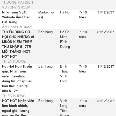
THƯƠNG MẠI DỊCH
VỤ TONY GROUP
Nhân viên SEO
Marketing-
Hà Nội
7- 10
31/12/2037
Website Ấm Chén
triệu
PR
Bát Tràng
Ấm Chén Bát Tràng
TUYỂN DỤNG CƠ
Bán hàng
Hồ Chí
7- 10
31/12/2037
HỘI CHO NHỮNG AI
Minh
,
triệu
MUỐN KIẾM THÊM
Bình
THU NHẬP 5-17TR
Dương
MỖI THÁNG -HOT
HOT HOT
THIÊN HƯƠNG
Hot Hot Hot- Tuyển
Bán hàng
Bình
7- 10
31/12/2037
gấp: Nhân viên
Thuận
,
triệu
sale, maketing,
Vĩnh
đăng tin, nhập liệu,
Long
bán thời gian tại
nhà 5-17tr
THIÊN HƯƠNG
HOT HOT Nhân viên
Bán hàng
Vĩnh
7- 10
31/12/2037
làm hành chính,
Long
,
triệu
ngoài giờ, lương
Tiền
cao, uy tín, thu
Giang