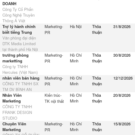
DOANH
Công Ty Cổ Phẩn
Công Nghệ Truyền
Thông Á Việt
Trợ lý hành chính
Marketing-
Hà Nội
Thỏa
31/8/2026
biết tiếng Trung
thuận
PR
Văn phòng đại diện
DTK Media Limited
tại thành phố Hà Nội
trưởng phòng
Marketing-
Hồ Chí
Thỏa
30/8/2026
marketting
Minh
thuận
PR
Công ty TNHH
Hercules (Việt Nam)
nhân viên bán hàng
Marketing-
Hồ Chí
Thỏa
12/12/2026
CÔNG TY TNHH SX
Minh
thuận
PR
TM DV BÌNH AN
Nhân Viên
Kiến trúc-
Hồ Chí
Thỏa
20/8/2026
Marketing
Minh
thuận
TK nội thất
CÔNG TY TNHH
FRANK DESIGN
STUDIO
Chuyên Viên
Marketing-
Hồ Chí
Thỏa
15/8/2026
Marketing
Minh
thuận
PR