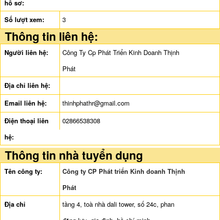
hồ sơ:
Số lượt xem:
3
Thông tin liên hệ:
Người liên hệ:
Công Ty Cp Phát Triển Kinh Doanh Thịnh
Phát
Địa chỉ liên hệ:
Email liên hệ:
thinhphathr@gmail.com
Điện thoại liên
02866538308
hệ:
Thông tin nhà tuyển dụng
Tên công ty:
Công ty CP Phát triển Kinh doanh Thịnh
Phát
Địa chỉ
tầng 4, toà nhà dali tower, số 24c, phan