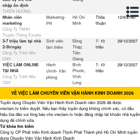
nhập ổn định
THIÊN HƯƠNG
Nhân viên
Marketing-
Hồ Chí
Thỏa
12/6/2190
marketing
Minh
thuận
PR
Công Ty TNHH
Truyền Thông Exodia
3-7 triệu làm tại nhà
Sinh viên
Đồng
7- 10
29/12/2027
2-3h/ngày
Tháp
,
triệu
làm thêm
Công Ty Tnhh Mtv
Tiền
CNV
Giang
VIỆC LÀM ONLINE
Hành
Bình
7- 10
29/12/2027
TẠI NHÀ
Phước
,
triệu
chính- Văn
Công Ty Tnhh Mtv
Vĩnh
phòng
CNV
Long
VỀ VIỆC LÀM CHUYÊN VIÊN VẬN HÀNH KINH DOANH 2026
Tuyển dụng Chuyên Viên Vận Hành Kinh Doanh năm 2026 đã được
vieclam.tv kiểm duyệt. Nếu bạn thấy tuyển dụng không chính xác, có dấu
hiệu lừa đảo vui lòng báo cho vieclam.tv hoặc đăng nhập tài khoản nhà tuyển
dụng để chỉnh sửa.
Từ khóa tìm kiếm
Công ty CP Phát triển Kinh doanh Thịnh Phát Thành phố Hồ Chí Minh tuyển
dụng Chuyên Viên Vận Hành Kinh Doanh