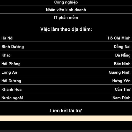
Công nghiệp
Nhân viên kinh doanh
IT phần mềm
Việc làm theo địa điểm:
Hà Nội
Hồ Chí Minh
Bình Dương
Đồng Nai
Khác
Đà Nẵng
Hải Phòng
Bắc Ninh
Long An
Quảng Ninh
Hải Dương
Hưng Yên
Khánh Hòa
Cần Thơ
Nước ngoài
Nam Định
Liên kết tài trợ