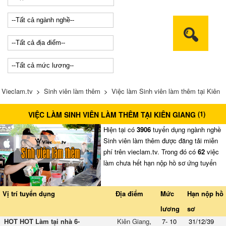
Vieclam.tv
>
Sinh viên làm thêm
>
Việc làm Sinh viên làm thêm tại Kiên
(
1
)
VIỆC LÀM SINH VIÊN LÀM THÊM TẠI KIÊN GIANG
Giang
Hiện tại có
3906
tuyển dụng ngành nghề
Sinh viên làm thêm được đăng tải miễn
phí trên vieclam.tv. Trong đó có
62
việc
làm chưa hết hạn nộp hồ sơ ứng tuyển
Vị trí tuyển dụng
Địa điểm
Mức
Hạn nộp hồ
lương
sơ
HOT HOT Làm tại nhà 6-
Kiên Giang
,
7- 10
31/12/39