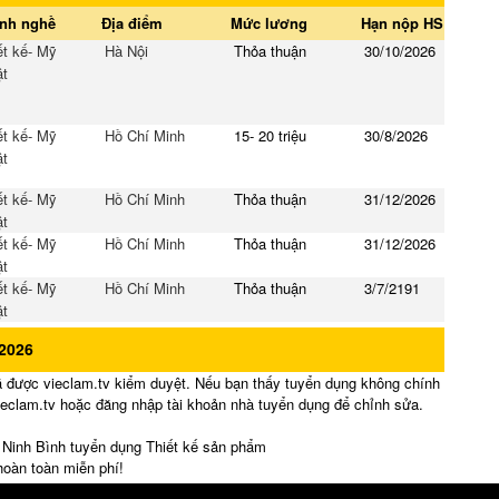
nh nghề
Địa điểm
Mức lương
Hạn nộp HS
ết kế- Mỹ
Hà Nội
Thỏa thuận
30/10/2026
ật
ết kế- Mỹ
Hồ Chí Minh
15- 20 triệu
30/8/2026
ật
ết kế- Mỹ
Hồ Chí Minh
Thỏa thuận
31/12/2026
ật
ết kế- Mỹ
Hồ Chí Minh
Thỏa thuận
31/12/2026
ật
ết kế- Mỹ
Hồ Chí Minh
Thỏa thuận
3/7/2191
ật
2026
 được vieclam.tv kiểm duyệt. Nếu bạn thấy tuyển dụng không chính
vieclam.tv hoặc đăng nhập tài khoản nhà tuyển dụng để chỉnh sửa.
nh Bình tuyển dụng Thiết kế sản phẩm
hoàn toàn miễn phí!