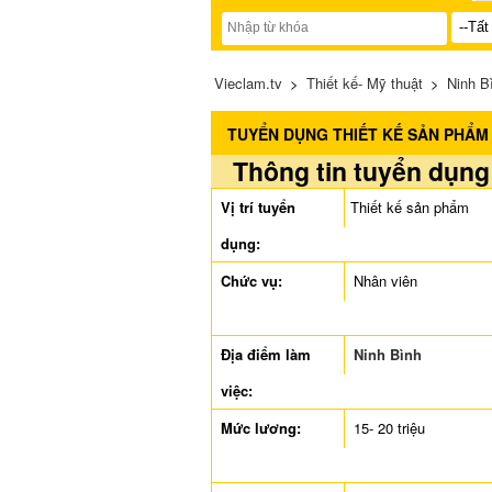
Vieclam.tv
>
Thiết kế- Mỹ thuật
>
Ninh B
TUYỂN DỤNG THIẾT KẾ SẢN PHẨM
Thông tin tuyển dụng
Vị trí tuyển
Thiết kế sản phẩm
dụng:
Chức vụ:
Nhân viên
Địa điểm làm
Ninh Bình
việc:
Mức lương:
15- 20 triệu