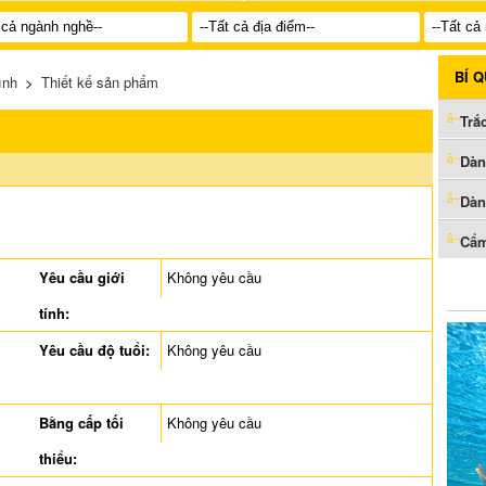
BÍ 
ình
>
Thiết kế sản phẩm
Trắ
Dàn
Dàn
Cẩm
Yêu cầu giới
Không yêu cầu
tính:
Yêu cầu độ tuổi:
Không yêu cầu
Bằng cấp tối
Không yêu cầu
thiểu: