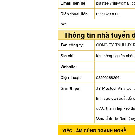
Email liên hệ:
plasteelvnhr@gmail.
Điện thoại liên
02296288266
hệ:
Thông tin nhà tuyển 
Tên công ty:
CÔNG TY TNHH JY 
Địa chỉ
khu công nghiệp châu 
Website:
Điện thoại:
02296288266
Giới thiệu:
JY Plasteel Vina Co. 
lĩnh vực sản xuất đồ 
được thành lập vào t
Sơn, tỉnh Hà Nam (nay
VIỆC LÀM CÙNG NGÀNH NGHỀ