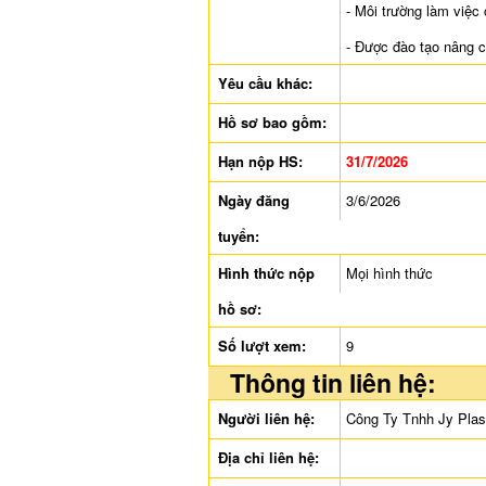
- Môi trường làm việc
- Được đào tạo nâng c
Yêu cầu khác:
Hồ sơ bao gồm:
Hạn nộp HS:
31/7/2026
Ngày đăng
3/6/2026
tuyển:
Hình thức nộp
Mọi hình thức
hồ sơ:
Số lượt xem:
9
Thông tin liên hệ:
Người liên hệ:
Công Ty Tnhh Jy Plas
Địa chỉ liên hệ: