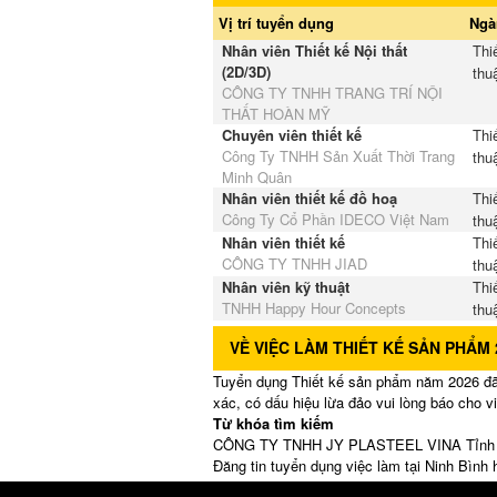
Vị trí tuyển dụng
Ngà
Nhân viên Thiết kế Nội thất
Thi
(2D/3D)
thu
CÔNG TY TNHH TRANG TRÍ NỘI
THẤT HOÀN MỸ
Chuyên viên thiết kế
Thi
Công Ty TNHH Sản Xuất Thời Trang
thu
Minh Quân
Nhân viên thiết kế đồ hoạ
Thi
Công Ty Cổ Phần IDECO Việt Nam
thu
Nhân viên thiết kế
Thi
CÔNG TY TNHH JIAD
thu
Nhân viên kỹ thuật
Thi
TNHH Happy Hour Concepts
thu
VỀ VIỆC LÀM THIẾT KẾ SẢN PHẨM 
Tuyển dụng Thiết kế sản phẩm năm 2026 đã
xác, có dấu hiệu lừa đảo vui lòng báo cho 
Từ khóa tìm kiếm
CÔNG TY TNHH JY PLASTEEL VINA Tỉnh Ni
Đăng tin tuyển dụng việc làm tại Ninh Bình 