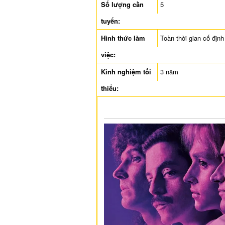
Số lượng cần
5
tuyển:
Hình thức làm
Toàn thời gian cố định
việc:
Kinh nghiệm tối
3 năm
thiểu: