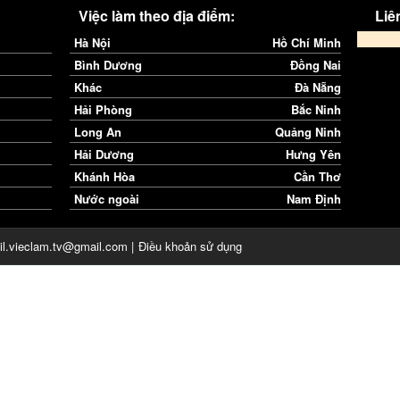
Việc làm theo địa điểm:
Liên
Hà Nội
Hồ Chí Minh
Bình Dương
Đồng Nai
Khác
Đà Nẵng
Hải Phòng
Bắc Ninh
Long An
Quảng Ninh
Hải Dương
Hưng Yên
Khánh Hòa
Cần Thơ
Nước ngoài
Nam Định
il.vieclam.tv@gmail.com |
Điều khoản sử dụng