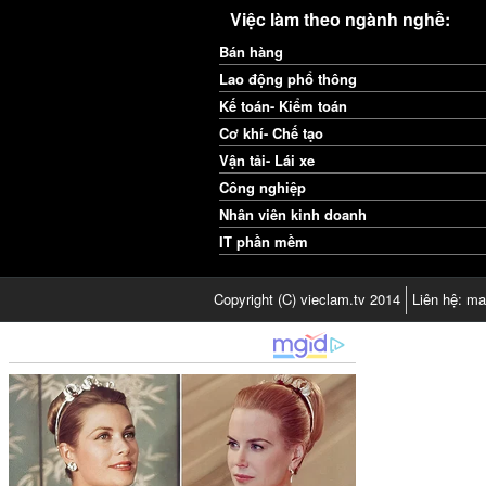
Việc làm theo ngành nghề:
Bán hàng
Lao động phổ thông
Kế toán- Kiểm toán
Cơ khí- Chế tạo
Vận tải- Lái xe
Công nghiệp
Nhân viên kinh doanh
IT phần mềm
Copyright (C) vieclam.tv 2014
Liên hệ: ma