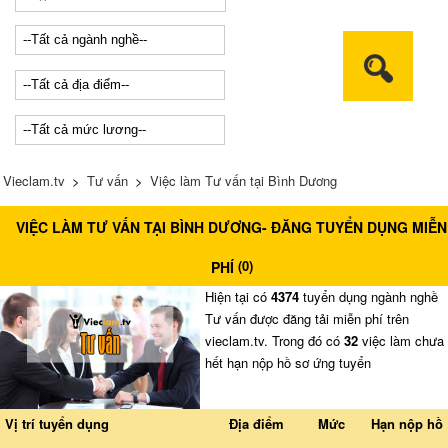
Vieclam.tv
>
Tư vấn
>
Việc làm Tư vấn tại Bình Dương
VIỆC LÀM TƯ VẤN TẠI BÌNH DƯƠNG- ĐĂNG TUYỂN DỤNG MIỄN
(
0
)
PHÍ
Hiện tại có
4374
tuyển dụng ngành nghề
Tư vấn được đăng tải miễn phí trên
vieclam.tv. Trong đó có
32
việc làm chưa
hết hạn nộp hồ sơ ứng tuyển
Vị trí tuyển dụng
Địa điểm
Mức
Hạn nộp hồ