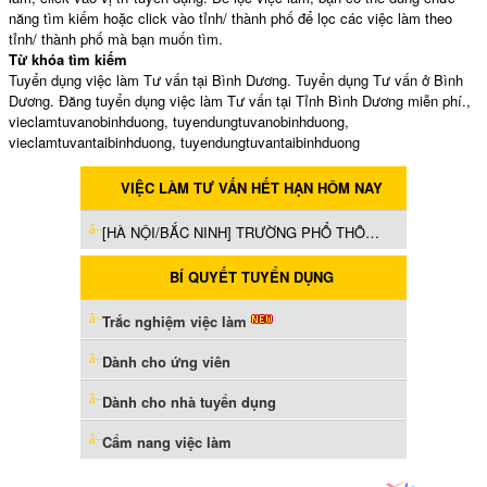
năng tìm kiếm hoặc click vào tỉnh/ thành phố để lọc các việc làm theo
tỉnh/ thành phố mà bạn muốn tìm.
Từ khóa tìm kiếm
Tuyển dụng việc làm Tư vấn tại Bình Dương. Tuyển dụng Tư vấn ở Bình
Dương. Đăng tuyển dụng việc làm Tư vấn tại Tỉnh Bình Dương miễn phí.,
vieclamtuvanobinhduong, tuyendungtuvanobinhduong,
vieclamtuvantaibinhduong, tuyendungtuvantaibinhduong
VIỆC LÀM TƯ VẤN HẾT HẠN HÔM NAY
[HÀ NỘI/BẮC NINH] TRƯỜNG PHỔ THÔNG IVS TUYỂN DỤNG CÁN BỘ QUẢN NHIỆM NỘI TRÚ (Hà Nội)
BÍ QUYẾT TUYỂN DỤNG
Trắc nghiệm việc làm
Dành cho ứng viên
Dành cho nhà tuyển dụng
Cẩm nang việc làm