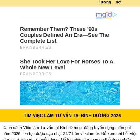
lương
sơ
TÌM VIỆC LÀM TƯ VẤN TẠI BÌNH DƯƠNG 2026
Danh sách Việc làm Tư vấn tại Bình Dương- đăng tuyển dụng miễn phí
năm 2026 liên tục được cập nhật 24/7 trên vieclam.tv. Để xem chi tiết việc
làm, click vào vị trí tuyển dụng. Để lọc việc làm, bạn có thể dùng chức