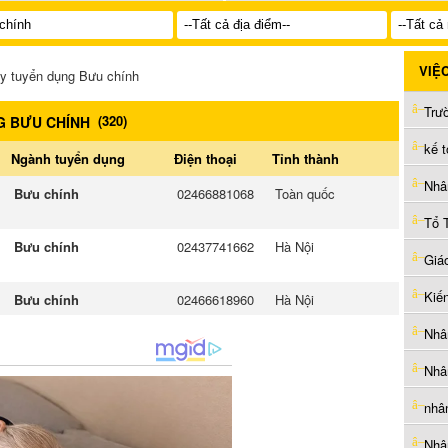
VIỆ
y tuyển dụng Bưu chính
(
320
)
G BƯU CHÍNH
kế 
Ngành tuyển dụng
Điện thoại
Tỉnh thành
Nhân
Bưu chính
02466881068
Toàn quốc
Bưu chính
02437741662
Hà Nội
Kiến
Bưu chính
02466618960
Hà Nội
Nhâ
Nhâ
nhâ