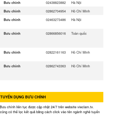
Bưu chính
02438823882
Hà Nội
Bưu chính
02862704954
Hồ Chí Minh
Bưu chính
02463273486
Hà Nội
Bưu chính
02866856016
Toàn quốc
Bưu chính
02822161163
Hồ Chí Minh
Bưu chính
02862743363
Hồ Chí Minh
 TUYỂN DỤNG BƯU CHÍNH
u chính liên tục được cập nhật 24/7 trên website vieclam.tv.
n cũng có thể lọc kết quả bằng cách click vào tên ngành nghề tuyển