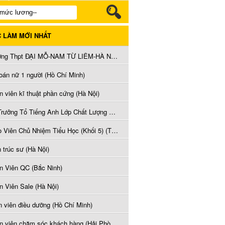
C LÀM MỚI NHẤT
Trường Thpt ĐẠI MỖ-NAM TỪ LIÊM-HÀ NỘI có nhu cầu tuyển dụng các vị trí Giáo viên VĂN, LÝ, SINH, SỬ, ĐỊA - Mỗi vị trí 2 giáo viên. (Hà Nội)
toán nữ 1 người (Hồ Chí Minh)
 viên kĩ thuật phần cứng (Hà Nội)
Tổ Trưởng Tổ Tiếng Anh Lớp Chất Lượng Cao (Thái Nguyên)
Giáo Viên Chủ Nhiệm Tiểu Học (Khối 5) (Thái Nguyên)
 trúc sư (Hà Nội)
n Viên QC (Bắc Ninh)
n Viên Sale (Hà Nội)
n viên điều dưỡng (Hồ Chí Minh)
Nhân viên chăm sóc khách hàng (Hải Phòng)