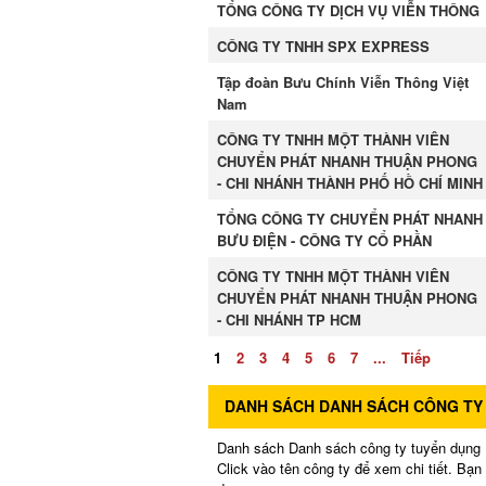
TỔNG CÔNG TY DỊCH VỤ VIỄN THÔNG
CÔNG TY TNHH SPX EXPRESS
Tập đoàn Bưu Chính Viễn Thông Việt
Nam
CÔNG TY TNHH MỘT THÀNH VIÊN
CHUYỂN PHÁT NHANH THUẬN PHONG
- CHI NHÁNH THÀNH PHỐ HỒ CHÍ MINH
TỔNG CÔNG TY CHUYỂN PHÁT NHANH
BƯU ĐIỆN - CÔNG TY CỔ PHẦN
CÔNG TY TNHH MỘT THÀNH VIÊN
CHUYỂN PHÁT NHANH THUẬN PHONG
- CHI NHÁNH TP HCM
1
2
3
4
5
6
7
...
Tiếp
DANH SÁCH DANH SÁCH CÔNG TY
Danh sách Danh sách công ty tuyển dụng Bư
Click vào tên công ty để xem chi tiết. Bạ