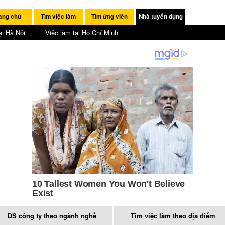
ang chủ
Tìm việc làm
Tìm ứng viên
Nhà tuyển dụng
ại Hà Nội
Việc làm tại Hồ Chí Minh
DS công ty theo ngành nghề
Tìm việc làm theo địa điểm