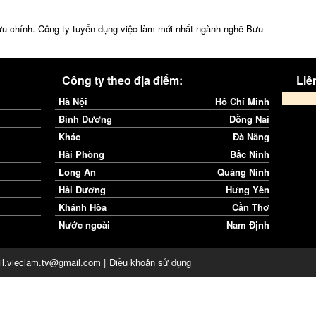
ưu chính. Công ty tuyển dụng việc làm mới nhất ngành nghề Bưu
Công ty theo địa điểm:
Liên
Hà Nội
Hồ Chí Minh
Bình Dương
Đồng Nai
Khác
Đà Nẵng
Hải Phòng
Bắc Ninh
Long An
Quảng Ninh
Hải Dương
Hưng Yên
Khánh Hòa
Cần Thơ
Nước ngoài
Nam Định
il.vieclam.tv@gmail.com |
Điều khoản sử dụng