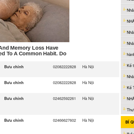
Nhâ
NHÂ
Nhâ
hàn
Kế 
Bưu chính
02082222828
Hà Nội
Nhâ
Bưu chính
02082222828
Hà Nội
Kế 
Bưu chính
02462592261
Hà Nội
NHÂ
Thư 
Bưu chính
02466627602
Hà Nội
BÍ 