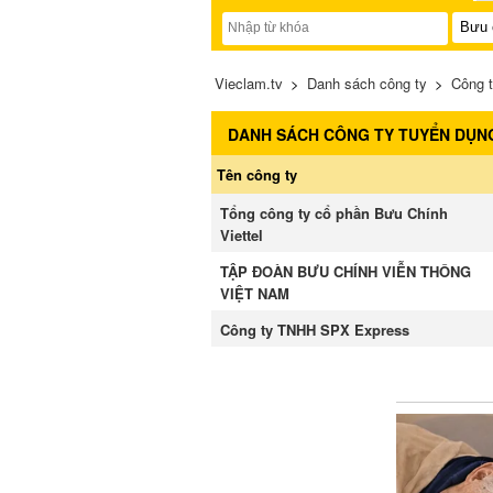
Vieclam.tv
>
Danh sách công ty
>
Công t
DANH SÁCH CÔNG TY TUYỂN DỤN
Tên công ty
Tổng công ty cổ phần Bưu Chính
Viettel
TẬP ĐOÀN BƯU CHÍNH VIỄN THÔNG
VIỆT NAM
Công ty TNHH SPX Express