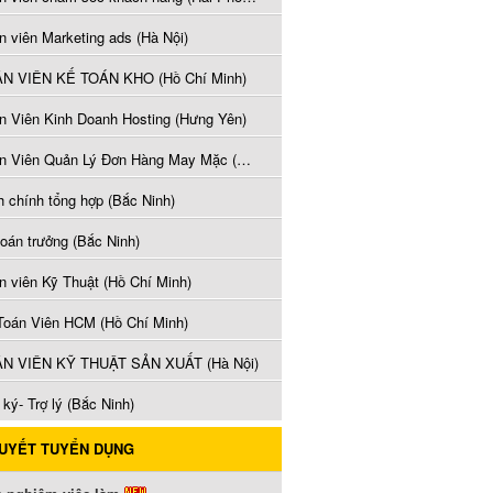
n viên Marketing ads (Hà Nội)
N VIÊN KẾ TOÁN KHO (Hồ Chí Minh)
n Viên Kinh Doanh Hosting (Hưng Yên)
Nhân Viên Quản Lý Đơn Hàng May Mặc (Hưng Yên)
h chính tổng hợp (Bắc Ninh)
toán trưởng (Bắc Ninh)
n viên Kỹ Thuật (Hồ Chí Minh)
Toán Viên HCM (Hồ Chí Minh)
N VIÊN KỸ THUẬT SẢN XUẤT (Hà Nội)
ký- Trợ lý (Bắc Ninh)
QUYẾT TUYỂN DỤNG