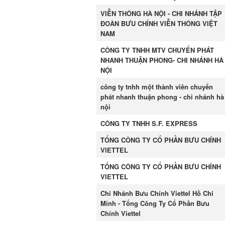
VIỄN THÔNG HÀ NỘI - CHI NHÁNH TẬP
ĐOÀN BƯU CHÍNH VIỄN THÔNG VIỆT
NAM
CÔNG TY TNHH MTV CHUYỂN PHÁT
NHANH THUẬN PHONG- CHI NHÁNH HÀ
NỘI
công ty tnhh một thành viên chuyển
phát nhanh thuận phong - chi nhánh hà
nội
CÔNG TY TNHH S.F. EXPRESS
TỔNG CÔNG TY CỔ PHẦN BƯU CHÍNH
VIETTEL
TỔNG CÔNG TY CỔ PHẦN BƯU CHÍNH
VIETTEL
Chi Nhánh Bưu Chính Viettel Hồ Chí
Minh - Tổng Công Ty Cổ Phần Bưu
Chính Viettel