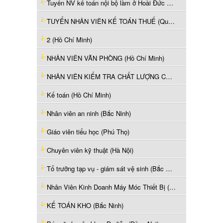
Tuyển NV kế toán nội bộ làm ở Hoài Đức Hà Nội (Hà Nội)
TUYỂN NHÂN VIÊN KẾ TOÁN THUẾ (Quảng Ninh)
2 (Hồ Chí Minh)
NHÂN VIÊN VĂN PHÒNG (Hồ Chí Minh)
NHÂN VIÊN KIỂM TRA CHẤT LƯỢNG CHUYÊN NGÀNH HÓA CHẤT (Hồ Chí Minh)
Kế toán (Hồ Chí Minh)
Nhân viên an ninh (Bắc Ninh)
Giáo viên tiểu học (Phú Thọ)
Chuyên viên kỹ thuật (Hà Nội)
Tổ trưởng tạp vụ - giám sát vệ sinh (Bắc Ninh)
Nhân Viên Kinh Doanh Máy Móc Thiết Bị (Hồ Chí Minh)
KẾ TOÁN KHO (Bắc Ninh)