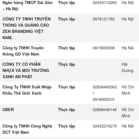
Ngân hàng TMCP Sài Gòn
Thực tập
02439710260
Hà Nội
– Hà Nội
CÔNG TY TNHH TRUYỀN
Thực tập
0978121792
Hà Nội
THÔNG VÀ QUẢNG CÁO
ZEN BRANDING VIỆT
NAM.
Công ty TNHH Truyền
Thực tập
0913930058
Hà Nội
thông GD Việt Nam
CÔNG TY CỔ PHẦN
Thực tập
Hải
NHỰA VÀ MÔI TRƯỜNG
Dương
XANH AN PHÁT
Công Ty TNHH Xuất Nhập
Thực tập
02839493363
Hồ Chí
Khẩu Thế Giới Xanh
/
Minh
0918000310
UBER
Thực tập
02898436148
Hồ Chí
Minh
Công ty TNHH Công Nghệ
Thực tập
02432216275
Hà Nội
DCT Việt Nam