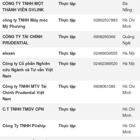
CÔNG TY TNHH MỘT
Thực tập
Đà
THÀNH VIÊN GVLINK
Nẵng
công ty TNHH Máy móc
Thực tập
02862537883
Hồ Chí
Mỹ Phương
Minh
CÔNG TY TÀI CHÍNH
Thực tập
0908295369
Quảng
PRUDENTIAL
Ngãi
alexan
Thực tập
02466639555
Hà Nội
Công ty Cổ phần Nghiên
Thực tập
02462389520
Hà Nội
cứu Ngành và Tư vấn Việt
Nam
Công ty TNHH MTV Tài
Thực tập
0908061085
Hồ Chí
Chính Prudential Việt
Minh
Nam
C.T TNHH TMDV CPN
Thực tập
Hồ Chí
Minh
Công Ty TNHH Piiship
Thực tập
Hồ Chí
Minh