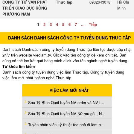
CÔNG TY TƯ VẤN PHÁT
Thực tập
0932643078
Hồ Chí
TRIỂN GIÁO DỤC RỒNG
Minh
PHƯƠNG NAM
1
2
3
4
5
6
7
...
Tiếp
DANH SÁCH DANH SÁCH CÔNG TY TUYỂN DỤNG THỰC TẬP
Danh sách Danh sách công ty tuyển dụng Thực tập liên tục được cập nhật
24/7 trên website vieclam.tv. Click vào tên công ty để xem chi tiết. Bạn
cũng có thể lọc kết quả bằng cách click vào tên ngành nghề tuyển dụng.
Từ khóa tìm kiếm
Danh sách công ty tuyển dụng việc làm Thực tập. Công ty tuyển dụng
việc làm mới nhất ngành nghề Thực tập
VIỆC LÀM MỚI NHẤT
Sáu Tỷ Bình Quới tuyển NV order và NV tạp vụ (Hồ Chí Minh)
Sáu Tỷ Bình Quới tuyển NV Nữ rau gỏi , NV chảo chính (Hồ Chí Minh)
Tuyển nhân viên kỹ thuật tòa nhà đi làm ngay TPHCM (Hồ Chí Minh)