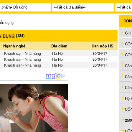
CÔN
yển dụng
(
134
)
N DỤNG
CÔN
Ngành nghề
Địa điểm
Hạn nộp HS
Khách sạn- Nhà hàng
Hà Nội
30/04/17
CÔ
Khách sạn- Nhà hàng
Hà Nội
30/04/17
Khách sạn- Nhà hàng
Hà Nội
30/04/17
Côn
Côn
Hộ 
CÔ