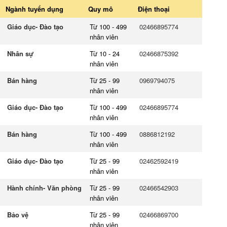
Ngành tuyển dụng
Quy mô
Điện thoại
Giáo dục- Đào tạo
Từ 100 - 499
02466895774
nhân viên
Nhân sự
Từ 10 - 24
02466875392
nhân viên
Bán hàng
Từ 25 - 99
0969794075
nhân viên
Giáo dục- Đào tạo
Từ 100 - 499
02466895774
nhân viên
Bán hàng
Từ 100 - 499
0886812192
nhân viên
Giáo dục- Đào tạo
Từ 25 - 99
02462592419
nhân viên
Hành chính- Văn phòng
Từ 25 - 99
02466542903
nhân viên
Bảo vệ
Từ 25 - 99
02466869700
nhân viên