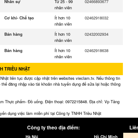
Nhân sự
Từ 25 - 99
02466893677
nhân viên
Cơ khí- Chế tạo
Ít hơn 10
02462918032
nhân viên
Bán hàng
Ít hơn 10
02432002934
nhân viên
Bán hàng
Ít hơn 10
02462918638
nhân viên
H TRIỀU NHẬT
hật liên tục được cập nhật trên websites vieclam.tv. Nếu thông tin
ó thể đăng nhập vào tài khoản nhà tuyển dụng để sửa lại hoặc thông
àm Thực phẩm- Đồ uống. Điện thoại: 0972215848. Địa chỉ: Vp Tầng
uyển dụng việc làm miễn phí tại Công ty TNHH Triều Nhật
Công ty theo địa điểm:
Liên
Hà Nội
Hồ Chí Minh