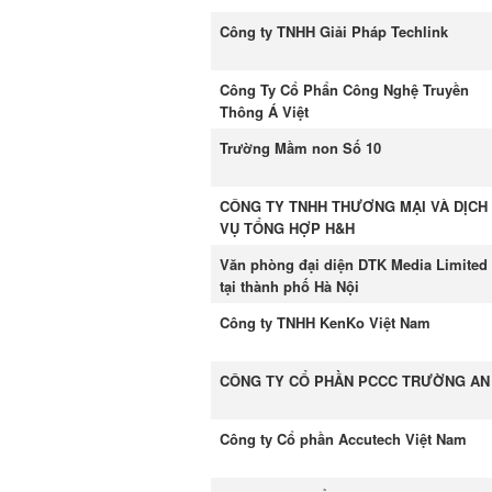
Công ty TNHH Giải Pháp Techlink
Công Ty Cổ Phẩn Công Nghệ Truyền
Thông Á Việt
Trường Mầm non Số 10
CÔNG TY TNHH THƯƠNG MẠI VÀ DỊCH
VỤ TỔNG HỢP H&H
Văn phòng đại diện DTK Media Limited
tại thành phố Hà Nội
Công ty TNHH KenKo Việt Nam
CÔNG TY CỔ PHẦN PCCC TRƯỜNG AN
Công ty Cổ phần Accutech Việt Nam