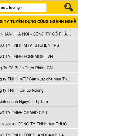
G TY TUYỂN DỤNG CÙNG NGÀNH NGHỀ
CHI NHÁNH HÀ NỘI - CÔNG TY CỔ PHẦN TM&DV AN KHANG GROUP
G TY TNHH MTV KITCHEN 4PS
NG TY TNHH FOREMOST VN
g Ty Cổ Phần Thực Phẩm GN
Công ty TNHH MTV Sản xuất chế biến Thương Mại Dịch Vụ Tuyền Phát
g ty TNHH Cái Lò Nướng
kinh doanh Nguyễn Thị Tâm
NG TY TNHH GRAND CRU
2500735510 - CÔNG TY TNHH ẨM THỰC VÀ THƯƠNG MẠI TOÀN TÂM
CÔNG TY TNHH FRIESLANDCAMPINA VIỆT NAM