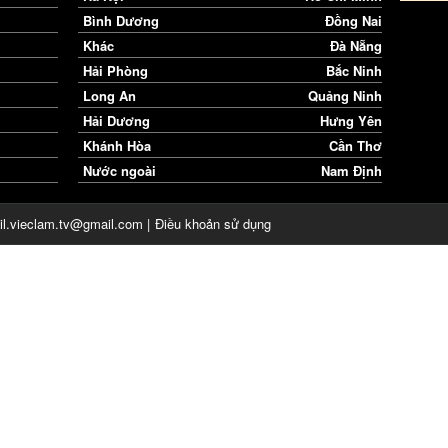
Bình Dương
Đồng Nai
Khác
Đà Nẵng
Hải Phòng
Bắc Ninh
Long An
Quảng Ninh
Hải Dương
Hưng Yên
Khánh Hòa
Cần Thơ
Nước ngoài
Nam Định
il.vieclam.tv@gmail.com |
Điều khoản sử dụng