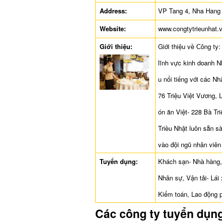
Address:
VP Tang 4, Nha Hang
Website:
www.congtytrieunhat.
Giới thiệu:
Giới thiệu về Ϲông ty
lĩnh vực kinh doanh 
u nổi tiếng với các N
76 Triệu Việt Vương,
ón ăn Việt- 228 Bà Tr
Triều Nhật luôn sẵn s
vào đội ngũ nhân viên
Tuyển dụng:
Khách sạn- Nhà hàng, 
Nhân sự, Vận tải- Lái
Kiểm toán, Lao động 
Các công ty tuyển dụn