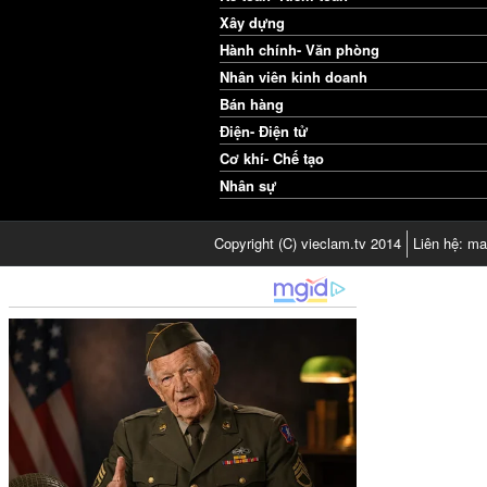
Xây dựng
Hành chính- Văn phòng
Nhân viên kinh doanh
Bán hàng
Điện- Điện tử
Cơ khí- Chế tạo
Nhân sự
Copyright (C) vieclam.tv 2014
Liên hệ: ma