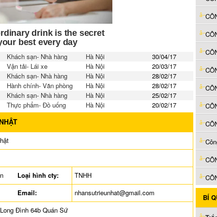
CÔN
Khách sạn- Nhà hàng
Hà Nội
30/04/17
Vận tải- Lái xe
Hà Nội
20/03/17
CÔ
Khách sạn- Nhà hàng
Hà Nội
28/02/17
Hành chính- Văn phòng
Hà Nội
28/02/17
Khách sạn- Nhà hàng
Hà Nội
25/02/17
Thực phẩm- Đồ uống
Hà Nội
20/02/17
CÔN
 NHẬT
hật
ên
Loại hình cty:
TNHH
Email:
nhansutrieunhat@gmail.com
BÍ 
 Long Đình 64b Quán Sứ