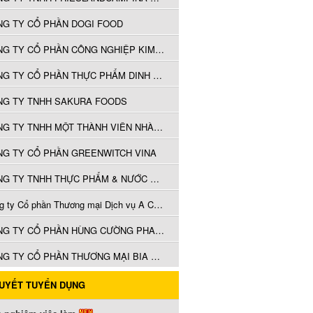
G TY CỔ PHẦN DOGI FOOD
CÔNG TY CỔ PHẦN CÔNG NGHIỆP KIMSEN
CÔNG TY CỔ PHẦN THỰC PHẨM DINH DƯỠNG NUTIFOOD BÌNH DƯƠNG
NG TY TNHH SAKURA FOODS
CÔNG TY TNHH MỘT THÀNH VIÊN NHÀ HÀNG A PHU
G TY CỔ PHẦN GREENWITCH VINA
CÔNG TY TNHH THỰC PHẨM & NƯỚC GIẢI KHÁT Ý TƯỞNG VIỆT
Công ty Cổ phần Thương mại Dịch vụ A Choén
CÔNG TY CỔ PHẦN HÙNG CƯỜNG PHARMA
CÔNG TY CỔ PHẦN THƯƠNG MẠI BIA SÀI GÒN MIỀN BẮC
QUYẾT TUYỂN DỤNG