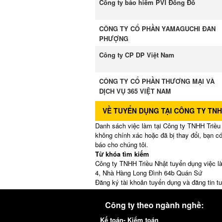
Công ty bảo hiểm PVI Đông Đô
CÔNG TY CỔ PHẦN YAMAGUCHI ĐAN
PHƯỢNG
Công ty CP DP Việt Nam
CÔNG TY CỔ PHẦN THƯƠNG MẠI VÀ
DỊCH VỤ 365 VIỆT NAM
VỀ TUYỂN DỤNG TẠI CÔNG TY TNH
Danh sách việc làm tại Công ty TNHH Triều N
không chính xác hoặc đã bị thay đổi, bạn c
báo cho chúng tôi.
Từ khóa tìm kiếm
Công ty TNHH Triều Nhật tuyển dụng việc l
4, Nhà Hàng Long Đình 64b Quán Sứ
Đăng ký tài khoản tuyển dụng và đăng tin t
Công ty theo ngành nghề:
Kế toán- Kiểm toán