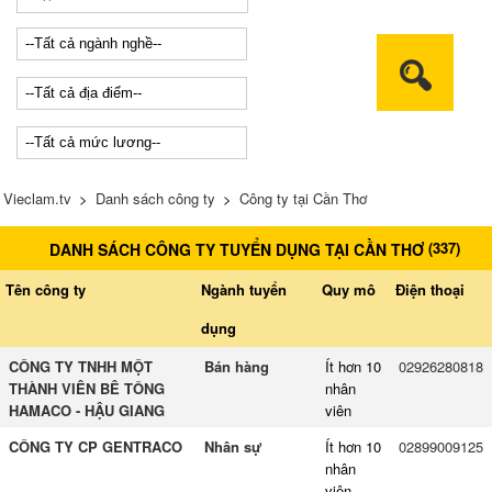
Vieclam.tv
>
Danh sách công ty
>
Công ty tại Cần Thơ
(
337
)
DANH SÁCH CÔNG TY TUYỂN DỤNG TẠI CẦN THƠ
Tên công ty
Ngành tuyển
Quy mô
Điện thoại
dụng
CÔNG TY TNHH MỘT
Bán hàng
Ít hơn 10
02926280818
THÀNH VIÊN BÊ TÔNG
nhân
HAMACO - HẬU GIANG
viên
CÔNG TY CP GENTRACO
Nhân sự
Ít hơn 10
02899009125
nhân
viên