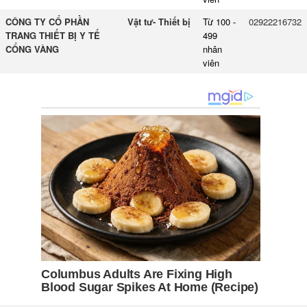
CÔNG TY CỔ PHẦN
Vật tư- Thiết bị
Từ 100 -
02922216732
TRANG THIẾT BỊ Y TẾ
499
CỔNG VÀNG
nhân
viên