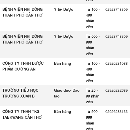
BỆNH VIỆN NHI ĐỒNG
Y tế- Dược
Từ 100 -
02923748309
THÀNH PHỐ CẦN THƠ
499
nhân
viên
BỆNH VIỆN NHI ĐỒNG
Y tế- Dược
Từ 500 -
02923748309
THÀNH PHỐ CẦN THƠ
999
nhân
viên
CÔNG TY TNHH DƯỢC
Bán hàng
Từ 100 -
02926281088
PHẨM CƯỜNG AN
499
nhân
viên
TRƯỜNG TIỂU HỌC
Giáo dục- Đào
Từ 25 -
02926282689
TRƯỜNG XUÂN B
tạo
99 nhân
viên
CÔNG TY TNHH TKG
Bán hàng
Từ 500 -
02926283133
TAEKWANG CẦN THƠ
999
nhân
viên