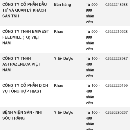
CÔNG TY CỔ PHẦN ĐẦU
Bán hàng
Từ 500 -
02922248688
TƯ VÀ QUẢN LÝ KHÁCH
999
SẠN TNH
nhân
viên
CÔNG TY TNHH EMIVEST
Khác
Từ 500 -
02922215628
FEEDMILL (TG) VIỆT
999
NAM
nhân
viên
CÔNG TY TNHH
Y tế- Dược
Từ 100 -
02922223987
ASTRAZENECA VIỆT
499
NAM
nhân
viên
CÔNG TY CỔ PHẦN DỊCH
Khác
Từ 100 -
02922225199
VỤ TỔNG HỢP HIAST
499
nhân
viên
BỆNH VIỆN SẢN - NHI
Y tế- Dược
Từ 100 -
02926280267
SÓC TRĂNG
499
nhân
viên