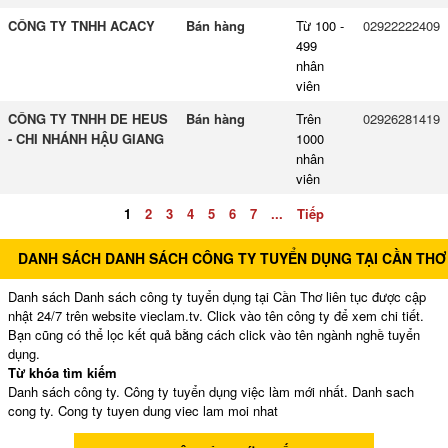
CÔNG TY TNHH ACACY
Bán hàng
Từ 100 -
02922222409
499
nhân
viên
CÔNG TY TNHH DE HEUS
Bán hàng
Trên
02926281419
- CHI NHÁNH HẬU GIANG
1000
nhân
viên
1
2
3
4
5
6
7
...
Tiếp
DANH SÁCH DANH SÁCH CÔNG TY TUYỂN DỤNG TẠI CẦN THƠ
Danh sách Danh sách công ty tuyển dụng tại Cần Thơ liên tục được cập
nhật 24/7 trên website vieclam.tv. Click vào tên công ty để xem chi tiết.
Bạn cũng có thể lọc kết quả bằng cách click vào tên ngành nghề tuyển
dụng.
Từ khóa tìm kiếm
Danh sách công ty. Công ty tuyển dụng việc làm mới nhất. Danh sach
cong ty. Cong ty tuyen dung viec lam moi nhat