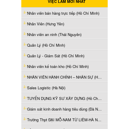
VIỆC LÀM MỚI NHẤT
Nhân viên bán hàng trực tiếp (Hồ Chí Minh)
Nhân Viên (Hưng Yên)
Nhân viên an ninh (Thái Nguyên)
Quản Lý (Hồ Chí Minh)
Quản Lý - Giám Sát (Hồ Chí Minh)
Nhân viên kế toán kho (Hồ Chí Minh)
NHÂN VIÊN HÀNH CHÍNH – NHÂN SỰ (Hà Nội)
Sales Logistic (Hà Nội)
TUYỂN DỤNG KỸ SƯ XÂY DỰNG (Hồ Chí Minh)
Giám sát kinh doanh hàng tiêu dùng (Đà Nẵng)
Trường Thpt ĐẠI MỖ-NAM TỪ LIÊM-HÀ NỘI có nhu cầu tuyển dụng các vị trí Giáo viên VĂN, LÝ, SINH, SỬ, ĐỊA - Mỗi vị trí 2 giáo viên. (Hà Nội)