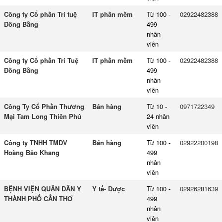
Công ty Cổ phần Trí tuệ
IT phần mềm
Từ 100 -
02922482388
Đồng Bằng
499
nhân
viên
Công ty Cổ phần Trí Tuệ
IT phần mềm
Từ 100 -
02922482388
Đồng Bằng
499
nhân
viên
Công Ty Cổ Phần Thương
Bán hàng
Từ 10 -
0971722349
Mại Tam Long Thiên Phú
24 nhân
viên
Công ty TNHH TMDV
Bán hàng
Từ 100 -
02922200198
Hoàng Bảo Khang
499
nhân
viên
BỆNH VIỆN QUÂN DÂN Y
Y tế- Dược
Từ 100 -
02926281639
THÀNH PHỐ CẦN THƠ
499
nhân
viên