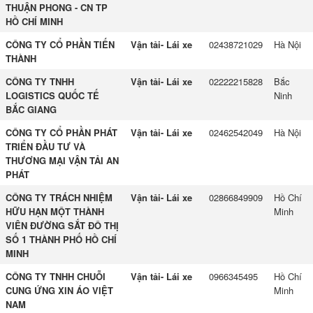
THUẬN PHONG - CN TP
HỒ CHÍ MINH
CÔNG TY CỔ PHẦN TIẾN
Vận tải- Lái xe
02438721029
Hà Nội
THÀNH
CÔNG TY TNHH
Vận tải- Lái xe
02222215828
Bắc
LOGISTICS QUỐC TẾ
Ninh
BẮC GIANG
CÔNG TY CỔ PHẦN PHÁT
Vận tải- Lái xe
02462542049
Hà Nội
TRIỂN ĐẦU TƯ VÀ
THƯƠNG MẠI VẬN TẢI AN
PHÁT
CÔNG TY TRÁCH NHIỆM
Vận tải- Lái xe
02866849909
Hồ Chí
HỮU HẠN MỘT THÀNH
Minh
VIÊN ĐƯỜNG SẮT ĐÔ THỊ
SỐ 1 THÀNH PHỐ HỒ CHÍ
MINH
CÔNG TY TNHH CHUỖI
Vận tải- Lái xe
0966345495
Hồ Chí
CUNG ỨNG XIN ÁO VIỆT
Minh
NAM