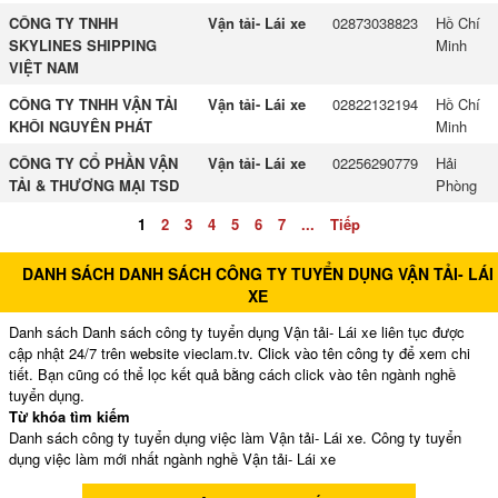
CÔNG TY TNHH
Vận tải- Lái xe
02873038823
Hồ Chí
SKYLINES SHIPPING
Minh
VIỆT NAM
CÔNG TY TNHH VẬN TẢI
Vận tải- Lái xe
02822132194
Hồ Chí
KHÔI NGUYÊN PHÁT
Minh
CÔNG TY CỔ PHẦN VẬN
Vận tải- Lái xe
02256290779
Hải
TẢI & THƯƠNG MẠI TSD
Phòng
1
2
3
4
5
6
7
...
Tiếp
DANH SÁCH DANH SÁCH CÔNG TY TUYỂN DỤNG VẬN TẢI- LÁI
XE
Danh sách Danh sách công ty tuyển dụng Vận tải- Lái xe liên tục được
cập nhật 24/7 trên website vieclam.tv. Click vào tên công ty để xem chi
tiết. Bạn cũng có thể lọc kết quả bằng cách click vào tên ngành nghề
tuyển dụng.
Từ khóa tìm kiếm
Danh sách công ty tuyển dụng việc làm Vận tải- Lái xe. Công ty tuyển
dụng việc làm mới nhất ngành nghề Vận tải- Lái xe