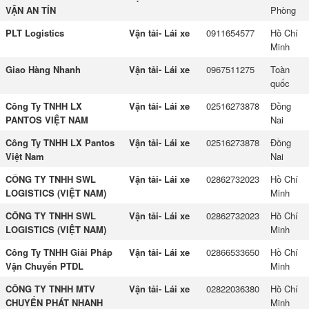
VẬN AN TÍN
Phòng
PLT Logistics
Vận tải- Lái xe
0911654577
Hồ Chí
Minh
Giao Hàng Nhanh
Vận tải- Lái xe
0967511275
Toàn
quốc
Công Ty TNHH LX
Vận tải- Lái xe
02516273878
Đồng
PANTOS VIỆT NAM
Nai
Công Ty TNHH LX Pantos
Vận tải- Lái xe
02516273878
Đồng
Việt Nam
Nai
CÔNG TY TNHH SWL
Vận tải- Lái xe
02862732023
Hồ Chí
LOGISTICS (VIỆT NAM)
Minh
CÔNG TY TNHH SWL
Vận tải- Lái xe
02862732023
Hồ Chí
LOGISTICS (VIỆT NAM)
Minh
Công Ty TNHH Giải Pháp
Vận tải- Lái xe
02866533650
Hồ Chí
Vận Chuyển PTDL
Minh
CÔNG TY TNHH MTV
Vận tải- Lái xe
02822036380
Hồ Chí
CHUYỂN PHÁT NHANH
Minh