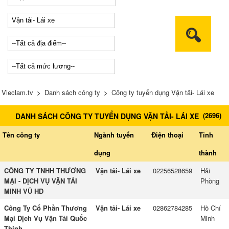
Vieclam.tv
>
Danh sách công ty
>
Công ty tuyển dụng Vận tải- Lái xe
(
2696
)
DANH SÁCH CÔNG TY TUYỂN DỤNG VẬN TẢI- LÁI XE
Tên công ty
Ngành tuyển
Điện thoại
Tỉnh
dụng
thành
CÔNG TY TNHH THƯƠNG
Vận tải- Lái xe
02256528659
Hải
MẠI - DỊCH VỤ VẬN TẢI
Phòng
MINH VŨ HD
Công Ty Cổ Phần Thương
Vận tải- Lái xe
02862784285
Hồ Chí
Mại Dịch Vụ Vận Tải Quốc
Minh
Thịnh