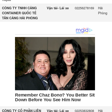
CÔNG TY TNHH CẢNG
Vận tải- Lái xe
02256278169
Hải
CONTAINER QUỐC TẾ
Phòng
TÂN CẢNG HẢI PHÒNG
CÔNG TY CỔ PHẦN LIÊN
Vận tải- Lái xe
02253832808
Hải