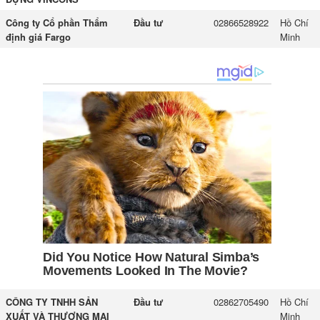
Công ty Cổ phần Thẩm
Đầu tư
02866528922
Hồ Chí
định giá Fargo
Minh
CÔNG TY TNHH SẢN
Đầu tư
02862705490
Hồ Chí
XUẤT VÀ THƯƠNG MẠI
Minh