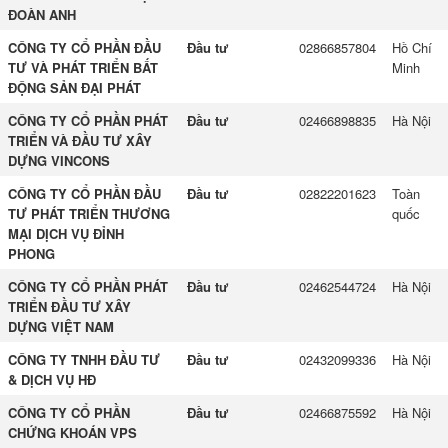
ĐOÀN ANH
CÔNG TY CỔ PHẦN ĐẦU
Đầu tư
02866857804
Hồ Chí
TƯ VÀ PHÁT TRIỂN BẤT
Minh
ĐỘNG SẢN ĐẠI PHÁT
CÔNG TY CỔ PHẦN PHÁT
Đầu tư
02466898835
Hà Nội
TRIỂN VÀ ĐẦU TƯ XÂY
DỰNG VINCONS
CÔNG TY CỔ PHẦN ĐẦU
Đầu tư
02822201623
Toàn
TƯ PHÁT TRIỂN THƯƠNG
quốc
MẠI DỊCH VỤ ĐỈNH
PHONG
CÔNG TY CỔ PHẦN PHÁT
Đầu tư
02462544724
Hà Nội
TRIỂN ĐẦU TƯ XÂY
DỰNG VIỆT NAM
CÔNG TY TNHH ĐẦU TƯ
Đầu tư
02432099336
Hà Nội
& DỊCH VỤ HĐ
CÔNG TY CỔ PHẦN
Đầu tư
02466875592
Hà Nội
CHỨNG KHOÁN VPS