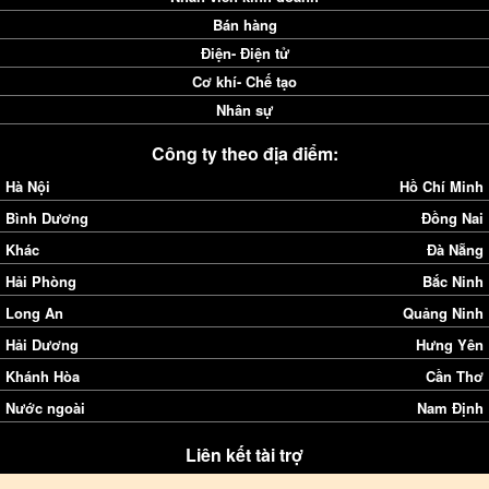
Bán hàng
Điện- Điện tử
Cơ khí- Chế tạo
Nhân sự
Công ty theo địa điểm:
Hà Nội
Hồ Chí Minh
Bình Dương
Đồng Nai
Khác
Đà Nẵng
Hải Phòng
Bắc Ninh
Long An
Quảng Ninh
Hải Dương
Hưng Yên
Khánh Hòa
Cần Thơ
Nước ngoài
Nam Định
Liên kết tài trợ