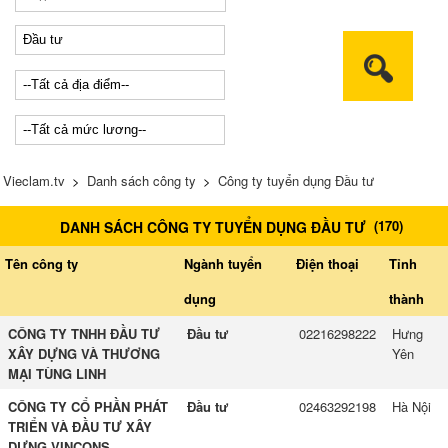
Vieclam.tv
>
Danh sách công ty
>
Công ty tuyển dụng Đầu tư
(
170
)
DANH SÁCH CÔNG TY TUYỂN DỤNG ĐẦU TƯ
Tên công ty
Ngành tuyển
Điện thoại
Tỉnh
dụng
thành
CÔNG TY TNHH ĐẦU TƯ
Đầu tư
02216298222
Hưng
XÂY DỰNG VÀ THƯƠNG
Yên
MẠI TÙNG LINH
CÔNG TY CỔ PHẦN PHÁT
Đầu tư
02463292198
Hà Nội
TRIỂN VÀ ĐẦU TƯ XÂY
DỰNG VINCONS