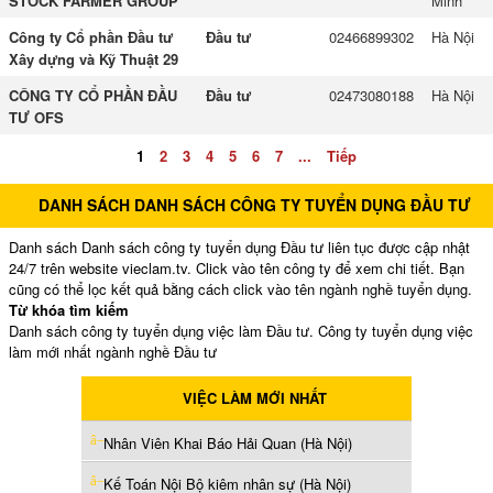
STOCK FARMER GROUP
Minh
Công ty Cổ phần Đầu tư
Đầu tư
02466899302
Hà Nội
Xây dựng và Kỹ Thuật 29
CÔNG TY CỔ PHẦN ĐẦU
Đầu tư
02473080188
Hà Nội
TƯ OFS
1
2
3
4
5
6
7
...
Tiếp
DANH SÁCH DANH SÁCH CÔNG TY TUYỂN DỤNG ĐẦU TƯ
Danh sách Danh sách công ty tuyển dụng Đầu tư liên tục được cập nhật
24/7 trên website vieclam.tv. Click vào tên công ty để xem chi tiết. Bạn
cũng có thể lọc kết quả bằng cách click vào tên ngành nghề tuyển dụng.
Từ khóa tìm kiếm
Danh sách công ty tuyển dụng việc làm Đầu tư. Công ty tuyển dụng việc
làm mới nhất ngành nghề Đầu tư
VIỆC LÀM MỚI NHẤT
Nhân Viên Khai Báo Hải Quan (Hà Nội)
Kế Toán Nội Bộ kiêm nhân sự (Hà Nội)