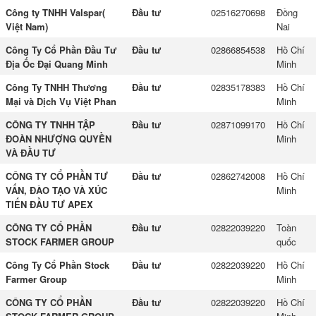
Công ty TNHH Valspar(
Đầu tư
02516270698
Đồng
Việt Nam)
Nai
Công Ty Cổ Phần Đầu Tư
Đầu tư
02866854538
Hồ Chí
Địa Ốc Đại Quang Minh
Minh
Công Ty TNHH Thương
Đầu tư
02835178383
Hồ Chí
Mại và Dịch Vụ Việt Phan
Minh
CÔNG TY TNHH TẬP
Đầu tư
02871099170
Hồ Chí
ĐOÀN NHƯỢNG QUYỀN
Minh
VÀ ĐẦU TƯ
CÔNG TY CỔ PHẦN TƯ
Đầu tư
02862742008
Hồ Chí
VẤN, ĐÀO TẠO VÀ XÚC
Minh
TIẾN ĐẦU TƯ APEX
CÔNG TY CỔ PHẦN
Đầu tư
02822039220
Toàn
STOCK FARMER GROUP
quốc
Công Ty Cổ Phần Stock
Đầu tư
02822039220
Hồ Chí
Farmer Group
Minh
CÔNG TY CỔ PHẦN
Đầu tư
02822039220
Hồ Chí