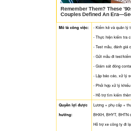
Mô tả công việc:
- Kiểm kê và quản lý 
- Thực hiện kiểm tra 
- Test mẫu, đánh giá 
- Gửi mẫu đi test/ki
- Giám sát đóng conta
- Lập báo cáo, xử lý s
- Phối hợp xử lý khiế
- Hỗ trợ tìm kiếm th
Quyền lợi được
Lương + phụ cấp + th
hưởng:
BHXH, BHYT, BHTN đầy 
Hỗ trợ xe công ty đi lạ