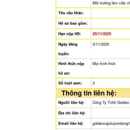
Môi trường làm việc c
Yêu cầu khác:
Hồ sơ bao gồm:
Hạn nộp HS:
25/11/2025
Ngày đăng
3/11/2025
tuyển:
Hình thức nộp
Mọi hình thức
hồ sơ:
Số lượt xem:
3
Thông tin liên hệ:
Người liên hệ:
Công Ty Tnhh Golden
Địa chỉ liên hệ:
Email liên hệ:
goldencajutuyendung