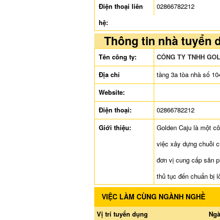
Điện thoại liên
02866782212
hệ:
Thông tin nhà tuyển 
Tên công ty:
CÔNG TY TNHH GO
Địa chỉ
tầng 3a tòa nhà số 10
Website:
Điện thoại:
02866782212
Giới thiệu:
Golden Caju là một cô
việc xây dựng chuỗi c
đơn vị cung cấp sản p
thủ tục đến chuẩn bị 
VIỆC LÀM CÙNG NGÀNH NGHỀ
Vị trí tuyển dụng
Ngà