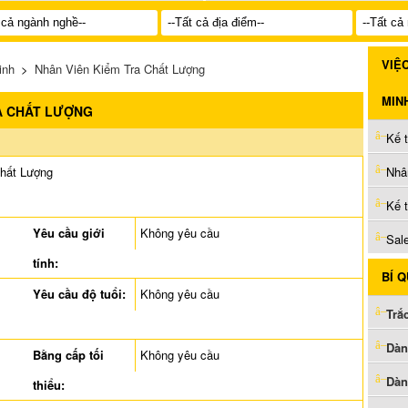
VIỆ
inh
>
Nhân Viên Kiểm Tra Chất Lượng
MIN
A CHẤT LƯỢNG
Kế 
Nhâ
hất Lượng
Kế 
Yêu cầu giới
Không yêu cầu
Sal
tính:
BÍ 
Yêu cầu độ tuổi:
Không yêu cầu
Trắ
Dàn
Bằng cấp tối
Không yêu cầu
Dàn
thiểu: