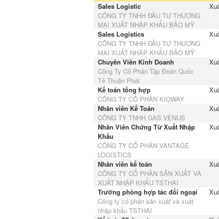
Sales Logistic
Xuấ
CÔNG TY TNHH ĐẦU TƯ THƯƠNG
MẠI XUẤT NHẬP KHẨU BẢO MỸ
Sales Logistics
Xuấ
CÔNG TY TNHH ĐẦU TƯ THƯƠNG
MẠI XUẤT NHẬP KHẨU BẢO MỸ
Chuyên Viên Kinh Doanh
Xuấ
Công Ty Cổ Phần Tập Đoàn Quốc
Tế Thuận Phát
Kế toán tổng hợp
Xuấ
CÔNG TY CỔ PHẦN KIOWAY
Nhân viên Kế Toán
Xuấ
CÔNG TY TNHH GAS VENUS
Nhân Viên Chứng Từ Xuất Nhập
Xuấ
Khẩu
CÔNG TY CỔ PHẦN VANTAGE
LOGISTICS
Nhân viên kế toán
Xuấ
CÔNG TY CỔ PHẦN SẢN XUẤT VÀ
XUẤT NHẬP KHẨU TSTHAI
Trưởng phòng hợp tác đối ngoại
Xuấ
Công ty cổ phần sản xuất và xuất
nhập khẩu TSTHAI