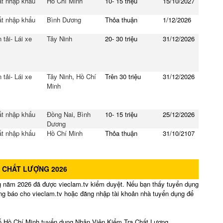
t nhập khẩu
Hồ Chí Minh
10- 15 triệu
15/10/2027
t nhập khẩu
Bình Dương
Thỏa thuận
1/12/2026
 tải- Lái xe
Tây Ninh
20- 30 triệu
31/12/2026
 tải- Lái xe
Tây Ninh
,
Hồ Chí
Trên 30 triệu
31/12/2026
Minh
t nhập khẩu
Đồng Nai
,
Bình
10- 15 triệu
25/12/2026
Dương
t nhập khẩu
Hồ Chí Minh
Thỏa thuận
31/10/2107
A CHẤT LƯỢNG 2026
 năm 2026 đã được vieclam.tv kiểm duyệt. Nếu bạn thấy tuyển dụng
òng báo cho vieclam.tv hoặc đăng nhập tài khoản nhà tuyển dụng để
 Chí Minh tuyển dụng Nhân Viên Kiểm Tra Chất Lượng