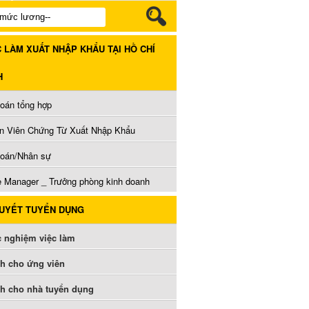
C LÀM XUẤT NHẬP KHẨU TẠI HỒ CHÍ
H
toán tổng hợp
n Viên Chứng Từ Xuất Nhập Khẩu
toán/Nhân sự
e Manager _ Trưởng phòng kinh doanh
QUYẾT TUYỂN DỤNG
c nghiệm việc làm
h cho ứng viên
h cho nhà tuyển dụng