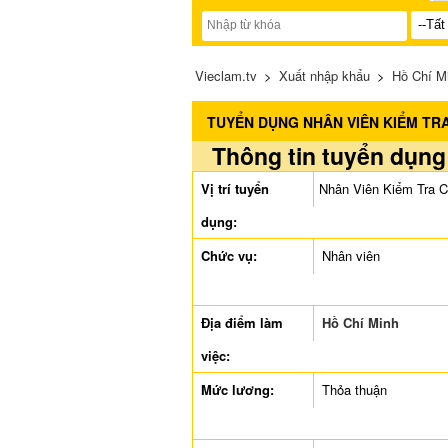
Vieclam.tv
>
Xuất nhập khẩu
>
Hồ Chí M
TUYỂN DỤNG NHÂN VIÊN KIỂM TR
Thông tin tuyển dụng
Vị trí tuyển
Nhân Viên Kiểm Tra C
dụng:
Chức vụ:
Nhân viên
Địa điểm làm
Hồ Chí Minh
việc:
Mức lương:
Thỏa thuận