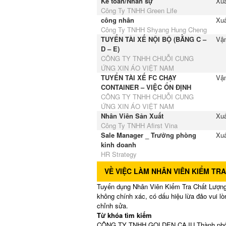
Kế toán/Nhân sự
Xuấ
Công Ty TNHH Green Life
công nhân
Xuấ
Công Ty TNHH Shyang Hung Cheng
TUYỂN TÀI XẾ NỘI BỘ (BẰNG C –
Vận
D – E)
CÔNG TY TNHH CHUỖI CUNG
ỨNG XIN ÁO VIỆT NAM
TUYỂN TÀI XẾ FC CHẠY
Vận
CONTAINER – VIỆC ỔN ĐỊNH
CÔNG TY TNHH CHUỖI CUNG
ỨNG XIN ÁO VIỆT NAM
Nhân Viên Sản Xuất
Xuấ
Công Ty TNHH Afirst Vina
Sale Manager _ Trưởng phòng
Xuấ
kinh doanh
HR Strategy
VỀ VIỆC LÀM NHÂN VIÊN KIỂM TR
Tuyển dụng Nhân Viên Kiểm Tra Chất Lượng
không chính xác, có dấu hiệu lừa đảo vui l
chỉnh sửa.
Từ khóa tìm kiếm
CÔNG TY TNHH GOLDEN CAJU Thành phố Hồ