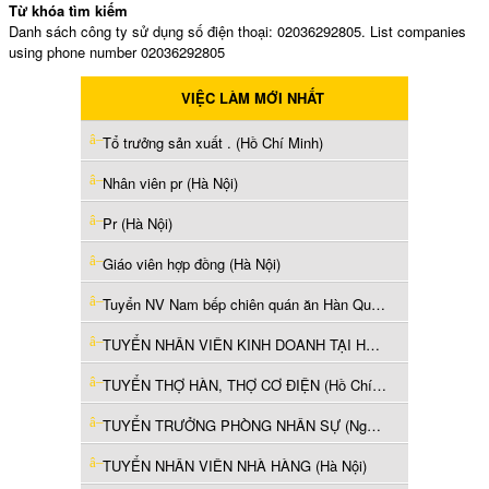
Từ khóa tìm kiếm
Danh sách công ty sử dụng số điện thoại: 02036292805. List companies
using phone number 02036292805
VIỆC LÀM MỚI NHẤT
Tổ trưởng sản xuất . (Hồ Chí Minh)
Nhân viên pr (Hà Nội)
Pr (Hà Nội)
Giáo viên hợp đồng (Hà Nội)
Tuyển NV Nam bếp chiên quán ăn Hàn Quốc làm Q1 (Hồ Chí Minh)
TUYỂN NHÂN VIÊN KINH DOANH TẠI HCM (Hồ Chí Minh)
TUYỂN THỢ HÀN, THỢ CƠ ĐIỆN (Hồ Chí Minh)
TUYỂN TRƯỞNG PHÒNG NHÂN SỰ (Nghệ An)
TUYỂN NHÂN VIÊN NHÀ HÀNG (Hà Nội)