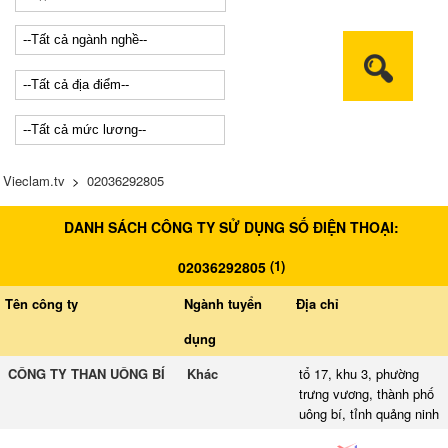
Vieclam.tv
>
02036292805
DANH SÁCH CÔNG TY SỬ DỤNG SỐ ĐIỆN THOẠI:
(
1
)
02036292805
Tên công ty
Ngành tuyển
Địa chỉ
dụng
CÔNG TY THAN UÔNG BÍ
Khác
tổ 17, khu 3, phường
trưng vương, thành phố
uông bí, tỉnh quảng ninh