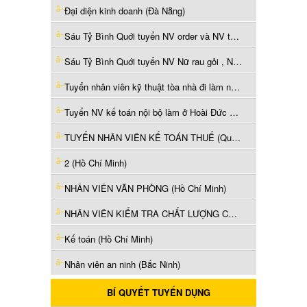
Đại diện kinh doanh (Đà Nẵng)
Sáu Tỷ Bình Quới tuyển NV order và NV tạp vụ (Hồ Chí Minh)
Sáu Tỷ Bình Quới tuyển NV Nữ rau gỏi , NV chảo chính (Hồ Chí Minh)
Tuyển nhân viên kỹ thuật tòa nhà đi làm ngay TPHCM (Hồ Chí Minh)
Tuyển NV kế toán nội bộ làm ở Hoài Đức Hà Nội (Hà Nội)
TUYỂN NHÂN VIÊN KẾ TOÁN THUẾ (Quảng Ninh)
2 (Hồ Chí Minh)
NHÂN VIÊN VĂN PHÒNG (Hồ Chí Minh)
NHÂN VIÊN KIỂM TRA CHẤT LƯỢNG CHUYÊN NGÀNH HÓA CHẤT (Hồ Chí Minh)
Kế toán (Hồ Chí Minh)
Nhân viên an ninh (Bắc Ninh)
BÍ QUYẾT TUYỂN DỤNG