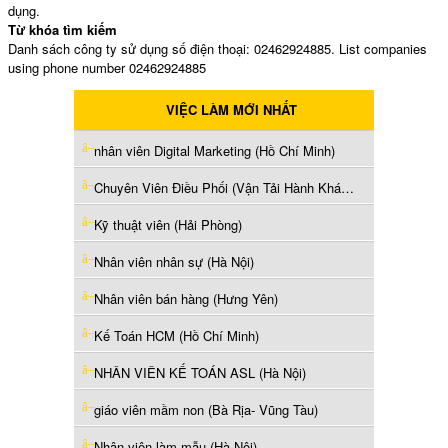
dụng.
Từ khóa tìm kiếm
Danh sách công ty sử dụng số điện thoại: 02462924885. List companies
using phone number 02462924885
VIỆC LÀM MỚI NHẤT
nhân viên Digital Marketing (Hồ Chí Minh)
Chuyên Viên Điều Phối (Vận Tải Hành Khách) (Hà Nội)
Kỹ thuật viên (Hải Phòng)
Nhân viên nhân sự (Hà Nội)
Nhân viên bán hàng (Hưng Yên)
Kế Toán HCM (Hồ Chí Minh)
NHÂN VIÊN KẾ TOÁN ASL (Hà Nội)
giáo viên mầm non (Bà Rịa- Vũng Tàu)
Nhân viên làm mẫu (Hà Nội)