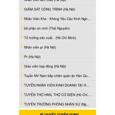
GIÁM SÁT CÔNG TRÌNH (Hà Nội)
Nhân Viên Kho - Không Yêu Cầu Kinh Nghiệm (Bắc Ninh)
bộ phận an ninh (Thái Nguyên)
Tổ trưởng sản xuất . (Hồ Chí Minh)
Nhân viên pr (Hà Nội)
Pr (Hà Nội)
Giáo viên hợp đồng (Hà Nội)
Tuyển NV Nam bếp chiên quán ăn Hàn Quốc làm Q1 (Hồ Chí Minh)
TUYỂN NHÂN VIÊN KINH DOANH TẠI HCM (Hồ Chí Minh)
TUYỂN THỢ HÀN, THỢ CƠ ĐIỆN (Hồ Chí Minh)
TUYỂN TRƯỞNG PHÒNG NHÂN SỰ (Nghệ An)
BÍ QUYẾT TUYỂN DỤNG