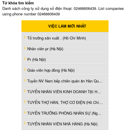
Từ khóa tìm kiếm
Danh sách công ty sử dụng số điện thoại: 02466606439. List companies
using phone number 02466606439
VIỆC LÀM MỚI NHẤT
Tổ trưởng sản xuất . (Hồ Chí Minh)
Nhân viên pr (Hà Nội)
Pr (Hà Nội)
Giáo viên hợp đồng (Hà Nội)
Tuyển NV Nam bếp chiên quán ăn Hàn Quốc làm Q1 (Hồ Chí Minh)
TUYỂN NHÂN VIÊN KINH DOANH TẠI HCM (Hồ Chí Minh)
TUYỂN THỢ HÀN, THỢ CƠ ĐIỆN (Hồ Chí Minh)
TUYỂN TRƯỞNG PHÒNG NHÂN SỰ (Nghệ An)
TUYỂN NHÂN VIÊN NHÀ HÀNG (Hà Nội)