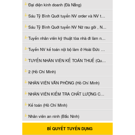
Đại diện kinh doanh (Đà Nẵng)
Sáu Tỷ Bình Quới tuyển NV order và NV tạp vụ (Hồ Chí Minh)
Sáu Tỷ Bình Quới tuyển NV Nữ rau gỏi , NV chảo chính (Hồ Chí Minh)
Tuyển nhân viên kỹ thuật tòa nhà đi làm ngay TPHCM (Hồ Chí Minh)
Tuyển NV kế toán nội bộ làm ở Hoài Đức Hà Nội (Hà Nội)
TUYỂN NHÂN VIÊN KẾ TOÁN THUẾ (Quảng Ninh)
2 (Hồ Chí Minh)
NHÂN VIÊN VĂN PHÒNG (Hồ Chí Minh)
NHÂN VIÊN KIỂM TRA CHẤT LƯỢNG CHUYÊN NGÀNH HÓA CHẤT (Hồ Chí Minh)
Kế toán (Hồ Chí Minh)
Nhân viên an ninh (Bắc Ninh)
BÍ QUYẾT TUYỂN DỤNG