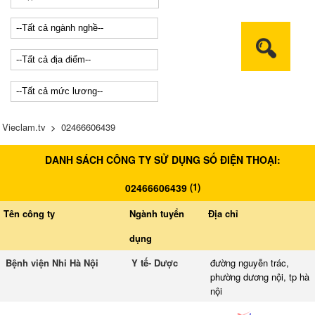
Vieclam.tv
>
02466606439
DANH SÁCH CÔNG TY SỬ DỤNG SỐ ĐIỆN THOẠI:
(
1
)
02466606439
Tên công ty
Ngành tuyển
Địa chỉ
dụng
Bệnh viện Nhi Hà Nội
Y tế- Dược
đường nguyễn trác,
phường dương nội, tp hà
nội