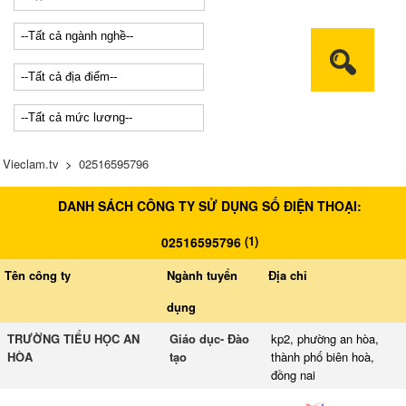
Vieclam.tv
>
02516595796
DANH SÁCH CÔNG TY SỬ DỤNG SỐ ĐIỆN THOẠI:
(
1
)
02516595796
Tên công ty
Ngành tuyển
Địa chỉ
dụng
TRƯỜNG TIỂU HỌC AN
Giáo dục- Đào
kp2, phường an hòa,
HÒA
tạo
thành phố biên hoà,
đồng nai