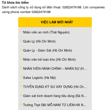
Từ khóa tìm kiếm
Danh sách công ty sử dụng số điện thoại: 02822479188. List companies
using phone number 02822479188
VIỆC LÀM MỚI NHẤT
Nhân viên an ninh (Thái Nguyên)
Quản Lý (Hồ Chí Minh)
Quản Lý - Giám Sát (Hồ Chí Minh)
Nhân viên kế toán kho (Hồ Chí Minh)
NHÂN VIÊN HÀNH CHÍNH – NHÂN SỰ (Hà Nội)
Sales Logistic (Hà Nội)
TUYỂN DỤNG KỸ SƯ XÂY DỰNG (Hồ Chí Minh)
Giám sát kinh doanh hàng tiêu dùng (Đà Nẵng)
Trường Thpt ĐẠI MỖ-NAM TỪ LIÊM-HÀ NỘI có nhu cầu tuyển dụng các vị trí Giáo viên VĂN, LÝ, SINH, SỬ, ĐỊA - Mỗi vị trí 2 giáo viên. (Hà Nội)