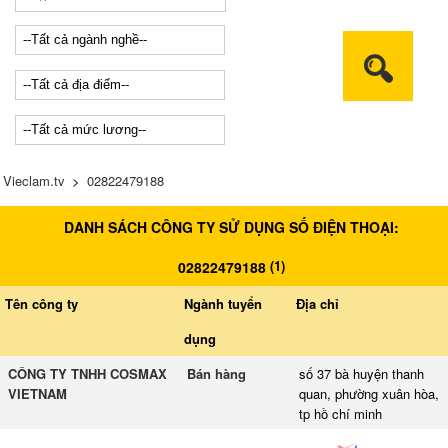
Vieclam.tv
>
02822479188
DANH SÁCH CÔNG TY SỬ DỤNG SỐ ĐIỆN THOẠI:
(
1
)
02822479188
Tên công ty
Ngành tuyển
Địa chỉ
dụng
CÔNG TY TNHH COSMAX
Bán hàng
số 37 bà huyện thanh
VIETNAM
quan, phường xuân hòa,
tp hồ chí minh