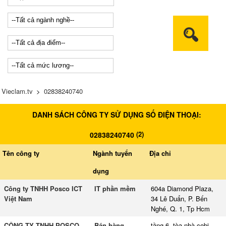
Vieclam.tv
>
02838240740
DANH SÁCH CÔNG TY SỬ DỤNG SỐ ĐIỆN THOẠI:
(
2
)
02838240740
Tên công ty
Ngành tuyển
Địa chỉ
dụng
Công ty TNHH Posco ICT
IT phần mềm
604a Diamond Plaza,
Việt Nam
34 Lê Duẩn, P. Bến
Nghé, Q. 1, Tp Hcm
CÔNG TY TNHH POSCO
Bán hàng
tầng 6, tòa nhà cobi