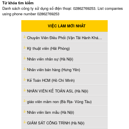
Từ khóa tìm kiếm
Danh sách công ty sử dụng số điện thoại: 02862769253. List companies
using phone number 02862769253
VIỆC LÀM MỚI NHẤT
Chuyên Viên Điều Phối (Vận Tải Hành Khách) (Hà Nội)
Kỹ thuật viên (Hải Phòng)
Nhân viên nhân sự (Hà Nội)
Nhân viên bán hàng (Hưng Yên)
Kế Toán HCM (Hồ Chí Minh)
NHÂN VIÊN KẾ TOÁN ASL (Hà Nội)
giáo viên mầm non (Bà Rịa- Vũng Tàu)
Nhân viên làm mẫu (Hà Nội)
GIÁM SÁT CÔNG TRÌNH (Hà Nội)