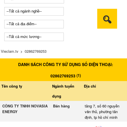
Vieclam.tv
>
02862769253
DANH SÁCH CÔNG TY SỬ DỤNG SỐ ĐIỆN THOẠI:
(
1
)
02862769253
Tên công ty
Ngành tuyển
Địa chỉ
dụng
CÔNG TY TNHH NOVASIA
Bán hàng
tầng 7, số 60 nguyễn
ENERGY
văn thủ, phường tân
định, tp hồ chí minh