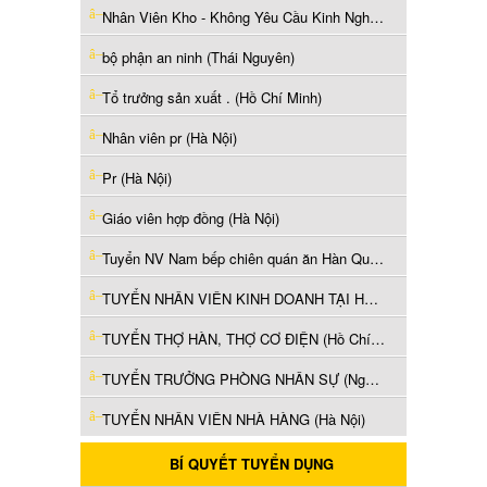
Nhân Viên Kho - Không Yêu Cầu Kinh Nghiệm (Bắc Ninh)
bộ phận an ninh (Thái Nguyên)
Tổ trưởng sản xuất . (Hồ Chí Minh)
Nhân viên pr (Hà Nội)
Pr (Hà Nội)
Giáo viên hợp đồng (Hà Nội)
Tuyển NV Nam bếp chiên quán ăn Hàn Quốc làm Q1 (Hồ Chí Minh)
TUYỂN NHÂN VIÊN KINH DOANH TẠI HCM (Hồ Chí Minh)
TUYỂN THỢ HÀN, THỢ CƠ ĐIỆN (Hồ Chí Minh)
TUYỂN TRƯỞNG PHÒNG NHÂN SỰ (Nghệ An)
TUYỂN NHÂN VIÊN NHÀ HÀNG (Hà Nội)
BÍ QUYẾT TUYỂN DỤNG