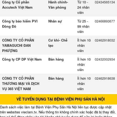
Công ty Cổ phần
Hành chính-
Từ 10 -
02434565134
Accutech Việt Nam
Văn phòng
24 nhân
viên
Công ty bảo hiểm PVI
Nhân sự
Từ 25 -
02466893677
Đông Đô
99 nhân
viên
CÔNG TY CỔ PHẦN
Cơ khí- Chế
Ít hơn 10
02462918032
YAMAGUCHI ĐAN
tạo
nhân
PHƯỢNG
viên
Công ty CP DP Việt Nam
Bán hàng
Ít hơn 10
02432002934
nhân
viên
CÔNG TY CỔ PHẦN
Bán hàng
Ít hơn 10
02462918638
THƯƠNG MẠI VÀ DỊCH
nhân
VỤ 365 VIỆT NAM
viên
VỀ TUYỂN DỤNG TẠI BỆNH VIỆN PHỤ SẢN HÀ NỘI
Danh sách việc làm tại Bệnh Viện Phụ Sản Hà Nội liên tục được cập nhật
trên websites vieclam.tv. Nếu thông tin không chính xác hoặc đã bị thay đổi,
bạn có thể đăng nhập vào tài khoản nhà tuyển dụng để sửa lại hoặc thông