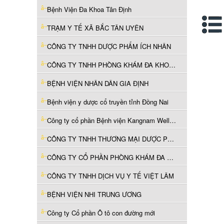
Bệnh Viện Đa Khoa Tân Định
TRẠM Y TẾ XÃ BẮC TÂN UYÊN
CÔNG TY TNHH DƯỢC PHẨM ÍCH NHÂN
CÔNG TY TNHH PHÒNG KHÁM ĐA KHOA NHƠN TÂM
BỆNH VIỆN NHÂN DÂN GIA ĐỊNH
Bệnh viện y dược cổ truyền tỉnh Đồng Nai
Công ty cổ phần Bệnh viện Kangnam Wellness
CÔNG TY TNHH THƯƠNG MẠI DƯỢC PHẨM TRANG LY
CÔNG TY CỔ PHẦN PHÒNG KHÁM ĐA KHOA TÂM LONG
CÔNG TY TNHH DỊCH VỤ Y TẾ VIỆT LÂM
BỆNH VIỆN NHI TRUNG ƯƠNG
Công ty Cổ phần Ô tô con đường mới