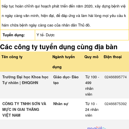
tiếp tục hoàn chỉnh qui hoạch phát triển đến năm 2020, xây dựng bệnh việ
n ngày càng văn minh, hiện đại, để đáp ứng và làm hài lòng mọi yêu cầu k
hám chữa bệnh ngày càng cao của nhân dân Thủ đô.
Tuyển dụng:
Y tế- Dược
Các công ty tuyển dụng cùng địa bàn
Tên công ty
Ngành tuyển
Quy mô
Điện thoại
dụng
Trường Đại học Khoa học
Giáo dục- Đào
Từ 100 -
02466895774
Tự nhiên | ĐHQGHN
tạo
499
nhân
viên
CÔNG TY TNHH SƠN VÀ
Nhân sự
Từ 10 -
02466875392
MỰC IN GIAI THĂNG
24 nhân
VIỆT NAM
viên