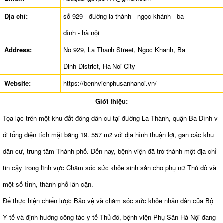
Địa chỉ:
số 929 - đường la thành - ngọc khánh - ba
đình - hà nội
Address:
No 929, La Thanh Street, Ngoc Khanh, Ba
Dinh District, Ha Noi City
Website:
https://benhvienphusanhanoi.vn/
Giới thiệu:
Tọa lạc trên một khu đất đông dân cư tại đường La Thành, quận Ba Đình v
ới tổng diện tích mặt bằng 19. 557 m2 với địa hình thuận lợi, gần các khu
dân cư, trung tâm Thành phố. Đến nay, bệnh viện đã trở thành một địa chỉ
tin cậy trong lĩnh vực Chăm sóc sức khỏe sinh sản cho phụ nữ Thủ đô và
một số tỉnh, thành phố lân cận.
Để thực hiện chiến lược Bảo vệ và chăm sóc sức khỏe nhân dân của Bộ
Y tế và định hướng công tác y tế Thủ đô, bệnh viện Phụ Sản Hà Nội đang