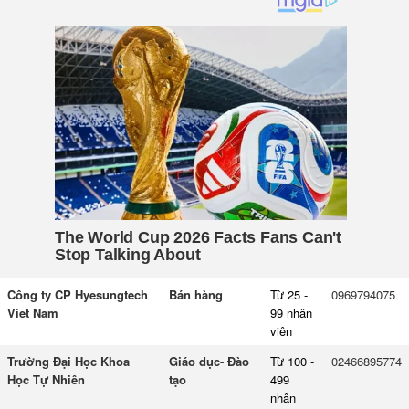
Công ty CP Hyesungtech
Bán hàng
Từ 25 -
0969794075
Viet Nam
99 nhân
viên
Trường Đại Học Khoa
Giáo dục- Đào
Từ 100 -
02466895774
Học Tự Nhiên
tạo
499
nhân