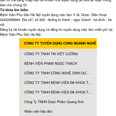
báo cho chúng tôi.
Từ khóa tìm kiếm
Bệnh Viện Phụ Sản Hà Nội tuyển dụng việc làm Y tế- Dược. Điện thoại:
02432595694. Địa chỉ: số 929 - đường la thành - ngọc khánh - ba đình - hà
nội
Đăng ký tài khoản tuyển dụng và đăng tin tuyển dụng việc làm miễn phí tại
Bệnh Viện Phụ Sản Hà Nội
CÔNG TY TUYỂN DỤNG CÙNG NGÀNH NGHỀ
CÔNG TY TNHH TM VIỆT CƯỜNG
BỆNH VIỆN PHẠM NGỌC THẠCH
CÔNG TY TNHH CÔNG NGHỆ DINH DƯỠNG WINCO
CÔNG TY TNHH BỆNH VIỆN ĐA KHOA TƯỜNG TÂM SÀI GÒN
CÔNG TY TNHH BỆNH VIỆN ĐA KHOA TƯỜNG TÂM SÀI GÒN
Công Ty TNHH Dược Phẩm Quang Anh
Nhân viên tiếp đón