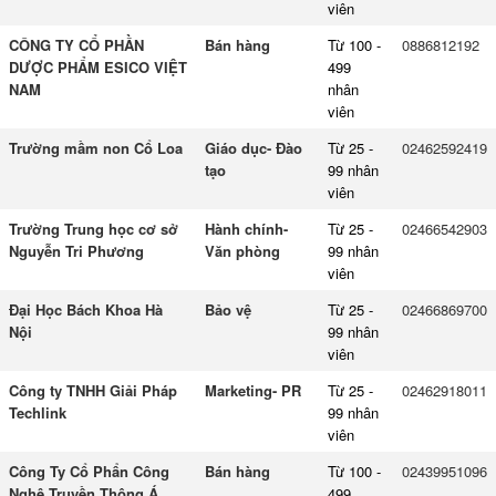
viên
CÔNG TY CỔ PHẦN
Bán hàng
Từ 100 -
0886812192
DƯỢC PHẨM ESICO VIỆT
499
NAM
nhân
viên
Trường mầm non Cổ Loa
Giáo dục- Đào
Từ 25 -
02462592419
tạo
99 nhân
viên
Trường Trung học cơ sở
Hành chính-
Từ 25 -
02466542903
Nguyễn Tri Phương
Văn phòng
99 nhân
viên
Đại Học Bách Khoa Hà
Bảo vệ
Từ 25 -
02466869700
Nội
99 nhân
viên
Công ty TNHH Giải Pháp
Marketing- PR
Từ 25 -
02462918011
Techlink
99 nhân
viên
Công Ty Cổ Phẩn Công
Bán hàng
Từ 100 -
02439951096
Nghệ Truyền Thông Á
499