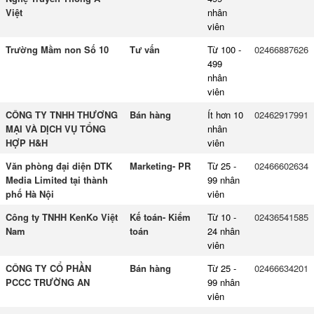
Việt
nhân
viên
Trường Mầm non Số 10
Tư vấn
Từ 100 -
02466887626
499
nhân
viên
CÔNG TY TNHH THƯƠNG
Bán hàng
Ít hơn 10
02462917991
MẠI VÀ DỊCH VỤ TỔNG
nhân
HỢP H&H
viên
Văn phòng đại diện DTK
Marketing- PR
Từ 25 -
02466602634
Media Limited tại thành
99 nhân
phố Hà Nội
viên
Công ty TNHH KenKo Việt
Kế toán- Kiểm
Từ 10 -
02436541585
Nam
toán
24 nhân
viên
CÔNG TY CỔ PHẦN
Bán hàng
Từ 25 -
02466634201
PCCC TRƯỜNG AN
99 nhân
viên