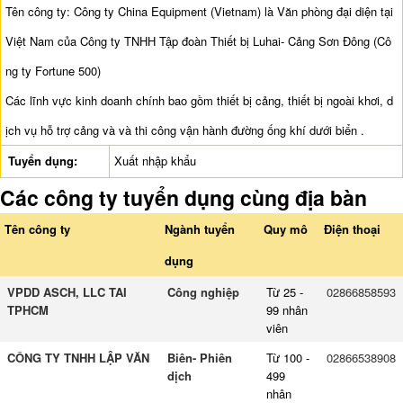
Tên công ty: Công ty China Equipment (Vietnam) là Văn phòng đại diện tại
Việt Nam của Công ty TNHH Tập đoàn Thiết bị Luhai- Cảng Sơn Đông (Cô
ng ty Fortune 500)
Các lĩnh vực kinh doanh chính bao gồm thiết bị cảng, thiết bị ngoài khơi, d
ịch vụ hỗ trợ cảng và và thi công vận hành đường ống khí dưới biển .
Tuyển dụng:
Xuất nhập khẩu
Các công ty tuyển dụng cùng địa bàn
Tên công ty
Ngành tuyển
Quy mô
Điện thoại
dụng
VPDD ASCH, LLC TAI
Công nghiệp
Từ 25 -
02866858593
TPHCM
99 nhân
viên
CÔNG TY TNHH LẬP VĂN
Biên- Phiên
Từ 100 -
02866538908
dịch
499
nhân