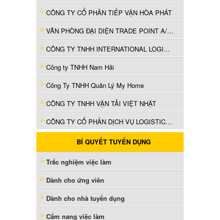
CÔNG TY CỔ PHẦN TIẾP VẬN HÒA PHÁT
VĂN PHÒNG ĐẠI DIỆN TRADE POINT A/S, DIRECT CONTAINER TẠI THÀNH PHỐ HỒ CHÍ MINH
CÔNG TY TNHH INTERNATIONAL LOGISTICS GLORY (VIỆT NAM)
Công ty TNHH Nam Hải
Công Ty TNHH Quản Lý My Home
CÔNG TY TNHH VẬN TẢI VIỆT NHẬT
CÔNG TY CỔ PHẦN DỊCH VỤ LOGISTICS THÀNH THÀNH CÔNG
BÍ QUYẾT TUYỂN DỤNG
Trắc nghiệm việc làm
Dành cho ứng viên
Dành cho nhà tuyển dụng
Cẩm nang việc làm