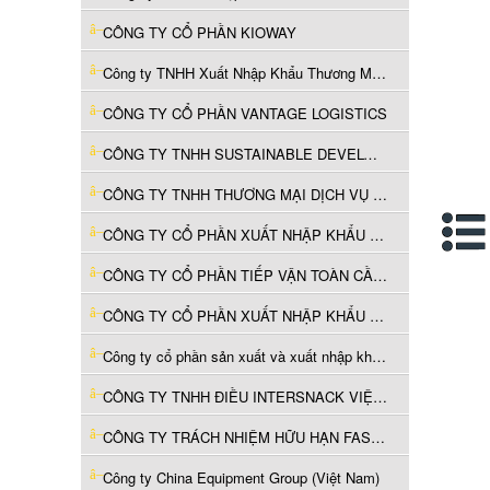
CÔNG TY CỔ PHẦN KIOWAY
Công ty TNHH Xuất Nhập Khẩu Thương Mại Nextworld
CÔNG TY CỔ PHẦN VANTAGE LOGISTICS
CÔNG TY TNHH SUSTAINABLE DEVELOPMENT S.U.D
CÔNG TY TNHH THƯƠNG MẠI DỊCH VỤ HÀNG HÓA TMT
CÔNG TY CỔ PHẦN XUẤT NHẬP KHẨU AFA
CÔNG TY CỔ PHẦN TIẾP VẬN TOÀN CẦU SM VIỆT NAM
CÔNG TY CỔ PHẦN XUẤT NHẬP KHẨU TƯỜNG HOA
Công ty cổ phần sản xuất và xuất nhập khẩu TSTHAI
CÔNG TY TNHH ĐIỀU INTERSNACK VIỆT NAM
CÔNG TY TRÁCH NHIỆM HỮU HẠN FASHION GARMENTS 2
Công ty China Equipment Group (Việt Nam)