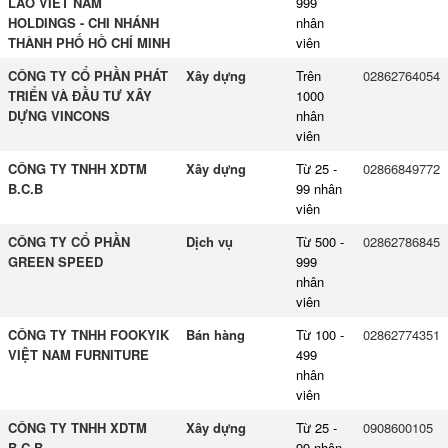
LAO VIET NAM
999
HOLDINGS - CHI NHÁNH
nhân
THÀNH PHỐ HỒ CHÍ MINH
viên
CÔNG TY CỔ PHẦN PHÁT
Xây dựng
Trên
02862764054
TRIỂN VÀ ĐẦU TƯ XÂY
1000
DỰNG VINCONS
nhân
viên
CÔNG TY TNHH XDTM
Xây dựng
Từ 25 -
02866849772
B.C.B
99 nhân
viên
CÔNG TY CỔ PHẦN
Dịch vụ
Từ 500 -
02862786845
GREEN SPEED
999
nhân
viên
CÔNG TY TNHH FOOKYIK
Bán hàng
Từ 100 -
02862774351
VIỆT NAM FURNITURE
499
nhân
viên
CÔNG TY TNHH XDTM
Xây dựng
Từ 25 -
0908600105
B.C.B
99 nhân