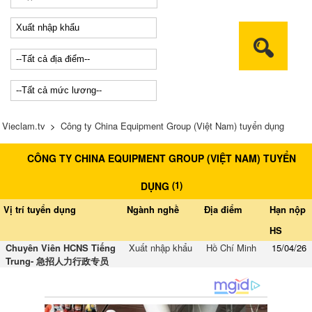
Vieclam.tv
>
Công ty China Equipment Group (Việt Nam) tuyển dụng
CÔNG TY CHINA EQUIPMENT GROUP (VIỆT NAM) TUYỂN
(
1
)
DỤNG
Vị trí tuyển dụng
Ngành nghề
Địa điểm
Hạn nộp
HS
Chuyên Viên HCNS Tiếng
Xuất nhập khẩu
Hồ Chí Minh
15/04/26
Trung- 急招人力行政专员