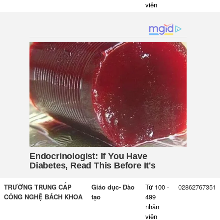
viên
TRƯỜNG TRUNG CẤP
Giáo dục- Đào
Từ 100 -
02862767351
CÔNG NGHỆ BÁCH KHOA
tạo
499
nhân
viên