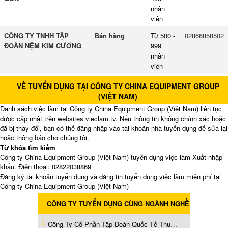
nhân
viên
CÔNG TY TNHH TẬP
Bán hàng
Từ 500 -
02866858502
ĐOÀN NỆM KIM CƯƠNG
999
nhân
viên
VỀ TUYỂN DỤNG TẠI CÔNG TY CHINA EQUIPMENT GROUP
(VIỆT NAM)
Danh sách việc làm tại Công ty China Equipment Group (Việt Nam) liên tục
được cập nhật trên websites vieclam.tv. Nếu thông tin không chính xác hoặc
đã bị thay đổi, bạn có thể đăng nhập vào tài khoản nhà tuyển dụng để sửa lại
hoặc thông báo cho chúng tôi.
Từ khóa tìm kiếm
Công ty China Equipment Group (Việt Nam) tuyển dụng việc làm Xuất nhập
khẩu. Điện thoại: 02822038869
Đăng ký tài khoản tuyển dụng và đăng tin tuyển dụng việc làm miễn phí tại
Công ty China Equipment Group (Việt Nam)
CÔNG TY TUYỂN DỤNG CÙNG NGÀNH NGHỀ
Công Ty Cổ Phần Tập Đoàn Quốc Tế Thuận Phát