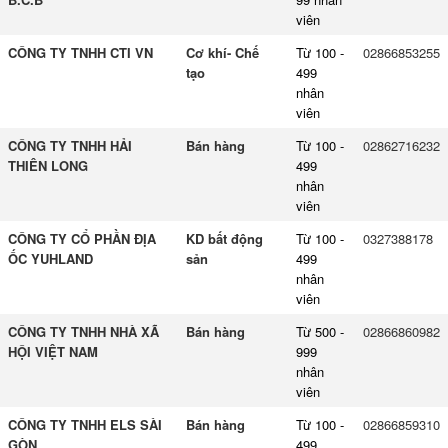
viên
CÔNG TY TNHH CTI VN
Cơ khí- Chế
Từ 100 -
02866853255
tạo
499
nhân
viên
CÔNG TY TNHH HẢI
Bán hàng
Từ 100 -
02862716232
THIÊN LONG
499
nhân
viên
CÔNG TY CỔ PHẦN ĐỊA
KD bất động
Từ 100 -
0327388178
ỐC YUHLAND
sản
499
nhân
viên
CÔNG TY TNHH NHÀ XÃ
Bán hàng
Từ 500 -
02866860982
HỘI VIỆT NAM
999
nhân
viên
CÔNG TY TNHH ELS SÀI
Bán hàng
Từ 100 -
02866859310
GÒN
499