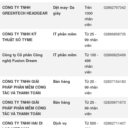
CÔNG TY TNHH
Dệt may- Da
Trên
02862767342
GREENTECH HEADGEAR
giày
1000
nhân
viên
CÔNG TY TNHH KỸ
IT phần mềm
Từ 25 -
02866858735
THUẬT SỐ TYME
99 nhân
viên
Công ty Cổ phần Công
IT phần mềm
Từ 100 -
02866825499
nghệ Fusion Dream
499
nhân
viên
CÔNG TY TNHH GIẢI
Bán hàng
Từ 25 -
02837154183
PHÁP PHẦN MỀM CÔNG
99 nhân
TÁC VÀ THANH TOÁN
viên
CÔNG TY TNHH GIẢI
Bán hàng
Từ 25 -
02839971673
PHÁP PHẦN MỀM CÔNG
99 nhân
TÁC VÀ THANH TOÁN
viên
CÔNG TY TNHH HAI DI
Dịch vụ
Từ 500 -
02862711407