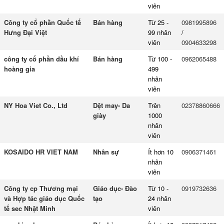
viên
Công ty cổ phần Quốc tế
Bán hàng
Từ 25 -
0981995896
Hưng Đại Việt
99 nhân
/
viên
0904633298
công ty cổ phần dầu khí
Bán hàng
Từ 100 -
0962065488
hoàng gia
499
nhân
viên
NY Hoa Viet Co., Ltd
Dệt may- Da
Trên
02378860666
giày
1000
nhân
viên
KOSAIDO HR VIET NAM
Nhân sự
Ít hơn 10
0906371461
nhân
viên
Công ty cp Thương mại
Giáo dục- Đào
Từ 10 -
0919732636
và Hợp tác giáo dục Quốc
tạo
24 nhân
tế sec Nhật Minh
viên