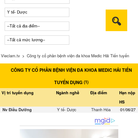
Vieclam.tv
>
Công ty cổ phần bệnh viện đa khoa Medic Hải Tiến tuyển
CÔNG TY CỔ PHẦN BỆNH VIỆN ĐA KHOA MEDIC HẢI TIẾN
dụng
(
1
)
TUYỂN DỤNG
Vị trí tuyển dụng
Ngành nghề
Địa điểm
Hạn nộp
HS
Nv Điều Dưỡng
Y tế- Dược
Thanh Hóa
01/06/27