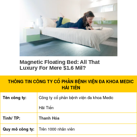
THÔNG TIN CÔNG TY CỔ PHẦN BỆNH VIỆN ĐA KHOA MEDIC
HẢI TIẾN
Tên công ty:
Công ty cổ phần bệnh viện đa khoa Medic
Hải Tiến
Tỉnh/ TP:
Thanh Hóa
Quy mô công ty:
Trên 1000 nhân viên