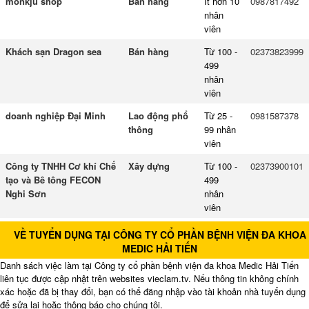
monkju shop
Bán hàng
Ít hơn 10
0987817492
nhân
viên
Khách sạn Dragon sea
Bán hàng
Từ 100 -
02373823999
499
nhân
viên
doanh nghiệp Đại Minh
Lao động phổ
Từ 25 -
0981587378
thông
99 nhân
viên
Công ty TNHH Cơ khí Chế
Xây dựng
Từ 100 -
02373900101
tạo và Bê tông FECON
499
Nghi Sơn
nhân
viên
VỀ TUYỂN DỤNG TẠI CÔNG TY CỔ PHẦN BỆNH VIỆN ĐA KHOA
MEDIC HẢI TIẾN
Danh sách việc làm tại Công ty cổ phần bệnh viện đa khoa Medic Hải Tiến
liên tục được cập nhật trên websites vieclam.tv. Nếu thông tin không chính
xác hoặc đã bị thay đổi, bạn có thể đăng nhập vào tài khoản nhà tuyển dụng
để sửa lại hoặc thông báo cho chúng tôi.