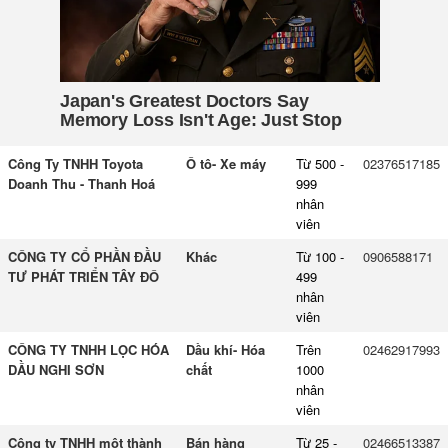
Công Ty TNHH Toyota
Ô tô- Xe máy
Từ 500 -
02376517185
Doanh Thu - Thanh Hoá
999
nhân
viên
CÔNG TY CỔ PHẦN ĐẦU
Khác
Từ 100 -
0906588171
TƯ PHÁT TRIỂN TÂY ĐÔ
499
nhân
viên
CÔNG TY TNHH LỌC HÓA
Dầu khí- Hóa
Trên
02462917993
DẦU NGHI SƠN
chất
1000
nhân
viên
Công ty TNHH một thành
Bán hàng
Từ 25 -
02466513387