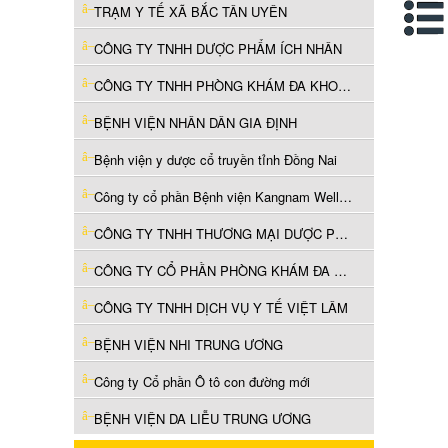
TRẠM Y TẾ XÃ BẮC TÂN UYÊN
CÔNG TY TNHH DƯỢC PHẨM ÍCH NHÂN
CÔNG TY TNHH PHÒNG KHÁM ĐA KHOA NHƠN TÂM
BỆNH VIỆN NHÂN DÂN GIA ĐỊNH
Bệnh viện y dược cổ truyền tỉnh Đồng Nai
Công ty cổ phần Bệnh viện Kangnam Wellness
CÔNG TY TNHH THƯƠNG MẠI DƯỢC PHẨM TRANG LY
CÔNG TY CỔ PHẦN PHÒNG KHÁM ĐA KHOA TÂM LONG
CÔNG TY TNHH DỊCH VỤ Y TẾ VIỆT LÂM
BỆNH VIỆN NHI TRUNG ƯƠNG
Công ty Cổ phần Ô tô con đường mới
BỆNH VIỆN DA LIỄU TRUNG ƯƠNG