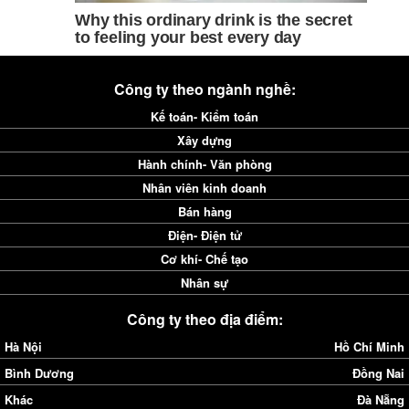
Công ty theo ngành nghề:
Kế toán- Kiểm toán
Xây dựng
Hành chính- Văn phòng
Nhân viên kinh doanh
Bán hàng
Điện- Điện tử
Cơ khí- Chế tạo
Nhân sự
Công ty theo địa điểm:
Hà Nội
Hồ Chí Minh
Bình Dương
Đồng Nai
Khác
Đà Nẵng