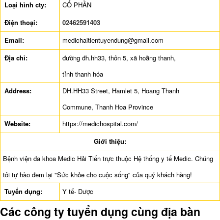
Loại hình cty:
CỔ PHẦN
Điện thoại:
02462591403
Email:
medichaitientuyendung@gmail.com
Địa chỉ:
đường đh.hh33, thôn 5, xã hoằng thanh,
tỉnh thanh hóa
Address:
DH.HH33 Street, Hamlet 5, Hoang Thanh
Commune, Thanh Hoa Province
Website:
https://medichospital.com/
Giới thiệu:
Bệnh viện đa khoa Medic Hải Tiến trực thuộc Hệ thống y tế Medic. Chúng
tôi tự hào đem lại "Sức khỏe cho cuộc sống" của quý khách hàng!
Tuyển dụng:
Y tế- Dược
Các công ty tuyển dụng cùng địa bàn