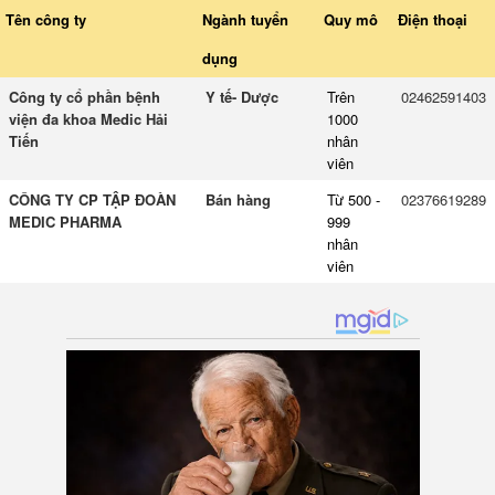
Tên công ty
Ngành tuyển
Quy mô
Điện thoại
dụng
Công ty cổ phần bệnh
Y tế- Dược
Trên
02462591403
viện đa khoa Medic Hải
1000
Tiến
nhân
viên
CÔNG TY CP TẬP ĐOÀN
Bán hàng
Từ 500 -
02376619289
MEDIC PHARMA
999
nhân
viên