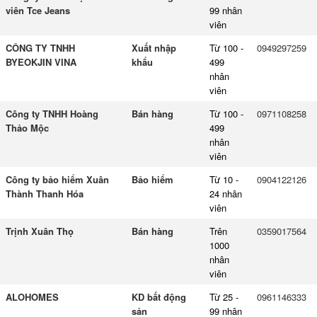
viên Tce Jeans
99 nhân
viên
CÔNG TY TNHH
Xuất nhập
Từ 100 -
0949297259
BYEOKJIN VINA
khẩu
499
nhân
viên
Công ty TNHH Hoàng
Bán hàng
Từ 100 -
0971108258
Thảo Mộc
499
nhân
viên
Công ty bảo hiểm Xuân
Bảo hiểm
Từ 10 -
0904122126
Thành Thanh Hóa
24 nhân
viên
Trịnh Xuân Thọ
Bán hàng
Trên
0359017564
1000
nhân
viên
ALOHOMES
KD bất động
Từ 25 -
0961146333
sản
99 nhân