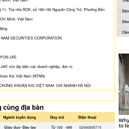
Trắ
ng 11, Tòa nhà ROX, số 180-192 Nguyễn Công Trứ, Phường Bến
Dàn
Chí Minh, Việt Nam
Dàn
 động
Cẩm
IET NAM SECURITIES CORPORATION
 HYUN JAE
JAE còn đại diện các doanh nghiệp, đơn vị:
hoán Kis Việt Nam (NTNN)
CHỨNG KHOÁN KIS VIỆT NAM- CHI NHÁNH HÀ NỘI
g cùng địa bàn
Ngành tuyển dụng
Quy mô
Điện thoại
Giáo dục- Đào tạo
Từ 100 - 499
02466895774