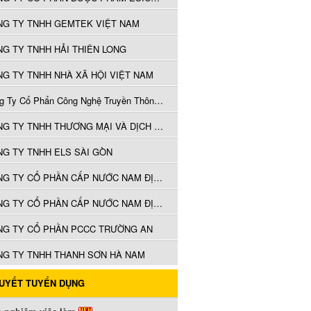
NG TY TNHH GEMTEK VIỆT NAM
G TY TNHH HẢI THIÊN LONG
G TY TNHH NHÀ XÃ HỘI VIỆT NAM
Công Ty Cổ Phẩn Công Nghệ Truyền Thông Á Việt
CÔNG TY TNHH THƯƠNG MẠI VÀ DỊCH VỤ TỔNG HỢP H&H
G TY TNHH ELS SÀI GÒN
CÔNG TY CỔ PHẦN CẤP NƯỚC NAM ĐỊNH
CÔNG TY CỔ PHẦN CẤP NƯỚC NAM ĐỊNH
NG TY CỔ PHẦN PCCC TRƯỜNG AN
NG TY TNHH THANH SƠN HÀ NAM
QUYẾT TUYỂN DỤNG