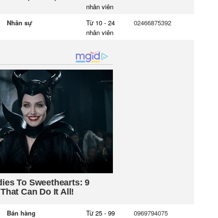
nhân viên
Nhân sự
Từ 10 - 24
02466875392
nhân viên
Bán hàng
Từ 25 - 99
0969794075