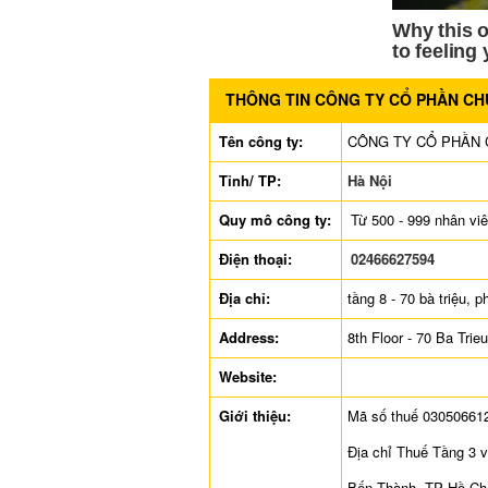
THÔNG TIN CÔNG TY CỔ PHẦN CH
Tên công ty:
CÔNG TY CỔ PHẦN 
Tỉnh/ TP:
Hà Nội
Quy mô công ty:
Từ 500 - 999 nhân vi
Điện thoại:
02466627594
Địa chỉ:
tầng 8 - 70 bà triệu, 
Address:
8th Floor - 70 Ba Tri
Website:
Giới thiệu:
Mã số thuế 03050661
Địa chỉ Thuế Tầng 3 
Bến Thành, TP Hồ Ch