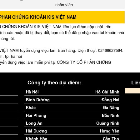
nhân viên
 PHẦN CHỨNG KHOÁN KIS VIỆT NAM
 CHỨNG KHOÁN KIS VIỆT NAM liên tục được cập nhật trên
ính xác hoặc đã bị thay đổi, bạn có thể đăng nhập vào tài khoản nhà
húng tôi.
NAM tuyển dụng việc làm Bán hàng. Điện thoại: 02466627594.
m, tp. hà nội
n tuyển dụng việc làm miễn phí tại CÔNG TY CỔ PHẦN CHỨNG
Công ty theo địa điểm:
Liên
Hà Nội
Hồ Chí Minh
Bình Dương
Đồng Nai
Khác
Đà Nẵng
Hải Phòng
Bắc Ninh
Long An
Quảng Ninh
Hải Dương
Hưng Yên
Khánh Hòa
Cần Thơ