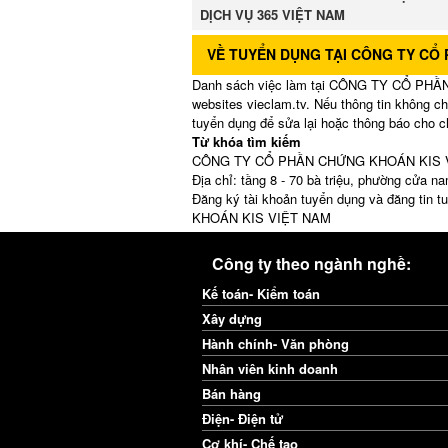
DỊCH VỤ 365 VIỆT NAM
VỀ TUYỂN DỤNG TẠI CÔNG TY CỔ
Danh sách việc làm tại CÔNG TY CỔ PHẦN
websites vieclam.tv. Nếu thông tin không ch
tuyển dụng để sửa lại hoặc thông báo cho c
Từ khóa tìm kiếm
CÔNG TY CỔ PHẦN CHỨNG KHOÁN KIS VIỆT 
Địa chỉ: tầng 8 - 70 bà triệu, phường cửa na
Đăng ký tài khoản tuyển dụng và đăng ti
KHOÁN KIS VIỆT NAM
Công ty theo ngành nghề:
Kế toán- Kiểm toán
Xây dựng
Hành chính- Văn phòng
Nhân viên kinh doanh
Bán hàng
Điện- Điện tử
Cơ khí- Chế tạo