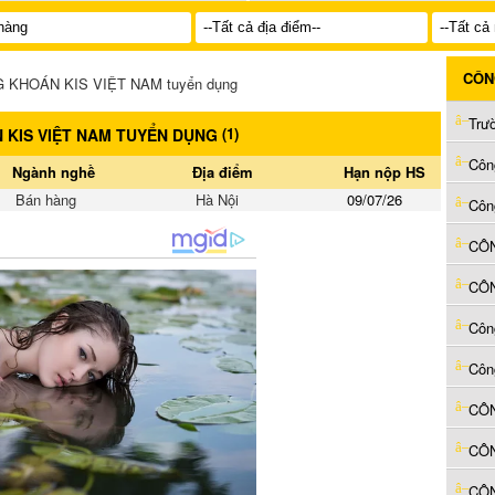
CÔN
KHOÁN KIS VIỆT NAM tuyển dụng
Trư
(
1
)
KIS VIỆT NAM TUYỂN DỤNG
Côn
Ngành nghề
Địa điểm
Hạn nộp HS
Bán hàng
Hà Nội
09/07/26
Côn
Côn