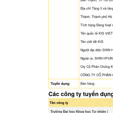
Địa chỉ Tầng 3 và tầ
Thành, Thành phố Hồ 
Tình trạng Đang hoạt
Tên quốc tế KIS V
Tên viết tắt KIS
Người đại diện SHIN
Ngoài ra, SHIN HYUN 
Cty Cổ Phần Chứng K
CÔNG TY CỔ PHẦN 
Tuyển dụng:
Bán hàng
Các công ty tuyển dụn
Tên công ty
Trường Đại học Khoa học Tự nhiên |