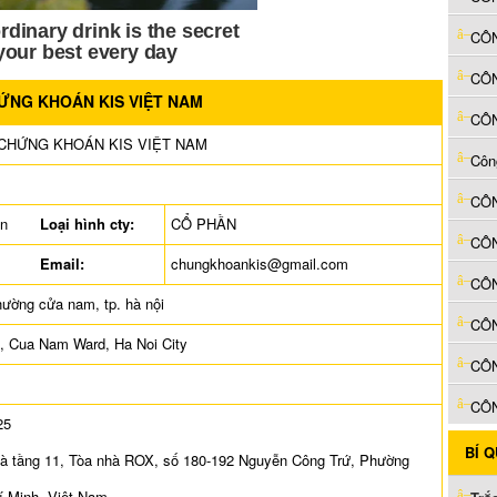
CÔ
CÔN
ỨNG KHOÁN KIS VIỆT NAM
CÔN
CHỨNG KHOÁN KIS VIỆT NAM
ên
Loại hình cty:
CỔ PHẦN
CÔN
Email:
chungkhoankis@gmail.com
phường cửa nam, tp. hà nội
eu, Cua Nam Ward, Ha Noi City
CÔ
CÔ
25
BÍ 
và tầng 11, Tòa nhà ROX, số 180-192 Nguyễn Công Trứ, Phường
í Minh, Việt Nam