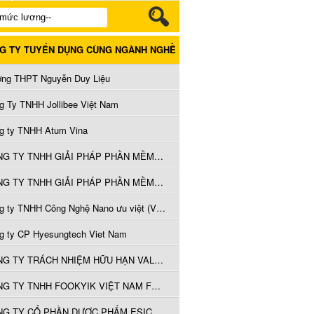
G TY TUYỂN DỤNG CÙNG NGÀNH NGHỀ
ờng THPT Nguyễn Duy Liệu
g Ty TNHH Jollibee Việt Nam
g ty TNHH Atum Vina
CÔNG TY TNHH GIẢI PHÁP PHẦN MỀM CÔNG TÁC VÀ THANH TOÁN
CÔNG TY TNHH GIẢI PHÁP PHẦN MỀM CÔNG TÁC VÀ THANH TOÁN
Công ty TNHH Công Nghệ Nano ưu việt (Việt Nam)
g ty CP Hyesungtech Viet Nam
CÔNG TY TRÁCH NHIỆM HỮU HẠN VALSPAR (VIỆT NAM)
CÔNG TY TNHH FOOKYIK VIỆT NAM FURNITURE
CÔNG TY CỔ PHẦN DƯỢC PHẨM ESICO VIỆT NAM