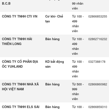
B.C.B
99 nhân
viên
CÔNG TY TNHH CTI VN
Cơ khí- Chế
Từ 100 -
02866853255
tạo
499
nhân
viên
CÔNG TY TNHH HẢI
Bán hàng
Từ 100 -
02862716232
THIÊN LONG
499
nhân
viên
CÔNG TY CỔ PHẦN ĐỊA
KD bất động
Từ 100 -
0327388178
ỐC YUHLAND
sản
499
nhân
viên
CÔNG TY TNHH NHÀ XÃ
Bán hàng
Từ 500 -
02866860982
HỘI VIỆT NAM
999
nhân
viên
CÔNG TY TNHH ELS SÀI
Bán hàng
Từ 100 -
02866859310