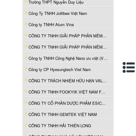
Trường THPT Nguyễn Duy Liệu
Công Ty TNHH Jollibee Việt Nam
Công ty TNHH Atum Vina
CÔNG TY TNHH GIẢI PHÁP PHẦN MỀM CÔNG TÁC VÀ THANH TOÁN
CÔNG TY TNHH GIẢI PHÁP PHẦN MỀM CÔNG TÁC VÀ THANH TOÁN
Công ty TNHH Công Nghệ Nano ưu việt (Việt Nam)
Công ty CP Hyesungtech Viet Nam
CÔNG TY TRÁCH NHIỆM HỮU HẠN VALSPAR (VIỆT NAM)
CÔNG TY TNHH FOOKYIK VIỆT NAM FURNITURE
CÔNG TY CỔ PHẦN DƯỢC PHẨM ESICO VIỆT NAM
CÔNG TY TNHH GEMTEK VIỆT NAM
CÔNG TY TNHH HẢI THIÊN LONG