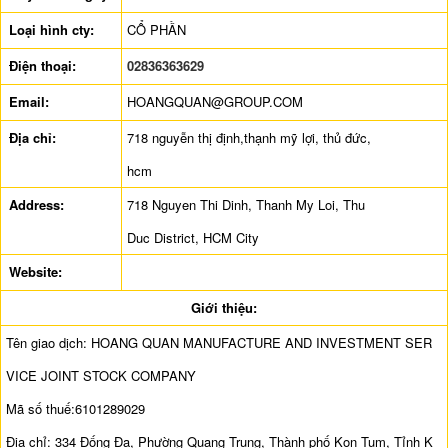
Loại hình cty:
CỔ PHẦN
Điện thoại:
02836363629
Email:
HOANGQUAN@GROUP.COM
Địa chỉ:
718 nguyễn thị định,thạnh mỹ lợi, thủ đức,
hcm
Address:
718 Nguyen Thi Dinh, Thanh My Loi, Thu
Duc District, HCM City
Website:
Giới thiệu:
Tên giao dịch: HOANG QUAN MANUFACTURE AND INVESTMENT SER
VICE JOINT STOCK COMPANY
Mã số thuế:6101289029
Địa chỉ: 334 Đống Đa, Phường Quang Trung, Thành phố Kon Tum, Tỉnh K