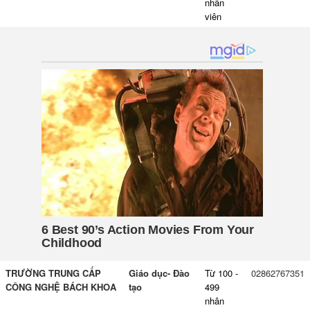
nhân
viên
TRƯỜNG TRUNG CẤP
Giáo dục- Đào
Từ 100 -
02862767351
CÔNG NGHỆ BÁCH KHOA
tạo
499
nhân