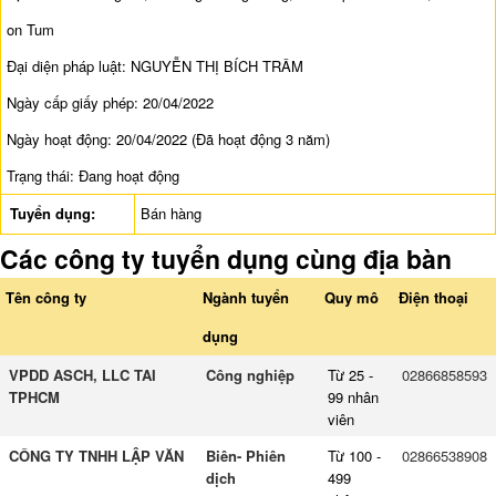
on Tum
Đại diện pháp luật: NGUYỄN THỊ BÍCH TRÂM
Ngày cấp giấy phép: 20/04/2022
Ngày hoạt động: 20/04/2022 (Đã hoạt động 3 năm)
Trạng thái: Đang hoạt động
Tuyển dụng:
Bán hàng
Các công ty tuyển dụng cùng địa bàn
Tên công ty
Ngành tuyển
Quy mô
Điện thoại
dụng
VPDD ASCH, LLC TAI
Công nghiệp
Từ 25 -
02866858593
TPHCM
99 nhân
viên
CÔNG TY TNHH LẬP VĂN
Biên- Phiên
Từ 100 -
02866538908
dịch
499