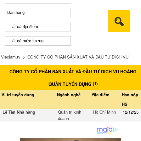
Vieclam.tv
>
CÔNG TY CỔ PHẦN SẢN XUẤT VÀ ĐẦU TƯ DỊCH VỤ
CÔNG TY CỔ PHẦN SẢN XUẤT VÀ ĐẦU TƯ DỊCH VỤ HOÀNG
HOÀNG QUÂN tuyển dụng
(
1
)
QUÂN TUYỂN DỤNG
Vị trí tuyển dụng
Ngành nghề
Địa điểm
Hạn nộp
HS
Lễ Tân Nhà hàng
Quản trị kinh
Hồ Chí Minh
12/12/25
doanh