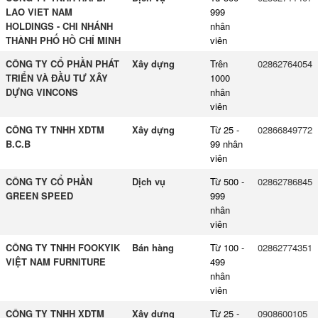
LAO VIET NAM
999
HOLDINGS - CHI NHÁNH
nhân
THÀNH PHỐ HỒ CHÍ MINH
viên
CÔNG TY CỔ PHẦN PHÁT
Xây dựng
Trên
02862764054
TRIỂN VÀ ĐẦU TƯ XÂY
1000
DỰNG VINCONS
nhân
viên
CÔNG TY TNHH XDTM
Xây dựng
Từ 25 -
02866849772
B.C.B
99 nhân
viên
CÔNG TY CỔ PHẦN
Dịch vụ
Từ 500 -
02862786845
GREEN SPEED
999
nhân
viên
CÔNG TY TNHH FOOKYIK
Bán hàng
Từ 100 -
02862774351
VIỆT NAM FURNITURE
499
nhân
viên
CÔNG TY TNHH XDTM
Xây dựng
Từ 25 -
0908600105