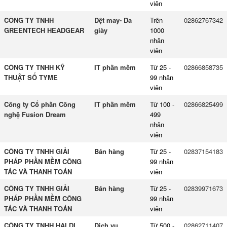
viên
CÔNG TY TNHH
Dệt may- Da
Trên
02862767342
GREENTECH HEADGEAR
giày
1000
nhân
viên
CÔNG TY TNHH KỸ
IT phần mềm
Từ 25 -
02866858735
THUẬT SỐ TYME
99 nhân
viên
Công ty Cổ phần Công
IT phần mềm
Từ 100 -
02866825499
nghệ Fusion Dream
499
nhân
viên
CÔNG TY TNHH GIẢI
Bán hàng
Từ 25 -
02837154183
PHÁP PHẦN MỀM CÔNG
99 nhân
TÁC VÀ THANH TOÁN
viên
CÔNG TY TNHH GIẢI
Bán hàng
Từ 25 -
02839971673
PHÁP PHẦN MỀM CÔNG
99 nhân
TÁC VÀ THANH TOÁN
viên
CÔNG TY TNHH HAI DI
Dịch vụ
Từ 500 -
02862711407