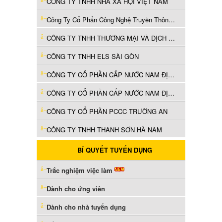
CÔNG TY TNHH NHÀ XÃ HỘI VIỆT NAM
Công Ty Cổ Phẩn Công Nghệ Truyền Thông Á Việt
CÔNG TY TNHH THƯƠNG MẠI VÀ DỊCH VỤ TỔNG HỢP H&H
CÔNG TY TNHH ELS SÀI GÒN
CÔNG TY CỔ PHẦN CẤP NƯỚC NAM ĐỊNH
CÔNG TY CỔ PHẦN CẤP NƯỚC NAM ĐỊNH
CÔNG TY CỔ PHẦN PCCC TRƯỜNG AN
CÔNG TY TNHH THANH SƠN HÀ NAM
BÍ QUYẾT TUYỂN DỤNG
Trắc nghiệm việc làm
Dành cho ứng viên
Dành cho nhà tuyển dụng