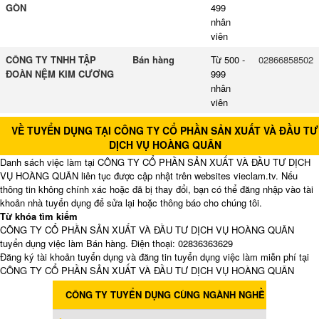
GÒN
499
nhân
viên
CÔNG TY TNHH TẬP
Bán hàng
Từ 500 -
02866858502
ĐOÀN NỆM KIM CƯƠNG
999
nhân
viên
VỀ TUYỂN DỤNG TẠI CÔNG TY CỔ PHẦN SẢN XUẤT VÀ ĐẦU TƯ
DỊCH VỤ HOÀNG QUÂN
Danh sách việc làm tại CÔNG TY CỔ PHẦN SẢN XUẤT VÀ ĐẦU TƯ DỊCH
VỤ HOÀNG QUÂN liên tục được cập nhật trên websites vieclam.tv. Nếu
thông tin không chính xác hoặc đã bị thay đổi, bạn có thể đăng nhập vào tài
khoản nhà tuyển dụng để sửa lại hoặc thông báo cho chúng tôi.
Từ khóa tìm kiếm
CÔNG TY CỔ PHẦN SẢN XUẤT VÀ ĐẦU TƯ DỊCH VỤ HOÀNG QUÂN
tuyển dụng việc làm Bán hàng. Điện thoại: 02836363629
Đăng ký tài khoản tuyển dụng và đăng tin tuyển dụng việc làm miễn phí tại
CÔNG TY CỔ PHẦN SẢN XUẤT VÀ ĐẦU TƯ DỊCH VỤ HOÀNG QUÂN
CÔNG TY TUYỂN DỤNG CÙNG NGÀNH NGHỀ