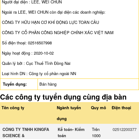
Người đại diện : LEE, WEI CHUN
Ngoài ra LEE, WEI CHUN còn đại diện các doanh nghiệp:
CÔNG TY HỮU HẠN CƠ KHÍ ĐỘNG LỰC TOÀN CẦU
CÔNG TY CỔ PHẦN CÔNG NGHIỆP CHÍNH XÁC VIỆT NAM
Số điện thoại: 02516507998
Ngày hoạt động : 2020-10-02
Quản lý bởi : Cục Thuế Tỉnh Đồng Nai
Loại hình DN : Công ty cổ phần ngoài NN
Tuyển dụng:
Bán hàng
Các công ty tuyển dụng cùng địa bàn
Tên công ty
Ngành tuyển
Quy mô
Điện thoại
dụng
CÔNG TY TNHH KINGFA
Kế toán- Kiểm
Trên
02512200377
SCIENCE &
toán
1000