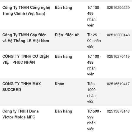
Công Ty TNHH Công nghệ
Bán hàng
Từ 100 -
02516299229
Trung Chính (Việt Nam)
499
nhân
viên
Công Ty TNHH Cáp Điện
Điện- Điện tử
Từ 25 -
02512200148
và Hệ Thống LS Việt Nam
99 nhân
viên
CÔNG TY TNHH CƠ ĐIỆN
Bán hàng
Từ 100 -
02516270419
VIỆT PHÚC NHÂN
499
nhân
viên
CÔNG TY TNHH MAX
Khác
Trên
02516519417
SUCCEED
1000
nhân
viên
Công ty TNHH Dona
Bán hàng
Từ 500 -
02513673148
Victor Molds MFG
999
nhân
viên