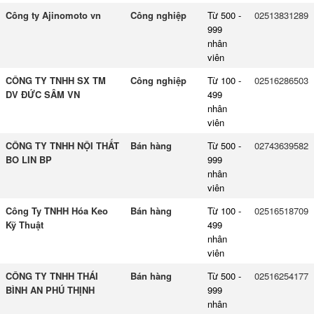
Công ty Ajinomoto vn
Công nghiệp
Từ 500 -
02513831289
999
nhân
viên
CÔNG TY TNHH SX TM
Công nghiệp
Từ 100 -
02516286503
DV ĐỨC SÂM VN
499
nhân
viên
CÔNG TY TNHH NỘI THẤT
Bán hàng
Từ 500 -
02743639582
BO LIN BP
999
nhân
viên
Công Ty TNHH Hóa Keo
Bán hàng
Từ 100 -
02516518709
Kỹ Thuật
499
nhân
viên
CÔNG TY TNHH THÁI
Bán hàng
Từ 500 -
02516254177
BÌNH AN PHÚ THỊNH
999
nhân