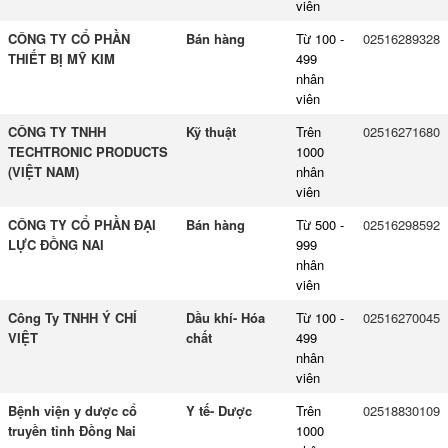
viên
CÔNG TY CỔ PHẦN
Bán hàng
Từ 100 -
02516289328
THIẾT BỊ MỸ KIM
499
nhân
viên
CÔNG TY TNHH
Kỹ thuật
Trên
02516271680
TECHTRONIC PRODUCTS
1000
(VIỆT NAM)
nhân
viên
CÔNG TY CỔ PHẦN ĐẠI
Bán hàng
Từ 500 -
02516298592
LỰC ĐỒNG NAI
999
nhân
viên
Công Ty TNHH Ý CHÍ
Dầu khí- Hóa
Từ 100 -
02516270045
VIỆT
chất
499
nhân
viên
Bệnh viện y dược cổ
Y tế- Dược
Trên
02518830109
truyền tỉnh Đồng Nai
1000