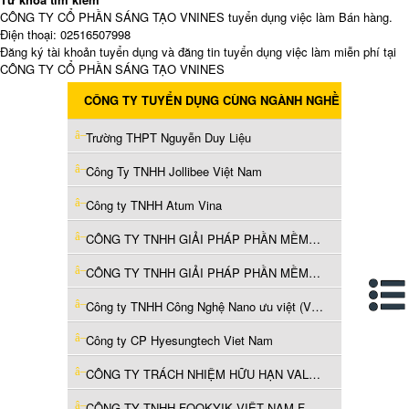
CÔNG TY CỔ PHẦN SÁNG TẠO VNINES tuyển dụng việc làm Bán hàng.
Điện thoại: 02516507998
Đăng ký tài khoản tuyển dụng và đăng tin tuyển dụng việc làm miễn phí tại
CÔNG TY CỔ PHẦN SÁNG TẠO VNINES
CÔNG TY TUYỂN DỤNG CÙNG NGÀNH NGHỀ
Trường THPT Nguyễn Duy Liệu
Công Ty TNHH Jollibee Việt Nam
Công ty TNHH Atum Vina
CÔNG TY TNHH GIẢI PHÁP PHẦN MỀM CÔNG TÁC VÀ THANH TOÁN
CÔNG TY TNHH GIẢI PHÁP PHẦN MỀM CÔNG TÁC VÀ THANH TOÁN
Công ty TNHH Công Nghệ Nano ưu việt (Việt Nam)
Công ty CP Hyesungtech Viet Nam
CÔNG TY TRÁCH NHIỆM HỮU HẠN VALSPAR (VIỆT NAM)
CÔNG TY TNHH FOOKYIK VIỆT NAM FURNITURE