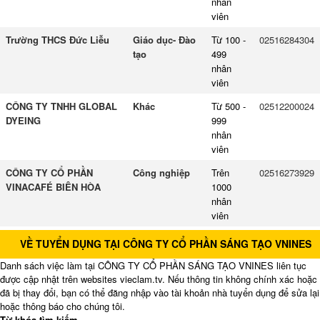
nhân
viên
Trường THCS Đức Liễu
Giáo dục- Đào
Từ 100 -
02516284304
tạo
499
nhân
viên
CÔNG TY TNHH GLOBAL
Khác
Từ 500 -
02512200024
DYEING
999
nhân
viên
CÔNG TY CỔ PHẦN
Công nghiệp
Trên
02516273929
VINACAFÉ BIÊN HÒA
1000
nhân
viên
VỀ TUYỂN DỤNG TẠI CÔNG TY CỔ PHẦN SÁNG TẠO VNINES
Danh sách việc làm tại CÔNG TY CỔ PHẦN SÁNG TẠO VNINES liên tục
được cập nhật trên websites vieclam.tv. Nếu thông tin không chính xác hoặc
đã bị thay đổi, bạn có thể đăng nhập vào tài khoản nhà tuyển dụng để sửa lại
hoặc thông báo cho chúng tôi.
Từ khóa tìm kiếm