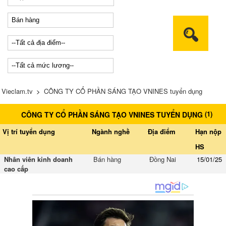
Vieclam.tv
>
CÔNG TY CỔ PHẦN SÁNG TẠO VNINES tuyển dụng
(
1
)
CÔNG TY CỔ PHẦN SÁNG TẠO VNINES TUYỂN DỤNG
Vị trí tuyển dụng
Ngành nghề
Địa điểm
Hạn nộp
HS
Nhân viên kinh doanh
Bán hàng
Đồng Nai
15/01/25
cao cấp