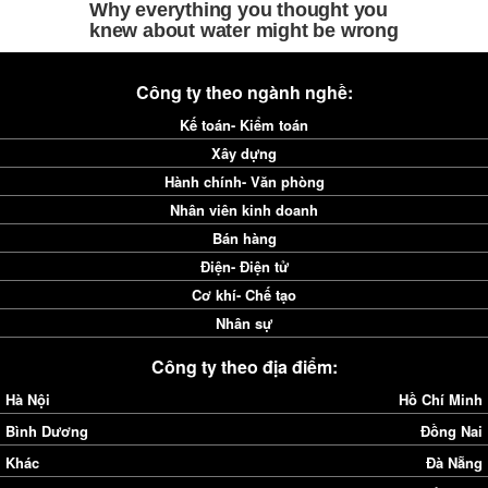
Công ty theo ngành nghề:
Kế toán- Kiểm toán
Xây dựng
Hành chính- Văn phòng
Nhân viên kinh doanh
Bán hàng
Điện- Điện tử
Cơ khí- Chế tạo
Nhân sự
Công ty theo địa điểm:
Hà Nội
Hồ Chí Minh
Bình Dương
Đồng Nai
Khác
Đà Nẵng