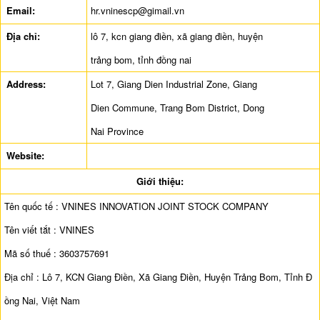
Email:
hr.vninescp@gimail.vn
Địa chỉ:
lô 7, kcn giang điền, xã giang điền, huyện
trảng bom, tỉnh đồng nai
Address:
Lot 7, Giang Dien Industrial Zone, Giang
Dien Commune, Trang Bom District, Dong
Nai Province
Website:
Giới thiệu:
Tên quốc tế : VNINES INNOVATION JOINT STOCK COMPANY
Tên viết tắt : VNINES
Mã số thuế : 3603757691
Địa chỉ : Lô 7, KCN Giang Điền, Xã Giang Điền, Huyện Trảng Bom, Tỉnh Đ
ồng Nai, Việt Nam