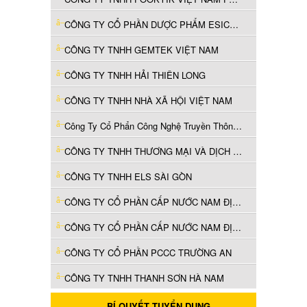
CÔNG TY CỔ PHẦN DƯỢC PHẨM ESICO VIỆT NAM
CÔNG TY TNHH GEMTEK VIỆT NAM
CÔNG TY TNHH HẢI THIÊN LONG
CÔNG TY TNHH NHÀ XÃ HỘI VIỆT NAM
Công Ty Cổ Phẩn Công Nghệ Truyền Thông Á Việt
CÔNG TY TNHH THƯƠNG MẠI VÀ DỊCH VỤ TỔNG HỢP H&H
CÔNG TY TNHH ELS SÀI GÒN
CÔNG TY CỔ PHẦN CẤP NƯỚC NAM ĐỊNH
CÔNG TY CỔ PHẦN CẤP NƯỚC NAM ĐỊNH
CÔNG TY CỔ PHẦN PCCC TRƯỜNG AN
CÔNG TY TNHH THANH SƠN HÀ NAM
BÍ QUYẾT TUYỂN DỤNG