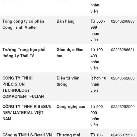
nhân
viên
Tổng công ty cổ phần
Bán hàng
Từ 500 -
02046266888
Công Trình Viettel
999
nhân
viên
Trường Trung học phổ
Giáo dục- Đào
Từ 100 -
02226286621
thông Lý Thái Tổ
tạo
499
nhân
viên
CÔNG TY TNHH
Điện tử viễn
Ít hơn 10
02043662888
PRECISION
thông
nhân
TECHNOLOGY
viên
COMPONENT FULIAN
CÔNG TY TNHH RISESUN
Công nghệ cao
Từ 500 -
02226292009
NEW MATERIAL VIỆT
999
NAM
nhân
viên
Công ty TNHH S-Retail VN
Thương mại
Từ 10 -
02466875570