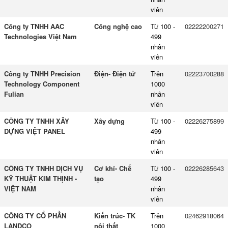
viên
Công ty TNHH AAC
Công nghệ cao
Từ 100 -
02222200271
Technologies Việt Nam
499
nhân
viên
Công ty TNHH Precision
Điện- Điện tử
Trên
02223700288
Technology Component
1000
Fulian
nhân
viên
CÔNG TY TNHH XÂY
Xây dựng
Từ 100 -
02226275899
DỰNG VIỆT PANEL
499
nhân
viên
CÔNG TY TNHH DỊCH VỤ
Cơ khí- Chế
Từ 100 -
02226285643
KỸ THUẬT KIM THỊNH -
tạo
499
VIỆT NAM
nhân
viên
CÔNG TY CỔ PHẦN
Kiến trúc- TK
Trên
02462918064
LANDCO
nội thất
1000