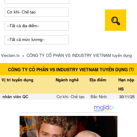
Vieclam.tv
>
CÔNG TY CỔ PHẦN VS INDUSTRY VIETNAM tuyển dụng
(
1
)
CÔNG TY CỔ PHẦN VS INDUSTRY VIETNAM TUYỂN DỤNG
Vị trí tuyển dụng
Ngành nghề
Địa điểm
Hạn nộp
HS
nhân viên QC
Cơ khí- Chế tạo
Bắc Ninh
30/11/25