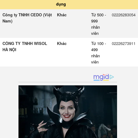
dụng
Công ty TNHH CEDO (Việt
Khác
Từ 500 -
02226283054
Nam)
999
nhân
viên
CÔNG TY TNHH WISOL
Khác
Từ 100 -
02226273911
HÀ NỘI
499
nhân
viên