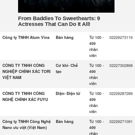
Công ty TNHH Atum Vina
Bán hàng
Từ 100 -
02226273119
499
nhân
viên
CÔNG TY TNHH CÔNG
Cơ khí- Chế
Từ 100 -
02227302868
NGHIỆP CHÍNH XÁC TORI
tạo
499
VIỆT NAM
nhân
viên
CÔNG TY TNHH CÔNG
Điện- Điện tử
Từ 100 -
02226287289
NGHỆ CHÍNH XÁC FUYU
499
nhân
viên
Công ty TNHH Công Nghệ
Bán hàng
Từ 100 -
02226271091
Nano ưu việt (Việt Nam)
499
nhân