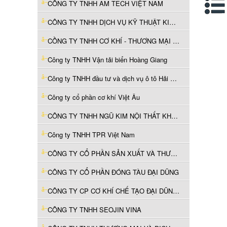
CÔNG TY TNHH AM TECH VIỆT NAM
CÔNG TY TNHH DỊCH VỤ KỸ THUẬT KIM THỊNH - VIỆT NAM
CỒNG TY TNHH CƠ KHÍ - THƯƠNG MẠI VĨNH THỊNH
Công ty TNHH Vận tải biển Hoàng Giang
Công ty TNHH đầu tư và dịch vụ ô tô Hải Dương
Công ty cổ phần cơ khí Việt Âu
CÔNG TY TNHH NGŨ KIM NỘI THẤT KHOA SÁNG VIỆT NAM
Công ty TNHH TPR Việt Nam
CÔNG TY CỔ PHẦN SẢN XUẤT VÀ THƯƠNG MẠI GREEN SUPPLY
CÔNG TY CỔ PHẦN ĐÓNG TÀU ĐẠI DŨNG
CÔNG TY CP CƠ KHÍ CHẾ TẠO ĐẠI DŨNG VŨNG TÀU
CÔNG TY TNHH SEOJIN VINA