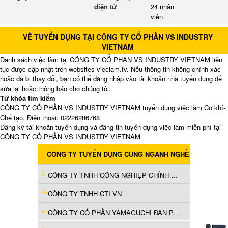
điện tử
24 nhân
viên
VỀ TUYỂN DỤNG TẠI CÔNG TY CỔ PHẦN VS INDUSTRY
VIETNAM
Danh sách việc làm tại CÔNG TY CỔ PHẦN VS INDUSTRY VIETNAM liên
tục được cập nhật trên websites vieclam.tv. Nếu thông tin không chính xác
hoặc đã bị thay đổi, bạn có thể đăng nhập vào tài khoản nhà tuyển dụng để
sửa lại hoặc thông báo cho chúng tôi.
Từ khóa tìm kiếm
CÔNG TY CỔ PHẦN VS INDUSTRY VIETNAM tuyển dụng việc làm Cơ khí-
Chế tạo. Điện thoại: 02226286768
Đăng ký tài khoản tuyển dụng và đăng tin tuyển dụng việc làm miễn phí tại
CÔNG TY CỔ PHẦN VS INDUSTRY VIETNAM
CÔNG TY TUYỂN DỤNG CÙNG NGÀNH NGHỀ
CÔNG TY TNHH CÔNG NGHIỆP CHÍNH XÁC TORI VIỆT NAM
CÔNG TY TNHH CTI VN
CÔNG TY CỔ PHẦN YAMAGUCHI ĐAN PHƯỢNG