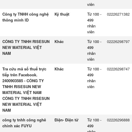
viên
Công ty TNHH công nghệ
Kỹ thuật
Từ 100 -
02226271382
thông minh ID
499
nhân
viên
CÔNG TY TNHH RISESUN
Khác
Từ 100 -
02226298797
NEW MATERIAL VIỆT
499
NAM
nhân
viên
Tra cứu mã số thuế trực
Khác
Từ 100 -
02226298747
tiếp trên Facebook.
499
2400903585 - CÔNG TY
nhân
TNHH RISESUN NEW
viên
MATERIAL VIỆT NAM
CÔNG TY TNHH RISESUN
NEW MATERIAL VIỆT
NAM
công ty tnhh công nghê
Điện- Điện tử
Từ 100 -
02226296888
chính xác FUYU
499
nhân