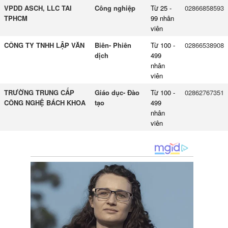
VPDD ASCH, LLC TAI
Công nghiệp
Từ 25 -
02866858593
TPHCM
99 nhân
viên
CÔNG TY TNHH LẬP VĂN
Biên- Phiên
Từ 100 -
02866538908
dịch
499
nhân
viên
TRƯỜNG TRUNG CẤP
Giáo dục- Đào
Từ 100 -
02862767351
CÔNG NGHỆ BÁCH KHOA
tạo
499
nhân
viên