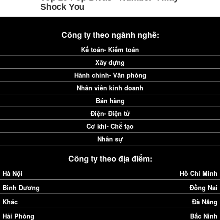
Công ty theo ngành nghề:
Kế toán- Kiểm toán
Xây dựng
Hành chính- Văn phòng
Nhân viên kinh doanh
Bán hàng
Điện- Điện tử
Cơ khí- Chế tạo
Nhân sự
Công ty theo địa điểm:
Hà Nội
Hồ Chí Minh
Bình Dương
Đồng Nai
Khác
Đà Nẵng
Hải Phòng
Bắc Ninh