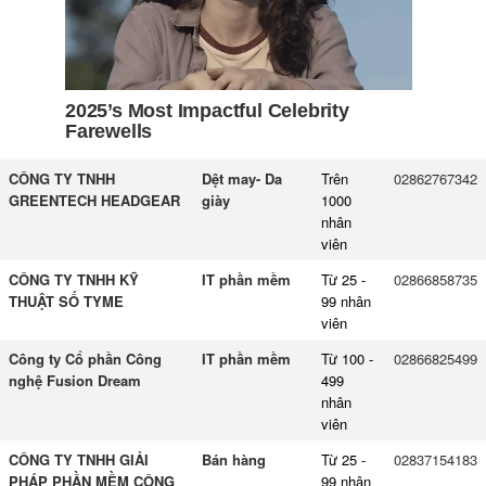
CÔNG TY TNHH
Dệt may- Da
Trên
02862767342
GREENTECH HEADGEAR
giày
1000
nhân
viên
CÔNG TY TNHH KỸ
IT phần mềm
Từ 25 -
02866858735
THUẬT SỐ TYME
99 nhân
viên
Công ty Cổ phần Công
IT phần mềm
Từ 100 -
02866825499
nghệ Fusion Dream
499
nhân
viên
CÔNG TY TNHH GIẢI
Bán hàng
Từ 25 -
02837154183
PHÁP PHẦN MỀM CÔNG
99 nhân