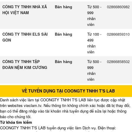
CÔNG TY TNHH NHÀ XÃ
Bán hàng
Từ 500 -
02866860982
HỘI VIỆT NAM
999
nhân
viên
CÔNG TY TNHH ELS SÀI
Bán hàng
Từ 100 -
02866859310
GÒN
499
nhân
viên
CÔNG TY TNHH TẬP
Bán hàng
Từ 500 -
02866858502
ĐOÀN NỆM KIM CƯƠNG
999
nhân
viên
VỀ TUYỂN DỤNG TẠI COONGTY TNHH T'S LAB
Danh sách việc làm tại COONGTY TNHH T'S LAB liên tục được cập nhật
trên websites vieclam.tv. Nếu thông tin không chính xác hoặc đã bị thay đổi,
bạn có thể đăng nhập vào tài khoản nhà tuyển dụng để sửa lại hoặc thông
báo cho chúng tôi.
Từ khóa tìm kiếm
COONGTY TNHH T'S LAB tuyển dụng việc làm Dịch vụ. Điện thoại: