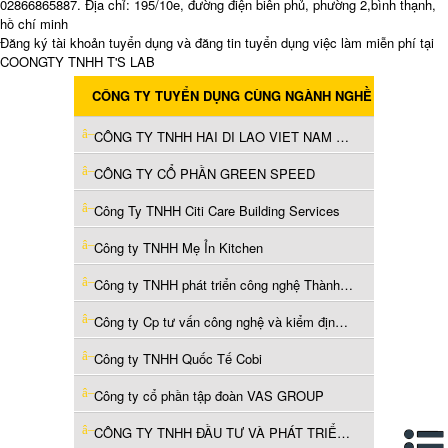
02866865887. Địa chỉ: 195/10e, đường điện biên phủ, phường 2,bình thạnh,
hồ chí minh
Đăng ký tài khoản tuyển dụng và đăng tin tuyển dụng việc làm miễn phí tại
COONGTY TNHH T'S LAB
CÔNG TY TUYỂN DỤNG CÙNG NGÀNH NGHỀ
CÔNG TY TNHH HAI DI LAO VIET NAM HOLDINGS - CHI NHÁNH THÀNH PHỐ HỒ CHÍ MINH
CÔNG TY CỔ PHẦN GREEN SPEED
Công Ty TNHH Citi Care Building Services
Công ty TNHH Mẹ Ỉn Kitchen
Công ty TNHH phát triển công nghệ Thành Nam
Công ty Cp tư vấn công nghệ và kiểm định xây dựng Việt Nam
Công ty TNHH Quốc Tế Cobi
Công ty cổ phần tập đoàn VAS GROUP
CÔNG TY TNHH ĐẦU TƯ VÀ PHÁT TRIỂN NGUỒN NHÂN LỰC PITSCO