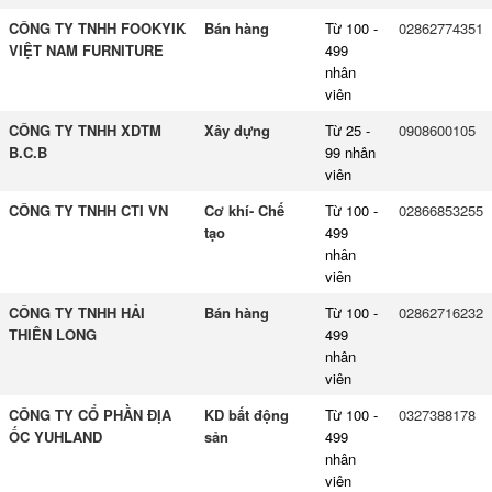
CÔNG TY TNHH FOOKYIK
Bán hàng
Từ 100 -
02862774351
VIỆT NAM FURNITURE
499
nhân
viên
CÔNG TY TNHH XDTM
Xây dựng
Từ 25 -
0908600105
B.C.B
99 nhân
viên
CÔNG TY TNHH CTI VN
Cơ khí- Chế
Từ 100 -
02866853255
tạo
499
nhân
viên
CÔNG TY TNHH HẢI
Bán hàng
Từ 100 -
02862716232
THIÊN LONG
499
nhân
viên
CÔNG TY CỔ PHẦN ĐỊA
KD bất động
Từ 100 -
0327388178
ỐC YUHLAND
sản
499
nhân
viên