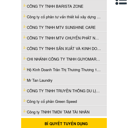
CÔNG TY TNHH BARISTA ZONE
Công ty cổ phần tư vấn thiết kế xây dựng dân dụng và công nghiệp Hà Nội
CÔNG TY TNHH MTV SUNSHINE CARE
CÔNG TY TNHH MTV CHUYỂN PHÁT NHANH THUẬN PHONG - CN.TPHCM
CÔNG TY TNHH SẢN XUẤT VÀ KINH DOANH ĐỒ ĐÓNG HÀNG DODOHA
CHI NHÁNH CÔNG TY TNHH GUYOMARC’H-VCN TẠI HÀ NAM
Hộ Kinh Doanh Trần Thị Thương Thương 1992
Mr Tan Laundry
CÔNG TY TNHH TRUYỀN THÔNG DU LỊCH & KHÁM PHÁ VIỆT NAM
Công ty cổ phần Green Speed
Công ty TNHH TMDV TAM TÀI NHÂN
BÍ QUYẾT TUYỂN DỤNG