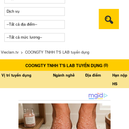
Vieclam.tv
>
COONGTY TNHH T'S LAB tuyển dụng
(
0
)
COONGTY TNHH T'S LAB TUYỂN DỤNG
Vị trí tuyển dụng
Ngành nghề
Địa điểm
Hạn nộp
HS