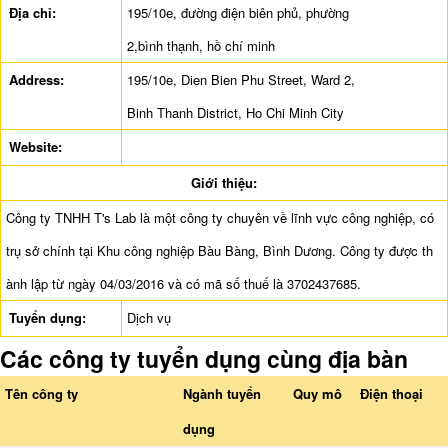
Địa chỉ:
195/10e, đường điện biên phủ, phường
2,bình thạnh, hồ chí minh
Address:
195/10e, Dien Bien Phu Street, Ward 2,
Binh Thanh District, Ho Chi Minh City
Website:
Giới thiệu:
Công ty TNHH T's Lab là một công ty chuyên về lĩnh vực công nghiệp, có
trụ sở chính tại Khu công nghiệp Bàu Bàng, Bình Dương. Công ty được th
ành lập từ ngày 04/03/2016 và có mã số thuế là 3702437685.
Tuyển dụng:
Dịch vụ
Các công ty tuyển dụng cùng địa bàn
Tên công ty
Ngành tuyển
Quy mô
Điện thoại
dụng