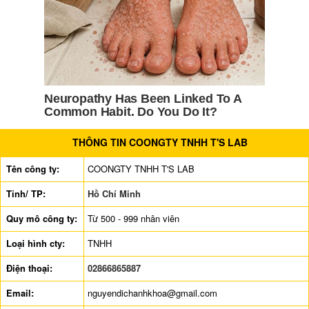
THÔNG TIN COONGTY TNHH T'S LAB
Tên công ty:
COONGTY TNHH T'S LAB
Tỉnh/ TP:
Hồ Chí Minh
Quy mô công ty:
Từ 500 - 999 nhân viên
Loại hình cty:
TNHH
Điện thoại:
02866865887
Email:
nguyendichanhkhoa@gmail.com