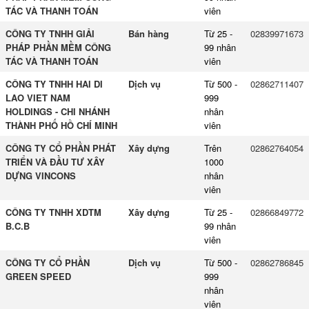
TÁC VÀ THANH TOÁN
viên
CÔNG TY TNHH GIẢI
Bán hàng
Từ 25 -
02839971673
PHÁP PHẦN MỀM CÔNG
99 nhân
TÁC VÀ THANH TOÁN
viên
CÔNG TY TNHH HAI DI
Dịch vụ
Từ 500 -
02862711407
LAO VIET NAM
999
HOLDINGS - CHI NHÁNH
nhân
THÀNH PHỐ HỒ CHÍ MINH
viên
CÔNG TY CỔ PHẦN PHÁT
Xây dựng
Trên
02862764054
TRIỂN VÀ ĐẦU TƯ XÂY
1000
DỰNG VINCONS
nhân
viên
CÔNG TY TNHH XDTM
Xây dựng
Từ 25 -
02866849772
B.C.B
99 nhân
viên
CÔNG TY CỔ PHẦN
Dịch vụ
Từ 500 -
02862786845
GREEN SPEED
999
nhân
viên