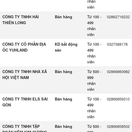
nhân
viên
CÔNG TY TNHH HẢI
Bán hàng
Từ 100 -
02862716232
THIÊN LONG
499
nhân
viên
CÔNG TY CỔ PHẦN ĐỊA
KD bất động
Từ 100 -
0327388178
ỐC YUHLAND
sản
499
nhân
viên
CÔNG TY TNHH NHÀ XÃ
Bán hàng
Từ 500 -
02866860982
HỘI VIỆT NAM
999
nhân
viên
CÔNG TY TNHH ELS SÀI
Bán hàng
Từ 100 -
02866859310
GÒN
499
nhân
viên
CÔNG TY TNHH TẬP
Bán hàng
Từ 500 -
02866858502