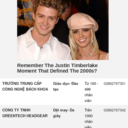
TRƯỜNG TRUNG CẤP
Giáo dục- Đào
Từ 100 -
02862767351
CÔNG NGHỆ BÁCH KHOA
tạo
499
nhân
viên
CÔNG TY TNHH
Dệt may- Da
Trên
02862767342
GREENTECH HEADGEAR
giày
1000
nhân
viên