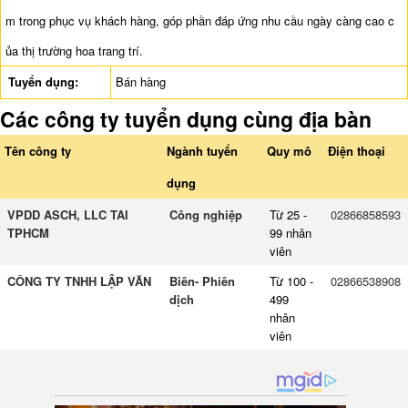
m trong phục vụ khách hàng, góp phần đáp ứng nhu cầu ngày càng cao c
ủa thị trường hoa trang trí.
Tuyển dụng:
Bán hàng
Các công ty tuyển dụng cùng địa bàn
Tên công ty
Ngành tuyển
Quy mô
Điện thoại
dụng
VPDD ASCH, LLC TAI
Công nghiệp
Từ 25 -
02866858593
TPHCM
99 nhân
viên
CÔNG TY TNHH LẬP VĂN
Biên- Phiên
Từ 100 -
02866538908
dịch
499
nhân
viên