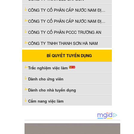
CÔNG TY CỔ PHẦN CẤP NƯỚC NAM ĐỊNH
CÔNG TY CỔ PHẦN CẤP NƯỚC NAM ĐỊNH
CÔNG TY CỔ PHẦN PCCC TRƯỜNG AN
CÔNG TY TNHH THANH SƠN HÀ NAM
BÍ QUYẾT TUYỂN DỤNG
Trắc nghiệm việc làm
Dành cho ứng viên
Dành cho nhà tuyển dụng
Cẩm nang việc làm