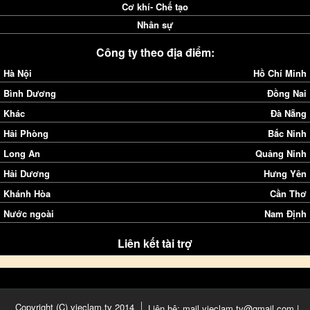
Cơ khí- Chế tạo
Nhân sự
Công ty theo địa điểm:
Hà Nội
Hồ Chí Minh
Bình Dương
Đồng Nai
Khác
Đà Nẵng
Hải Phòng
Bắc Ninh
Long An
Quảng Ninh
Hải Dương
Hưng Yên
Khánh Hòa
Cần Thơ
Nước ngoài
Nam Định
Liên kết tài trợ
Copyright (C) vieclam.tv 2014
Liên hệ: mail.vieclam.tv@gmail.com |