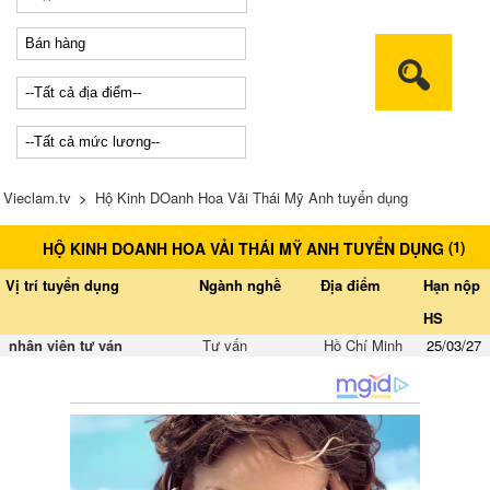
Vieclam.tv
>
Hộ Kinh DOanh Hoa Vải Thái Mỹ Anh tuyển dụng
(
1
)
HỘ KINH DOANH HOA VẢI THÁI MỸ ANH TUYỂN DỤNG
Vị trí tuyển dụng
Ngành nghề
Địa điểm
Hạn nộp
HS
nhân viên tư ván
Tư vấn
Hồ Chí Minh
25/03/27