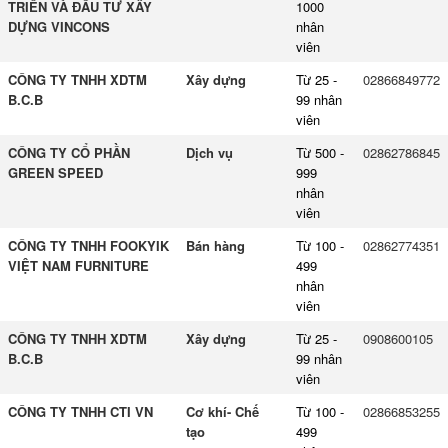
TRIỂN VÀ ĐẦU TƯ XÂY
1000
DỰNG VINCONS
nhân
viên
CÔNG TY TNHH XDTM
Xây dựng
Từ 25 -
02866849772
B.C.B
99 nhân
viên
CÔNG TY CỔ PHẦN
Dịch vụ
Từ 500 -
02862786845
GREEN SPEED
999
nhân
viên
CÔNG TY TNHH FOOKYIK
Bán hàng
Từ 100 -
02862774351
VIỆT NAM FURNITURE
499
nhân
viên
CÔNG TY TNHH XDTM
Xây dựng
Từ 25 -
0908600105
B.C.B
99 nhân
viên
CÔNG TY TNHH CTI VN
Cơ khí- Chế
Từ 100 -
02866853255
tạo
499