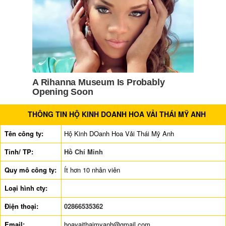
THÔNG TIN HỘ KINH DOANH HOA VẢI THÁI MỸ ANH
Tên công ty:
Hộ Kinh DOanh Hoa Vải Thái Mỹ Anh
Tỉnh/ TP:
Hồ Chí Minh
Quy mô công ty:
Ít hơn 10 nhân viên
Loại hình cty:
Điện thoại:
02866535362
Email:
hoavaithaimyanh@gmail.com