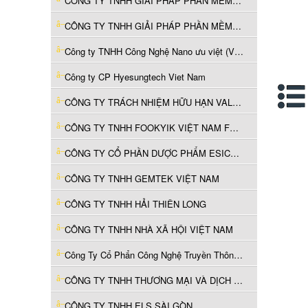
CÔNG TY TNHH GIẢI PHÁP PHẦN MỀM CÔNG TÁC VÀ THANH TOÁN
CÔNG TY TNHH GIẢI PHÁP PHẦN MỀM CÔNG TÁC VÀ THANH TOÁN
Công ty TNHH Công Nghệ Nano ưu việt (Việt Nam)
Công ty CP Hyesungtech Viet Nam
CÔNG TY TRÁCH NHIỆM HỮU HẠN VALSPAR (VIỆT NAM)
CÔNG TY TNHH FOOKYIK VIỆT NAM FURNITURE
CÔNG TY CỔ PHẦN DƯỢC PHẨM ESICO VIỆT NAM
CÔNG TY TNHH GEMTEK VIỆT NAM
CÔNG TY TNHH HẢI THIÊN LONG
CÔNG TY TNHH NHÀ XÃ HỘI VIỆT NAM
Công Ty Cổ Phẩn Công Nghệ Truyền Thông Á Việt
CÔNG TY TNHH THƯƠNG MẠI VÀ DỊCH VỤ TỔNG HỢP H&H
CÔNG TY TNHH ELS SÀI GÒN