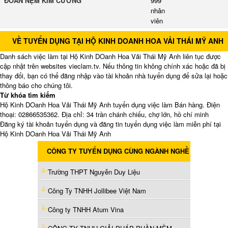
ĐOÀN NỆM KIM CƯƠNG
999
nhân
viên
VỀ TUYỂN DỤNG TẠI HỘ KINH DOANH HOA VẢI THÁI MỸ ANH
Danh sách việc làm tại Hộ Kinh DOanh Hoa Vải Thái Mỹ Anh liên tục được
cập nhật trên websites vieclam.tv. Nếu thông tin không chính xác hoặc đã bị
thay đổi, bạn có thể đăng nhập vào tài khoản nhà tuyển dụng để sửa lại hoặc
thông báo cho chúng tôi.
Từ khóa tìm kiếm
Hộ Kinh DOanh Hoa Vải Thái Mỹ Anh tuyển dụng việc làm Bán hàng. Điện
thoại: 02866535362. Địa chỉ: 34 trần chánh chiếu, chợ lớn, hồ chí minh
Đăng ký tài khoản tuyển dụng và đăng tin tuyển dụng việc làm miễn phí tại
Hộ Kinh DOanh Hoa Vải Thái Mỹ Anh
CÔNG TY TUYỂN DỤNG CÙNG NGÀNH NGHỀ
Trường THPT Nguyễn Duy Liệu
Công Ty TNHH Jollibee Việt Nam
Công ty TNHH Atum Vina