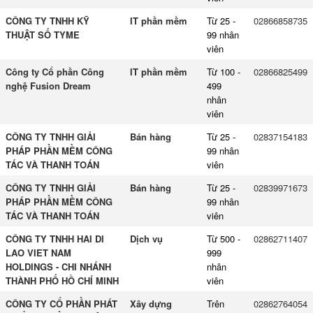
CÔNG TY TNHH KỸ
IT phần mềm
Từ 25 -
02866858735
THUẬT SỐ TYME
99 nhân
viên
Công ty Cổ phần Công
IT phần mềm
Từ 100 -
02866825499
nghệ Fusion Dream
499
nhân
viên
CÔNG TY TNHH GIẢI
Bán hàng
Từ 25 -
02837154183
PHÁP PHẦN MỀM CÔNG
99 nhân
TÁC VÀ THANH TOÁN
viên
CÔNG TY TNHH GIẢI
Bán hàng
Từ 25 -
02839971673
PHÁP PHẦN MỀM CÔNG
99 nhân
TÁC VÀ THANH TOÁN
viên
CÔNG TY TNHH HAI DI
Dịch vụ
Từ 500 -
02862711407
LAO VIET NAM
999
HOLDINGS - CHI NHÁNH
nhân
THÀNH PHỐ HỒ CHÍ MINH
viên
CÔNG TY CỔ PHẦN PHÁT
Xây dựng
Trên
02862764054