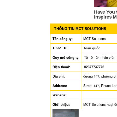
THÔNG TIN MCT SOLUTIONS
Tên công ty:
MCT Solutions
Tỉnh/ TP:
Toàn quốc
Quy mô công ty:
Từ 10 - 24 nhân viên
Điện thoại:
02377737776
Địa chỉ:
đường 147, phường ph
Address:
Street 147, Phuoc Lon
Website:
Giới thiệu:
MCT Solutions hoạt đ