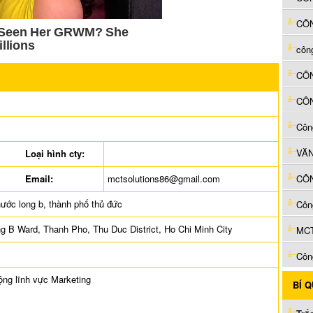
CÔN
Côn
Loại hình cty:
Email:
mctsolutions86@gmail.com
ước long b, thành phố thủ đức
Côn
g B Ward, Thanh Pho, Thu Duc District, Ho Chi Minh City
MCT
Côn
ộng lĩnh vực Marketing
BÍ 