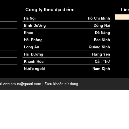
Công ty theo địa điểm:
Liên
Hà Nội
Hồ Chí Minh
Bình Dương
Đồng Nai
Khác
Đà Nẵng
Hải Phòng
Bắc Ninh
Long An
Quảng Ninh
Hải Dương
Hưng Yên
Khánh Hòa
Cần Thơ
Nước ngoài
Nam Định
il.vieclam.tv@gmail.com |
Điều khoản sử dụng