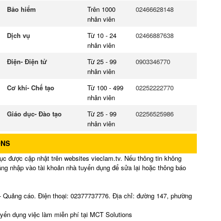
Bảo hiểm
Trên 1000
02466628148
nhân viên
Dịch vụ
Từ 10 - 24
02466887638
nhân viên
Điện- Điện tử
Từ 25 - 99
0903346770
nhân viên
Cơ khí- Chế tạo
Từ 100 - 499
02252222770
nhân viên
Giáo dục- Đào tạo
Từ 25 - 99
02256525986
nhân viên
ONS
ục được cập nhật trên websites vieclam.tv. Nếu thông tin không
đăng nhập vào tài khoản nhà tuyển dụng để sửa lại hoặc thông báo
- Quảng cáo. Điện thoại: 02377737776. Địa chỉ: đường 147, phường
uyển dụng việc làm miễn phí tại MCT Solutions