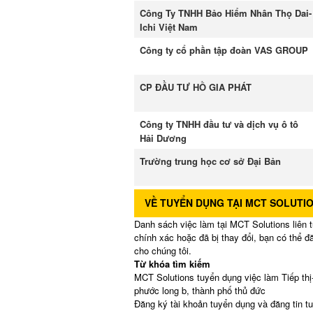
Công Ty TNHH Bảo Hiểm Nhân Thọ Dai-
Ichi Việt Nam
Công ty cổ phần tập đoàn VAS GROUP
CP ĐẦU TƯ HỒ GIA PHÁT
Công ty TNHH đầu tư và dịch vụ ô tô
Hải Dương
Trường trung học cơ sở Đại Bản
VỀ TUYỂN DỤNG TẠI MCT SOLUTI
Danh sách việc làm tại MCT Solutions liên t
chính xác hoặc đã bị thay đổi, bạn có thể 
cho chúng tôi.
Từ khóa tìm kiếm
MCT Solutions tuyển dụng việc làm Tiếp thị
phước long b, thành phố thủ đức
Đăng ký tài khoản tuyển dụng và đăng tin t