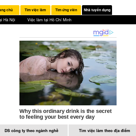
ang chủ
Tìm việc làm
Tìm ứng viên
Nhà tuyển dụng
ại Hà Nội
Việc làm tại Hồ Chí Minh
DS công ty theo ngành nghề
Tìm việc làm theo địa điểm