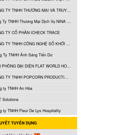
CÔNG TY TNHH THƯƠNG MẠI VÀ TRUYỀN THÔNG MINH HOÀNG
công Ty TNHH Thương Mại Dịch Vụ NINA Nguyễn
G TY CỔ PHẦN ICHECK TRACE
CÔNG TY TNHH CÔNG NGHỆ SỐ KHỞI VIỆT
g Ty TNHH Ánh Sáng Tiến Dư
VĂN PHÒNG ĐẠI DIỆN FLAT WORLD HOME PRIVATE LIMITED TẠI THÀNH PHỐ HỒ CHÍ MINH
CÔNG TY TNHH POPCORN PRODUCTIONS
g ty TNHH An Hòa
 Solutions
g ty TNHH Fleur De Lys Hospitality
QUYẾT TUYỂN DỤNG