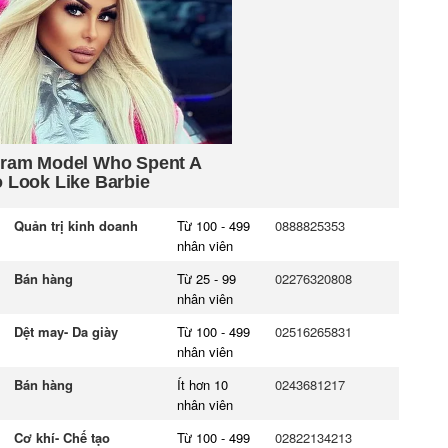
Quản trị kinh doanh
Từ 100 - 499
0888825353
nhân viên
Bán hàng
Từ 25 - 99
02276320808
nhân viên
Dệt may- Da giày
Từ 100 - 499
02516265831
nhân viên
Bán hàng
Ít hơn 10
0243681217
nhân viên
Cơ khí- Chế tạo
Từ 100 - 499
02822134213