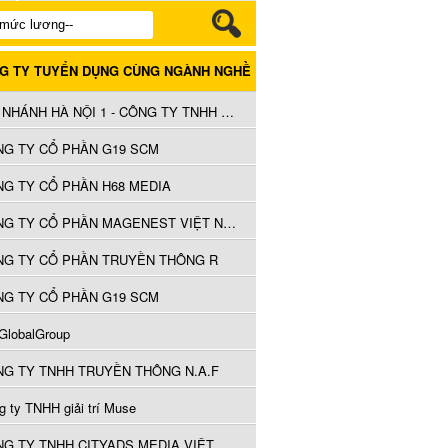
G TY TUYỂN DỤNG CÙNG NGÀNH NGHỀ
CHI NHÁNH HÀ NỘI 1 - CÔNG TY TNHH TRUYỀN HÌNH CÁP SAIGONTOURIST
G TY CỔ PHẦN G19 SCM
G TY CỔ PHẦN H68 MEDIA
CÔNG TY CỔ PHẦN MAGENEST VIỆT NAM
NG TY CỔ PHẦN TRUYỀN THÔNG R
G TY CỔ PHẦN G19 SCM
GlobalGroup
G TY TNHH TRUYỀN THÔNG N.A.F
g ty TNHH giải trí Muse
CÔNG TY TNHH CITYADS MEDIA VIỆT NAM