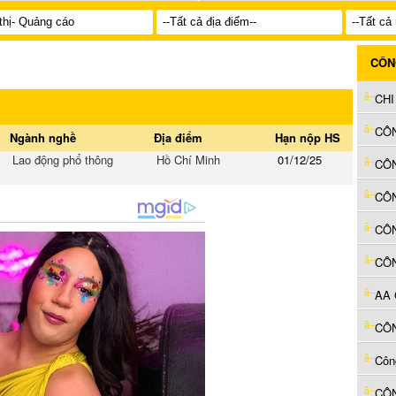
CÔN
CÔN
Ngành nghề
Địa điểm
Hạn nộp HS
Lao động phổ thông
Hồ Chí Minh
01/12/25
CÔN
CÔ
CÔN
AA 
CÔN
Côn