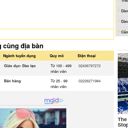
Trắ
Dàn
Dàn
Cẩm
g cùng địa bàn
Ngành tuyển dụng
Quy mô
Điện thoại
Giáo dục- Đào tạo
Từ 100 - 499
02436797272
nhân viên
Bán hàng
Từ 25 - 99
02226271984
nhân viên