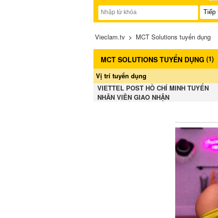
Vieclam.tv
>
MCT Solutions tuyển dụng
(
1
)
MCT SOLUTIONS TUYỂN DỤNG
Vị trí tuyển dụng
VIETTEL POST HỒ CHÍ MINH TUYỂN
NHÂN VIÊN GIAO NHẬN