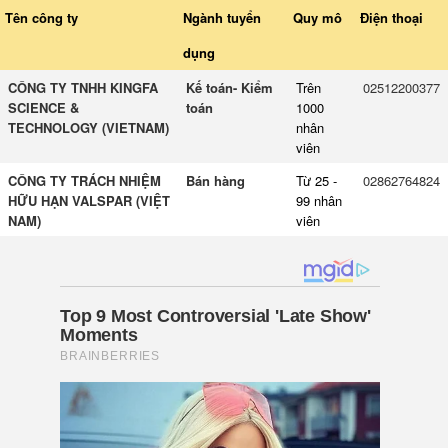
Tên công ty
Ngành tuyển
Quy mô
Điện thoại
dụng
CÔNG TY TNHH KINGFA
Kế toán- Kiểm
Trên
02512200377
SCIENCE &
toán
1000
TECHNOLOGY (VIETNAM)
nhân
viên
CÔNG TY TRÁCH NHIỆM
Bán hàng
Từ 25 -
02862764824
HỮU HẠN VALSPAR (VIỆT
99 nhân
NAM)
viên