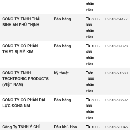
nhân
viên
CÔNG TY TNHH THÁI
Bán hàng
Từ 500 -
02516254177
BÌNH AN PHÚ THỊNH
999
nhân
viên
CÔNG TY CỔ PHẦN
Bán hàng
Từ 100 -
02516289328
THIẾT BỊ MỸ KIM
499
nhân
viên
CÔNG TY TNHH
Kỹ thuật
Trên
02516271680
TECHTRONIC PRODUCTS
1000
(VIỆT NAM)
nhân
viên
CÔNG TY CỔ PHẦN ĐẠI
Bán hàng
Từ 500 -
02516298592
LỰC ĐỒNG NAI
999
nhân
viên
Công Ty TNHH Ý CHÍ
Dầu khí- Hóa
Từ 100 -
02516270045