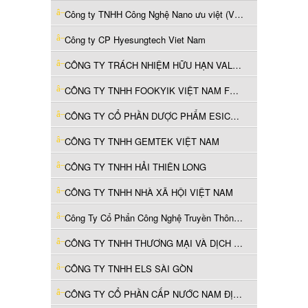
Công ty TNHH Công Nghệ Nano ưu việt (Việt Nam)
Công ty CP Hyesungtech Viet Nam
CÔNG TY TRÁCH NHIỆM HỮU HẠN VALSPAR (VIỆT NAM)
CÔNG TY TNHH FOOKYIK VIỆT NAM FURNITURE
CÔNG TY CỔ PHẦN DƯỢC PHẨM ESICO VIỆT NAM
CÔNG TY TNHH GEMTEK VIỆT NAM
CÔNG TY TNHH HẢI THIÊN LONG
CÔNG TY TNHH NHÀ XÃ HỘI VIỆT NAM
Công Ty Cổ Phẩn Công Nghệ Truyền Thông Á Việt
CÔNG TY TNHH THƯƠNG MẠI VÀ DỊCH VỤ TỔNG HỢP H&H
CÔNG TY TNHH ELS SÀI GÒN
CÔNG TY CỔ PHẦN CẤP NƯỚC NAM ĐỊNH