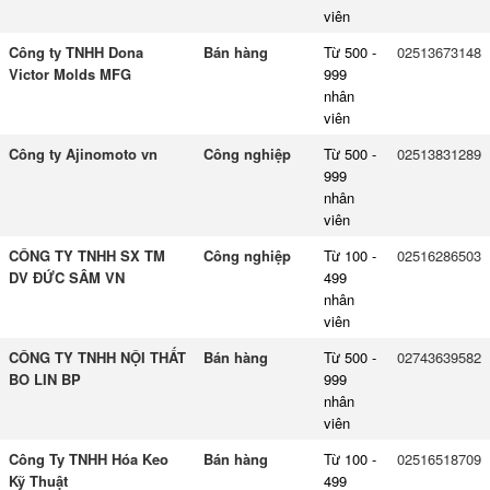
viên
Công ty TNHH Dona
Bán hàng
Từ 500 -
02513673148
Victor Molds MFG
999
nhân
viên
Công ty Ajinomoto vn
Công nghiệp
Từ 500 -
02513831289
999
nhân
viên
CÔNG TY TNHH SX TM
Công nghiệp
Từ 100 -
02516286503
DV ĐỨC SÂM VN
499
nhân
viên
CÔNG TY TNHH NỘI THẤT
Bán hàng
Từ 500 -
02743639582
BO LIN BP
999
nhân
viên
Công Ty TNHH Hóa Keo
Bán hàng
Từ 100 -
02516518709
Kỹ Thuật
499