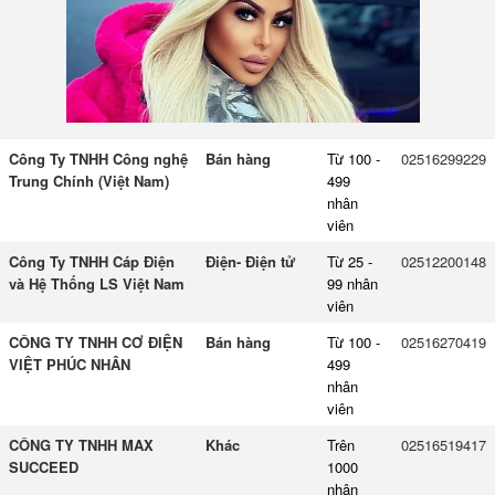
Công Ty TNHH Công nghệ
Bán hàng
Từ 100 -
02516299229
Trung Chính (Việt Nam)
499
nhân
viên
Công Ty TNHH Cáp Điện
Điện- Điện tử
Từ 25 -
02512200148
và Hệ Thống LS Việt Nam
99 nhân
viên
CÔNG TY TNHH CƠ ĐIỆN
Bán hàng
Từ 100 -
02516270419
VIỆT PHÚC NHÂN
499
nhân
viên
CÔNG TY TNHH MAX
Khác
Trên
02516519417
SUCCEED
1000
nhân