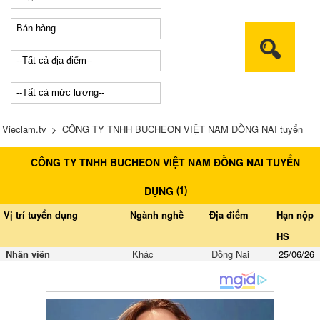
Vieclam.tv
>
CÔNG TY TNHH BUCHEON VIỆT NAM ĐỒNG NAI tuyển
CÔNG TY TNHH BUCHEON VIỆT NAM ĐỒNG NAI TUYỂN
dụng
(
1
)
DỤNG
Vị trí tuyển dụng
Ngành nghề
Địa điểm
Hạn nộp
HS
Nhân viên
Khác
Đồng Nai
25/06/26