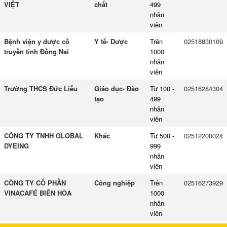
VIỆT
chất
499
nhân
viên
Bệnh viện y dược cổ
Y tế- Dược
Trên
02518830109
truyền tỉnh Đồng Nai
1000
nhân
viên
Trường THCS Đức Liễu
Giáo dục- Đào
Từ 100 -
02516284304
tạo
499
nhân
viên
CÔNG TY TNHH GLOBAL
Khác
Từ 500 -
02512200024
DYEING
999
nhân
viên
CÔNG TY CỔ PHẦN
Công nghiệp
Trên
02516273929
VINACAFÉ BIÊN HÒA
1000
nhân
viên