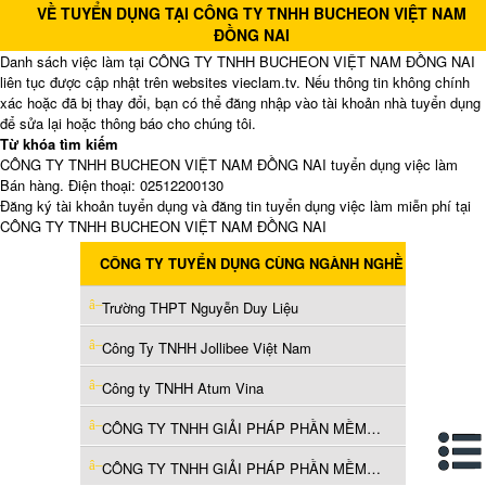
VỀ TUYỂN DỤNG TẠI CÔNG TY TNHH BUCHEON VIỆT NAM
ĐỒNG NAI
Danh sách việc làm tại CÔNG TY TNHH BUCHEON VIỆT NAM ĐỒNG NAI
liên tục được cập nhật trên websites vieclam.tv. Nếu thông tin không chính
xác hoặc đã bị thay đổi, bạn có thể đăng nhập vào tài khoản nhà tuyển dụng
để sửa lại hoặc thông báo cho chúng tôi.
Từ khóa tìm kiếm
CÔNG TY TNHH BUCHEON VIỆT NAM ĐỒNG NAI tuyển dụng việc làm
Bán hàng. Điện thoại: 02512200130
Đăng ký tài khoản tuyển dụng và đăng tin tuyển dụng việc làm miễn phí tại
CÔNG TY TNHH BUCHEON VIỆT NAM ĐỒNG NAI
CÔNG TY TUYỂN DỤNG CÙNG NGÀNH NGHỀ
Trường THPT Nguyễn Duy Liệu
Công Ty TNHH Jollibee Việt Nam
Công ty TNHH Atum Vina
CÔNG TY TNHH GIẢI PHÁP PHẦN MỀM CÔNG TÁC VÀ THANH TOÁN
CÔNG TY TNHH GIẢI PHÁP PHẦN MỀM CÔNG TÁC VÀ THANH TOÁN