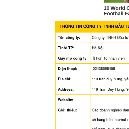
THÔNG TIN CÔNG TY TNHH ĐẦU 
Tên công ty:
Công ty TNHH Đầu tư 
Tỉnh/ TP:
Hà Nội
Quy mô công ty:
Ít hơn 10 nhân viên
Điện thoại:
02438596456
Địa chỉ:
119 trần duy hưng, yê
Address:
119 Tran Duy Hung, Y
Website:
Giới thiệu:
Các doanh nghiệp đang
ch hàng trên internet
chỉ nam, giúp doanh n