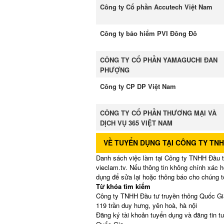
Công ty Cổ phần Accutech Việt Nam
Công ty bảo hiểm PVI Đông Đô
CÔNG TY CỔ PHẦN YAMAGUCHI ĐAN
PHƯỢNG
Công ty CP DP Việt Nam
CÔNG TY CỔ PHẦN THƯƠNG MẠI VÀ
DỊCH VỤ 365 VIỆT NAM
VỀ TUYỂN DỤNG TẠI CÔNG TY TN
Danh sách việc làm tại Công ty TNHH Đầu tư
vieclam.tv. Nếu thông tin không chính xác h
dụng để sửa lại hoặc thông báo cho chúng t
Từ khóa tìm kiếm
Công ty TNHH Đầu tư truyền thông Quốc Gia
119 trần duy hưng, yên hoà, hà nội
Đăng ký tài khoản tuyển dụng và đăng tin t