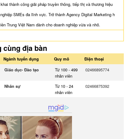
n khai thành công giải pháp truyền thông, tiếp thị và thương hiệu
 nghiệp SMEs đa lĩnh vực. Trở thành Agency Digital Marketing h
miền Trung Việt Nam dành cho doanh nghiệp vừa và nhỏ.
g cùng địa bàn
Ngành tuyển dụng
Quy mô
Điện thoại
Giáo dục- Đào tạo
Từ 100 - 499
02466895774
nhân viên
Nhân sự
Từ 10 - 24
02466875392
nhân viên