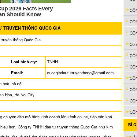
CÔ
CÔN
TƯ TRUYỀN THÔNG QUỐC GIA
CÔN
truyền thông Quốc Gia
Loại hình cty:
TNHH
CÔN
Email:
quocgiadaututruyenthong@gmail.com
n hoà, hà nội
en Hoa, Ha Noi City
CÔ
CÔ
 chuyển dần mô hình kinh doanh lên kênh online, tiếp cận khá
BÍ 
 nhiều hơn. Công ty TNHH đầu tư truyền thông Quốc Gia như kim
ghiệp vừa và nhỏ đạt được mục tiêu truyền thông, tiếp thị và th