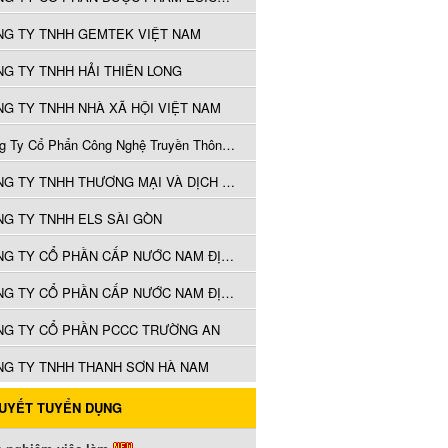
NG TY TNHH GEMTEK VIỆT NAM
G TY TNHH HẢI THIÊN LONG
G TY TNHH NHÀ XÃ HỘI VIỆT NAM
Công Ty Cổ Phẩn Công Nghệ Truyền Thông Á Việt
CÔNG TY TNHH THƯƠNG MẠI VÀ DỊCH VỤ TỔNG HỢP H&H
G TY TNHH ELS SÀI GÒN
CÔNG TY CỔ PHẦN CẤP NƯỚC NAM ĐỊNH
CÔNG TY CỔ PHẦN CẤP NƯỚC NAM ĐỊNH
NG TY CỔ PHẦN PCCC TRƯỜNG AN
NG TY TNHH THANH SƠN HÀ NAM
QUYẾT TUYỂN DỤNG