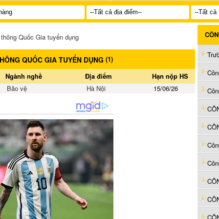
CÔN
 thông Quốc Gia tuyển dụng
Trư
(
1
)
THÔNG QUỐC GIA TUYỂN DỤNG
Côn
Ngành nghề
Địa điểm
Hạn nộp HS
Bảo vệ
Hà Nội
15/06/26
Côn
Côn