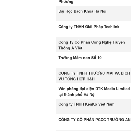
Phương
Đại Học Bách Khoa Hà Nội
Công ty TNHH Giải Pháp Techlink
Công Ty Cổ Phẩn Công Nghệ Truyền
Thông Á Việt
Trường Mầm non Số 10
CÔNG TY TNHH THƯƠNG MẠI VÀ DỊCH
VỤ TỔNG HỢP H&H
Văn phòng đại diện DTK Media Limited
tại thành phố Hà Nội
Công ty TNHH KenKo Việt Nam
CÔNG TY CỔ PHẦN PCCC TRƯỜNG AN