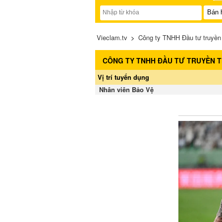
Vieclam.tv
>
Công ty TNHH Đầu tư truyền
CÔNG TY TNHH ĐẦU TƯ TRUYỀN 
Vị trí tuyển dụng
Nhân viên Bảo Vệ