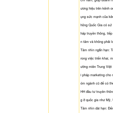
ương hiệu trên kênh on
ụng sức mạnh của kênh
hông Quốc Gia có sứ m
háp truyền thông, tiếp
n tâm và không phải lo
Tầm nhìn ngắn hạn: Tr
rong việc triển khai, 
ường miền Trung Việt
i pháp marketing cho n
óm ngành cũ để có th
HH đầu tư truyền thô
g ở quốc gia như Mỹ,
Tầm nhìn dài hạn: Đế