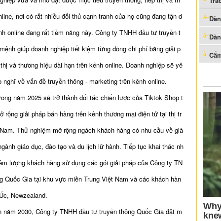
Trắ
line, nơi có rất nhiều đối thủ cạnh tranh của họ cũng đang tận d
Dàn
 online đang rất tiềm năng này. Công ty TNHH đầu tư truyền t
Dàn
ệnh giúp doanh nghiệp tiết kiệm từng đồng chi phí bằng giải p
Cẩm
 thị và thương hiệu dài hạn trên kênh online. Doanh nghiệp sẽ yê
 nghĩ về vấn đề truyền thông - marketing trên kênh online.
ong năm 2025 sẽ trở thành đối tác chiến lược của Tiktok Shop t
mở rộng giải pháp bán hàng trên kênh thương mại điện tử tại thị tr
 Nam. Thử nghiệm mở rộng ngách khách hàng có nhu cầu về giả
gành giáo dục, đào tạo và du lịch lữ hành. Tiếp tục khai thác nh
êm lượng khách hàng sử dụng các gói giải pháp của Công ty TN
ng Quốc Gia tại khu vực miền Trung Việt Nam và các khách hàn
 Úc, Newzealand.
n năm 2030, Công ty TNHH đầu tư truyền thông Quốc Gia đặt m