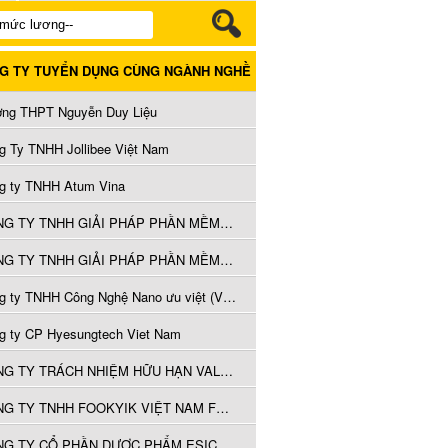
G TY TUYỂN DỤNG CÙNG NGÀNH NGHỀ
ờng THPT Nguyễn Duy Liệu
g Ty TNHH Jollibee Việt Nam
g ty TNHH Atum Vina
CÔNG TY TNHH GIẢI PHÁP PHẦN MỀM CÔNG TÁC VÀ THANH TOÁN
CÔNG TY TNHH GIẢI PHÁP PHẦN MỀM CÔNG TÁC VÀ THANH TOÁN
Công ty TNHH Công Nghệ Nano ưu việt (Việt Nam)
g ty CP Hyesungtech Viet Nam
CÔNG TY TRÁCH NHIỆM HỮU HẠN VALSPAR (VIỆT NAM)
CÔNG TY TNHH FOOKYIK VIỆT NAM FURNITURE
CÔNG TY CỔ PHẦN DƯỢC PHẨM ESICO VIỆT NAM