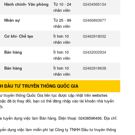
Hành chính- Văn phòng
Từ 10 - 24
02434565134
nhân viên
Nhân sự
Từ 25 - 99
02466893677
nhân viên
Cơ khí- Chế tạo
Ít hơn 10
02462918032
nhân viên
Bán hàng
Ít hơn 10
02432002934
nhân viên
Bán hàng
Ít hơn 10
02462918638
nhân viên
HH ĐẦU TƯ TRUYỀN THÔNG QUỐC GIA
 truyền thông Quốc Gia liên tục được cập nhật trên websites
oặc đã bị thay đổi, bạn có thể đăng nhập vào tài khoản nhà tuyển
ôi.
 tuyển dụng việc làm Bán hàng. Điện thoại: 02438596456. Địa chỉ:
uyển dụng việc làm miễn phí tại Công ty TNHH Đầu tư truyền thông