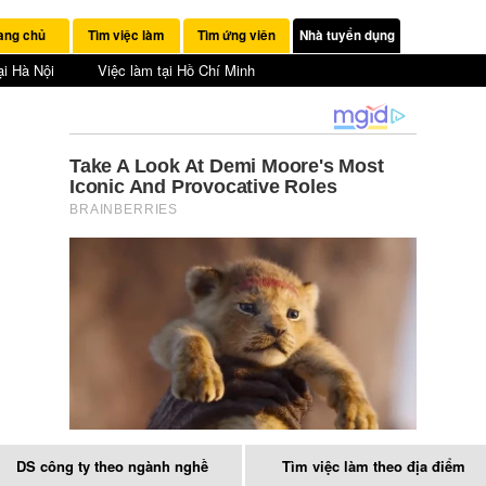
ang chủ
Tìm việc làm
Tìm ứng viên
Nhà tuyển dụng
ại Hà Nội
Việc làm tại Hồ Chí Minh
DS công ty theo ngành nghề
Tìm việc làm theo địa điểm